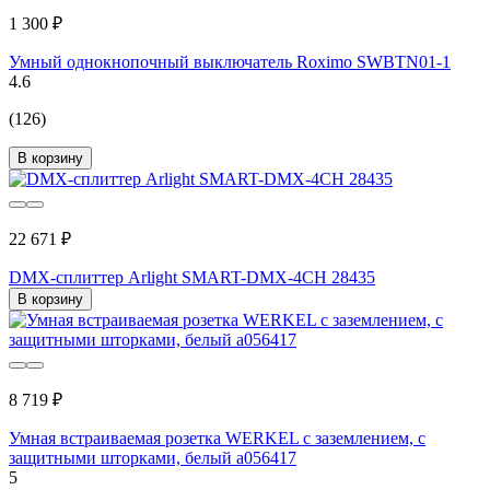
1 300 ₽
Умный однокнопочный выключатель Roximo SWBTN01-1
4.6
(126)
В корзину
22 671 ₽
DMX-сплиттер Arlight SMART-DMX-4CH 28435
В корзину
8 719 ₽
Умная встраиваемая розетка WERKEL с заземлением, с
защитными шторками, белый a056417
5