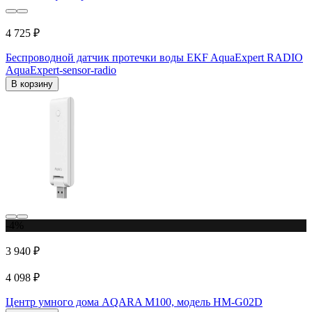
4 725 ₽
Беспроводной датчик протечки воды EKF AquaExpert RADIO
AquaExpert-sensor-radio
В корзину
-4%
3 940 ₽
4 098 ₽
Центр умного дома AQARA M100, модель HM-G02D