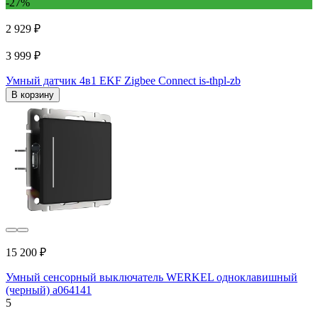
-27%
2 929 ₽
3 999 ₽
Умный датчик 4в1 EKF Zigbee Connect is-thpl-zb
В корзину
15 200 ₽
Умный сенсорный выключатель WERKEL одноклавишный
(черный) a064141
5