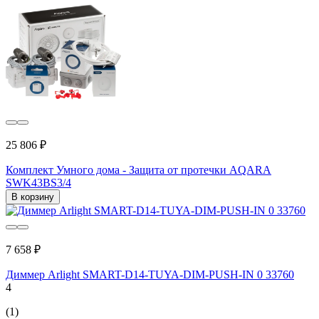
25 806 ₽
Комплект Умного дома - Защита от протечки AQARA
SWK43BS3/4
В корзину
7 658 ₽
Диммер Arlight SMART-D14-TUYA-DIM-PUSH-IN 0 33760
4
(1)