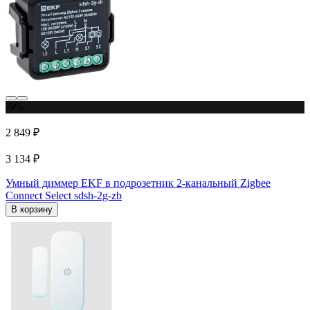
-9%
2 849 ₽
3 134 ₽
Умный диммер EKF в подрозетник 2-канальный Zigbee
Connect Select sdsh-2g-zb
В корзину