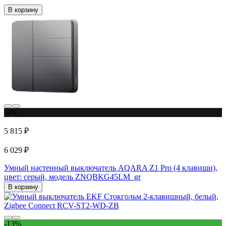
В корзину
-4%
5 815 ₽
6 029 ₽
Умный настенный выключатель AQARA Z1 Pro (4 клавиши),
цвет: серый, модель ZNQBKG45LM_gr
В корзину
-13%