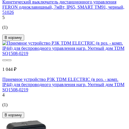
Кинетический выключатель дистанционного управления
FERON одноклавишный, 7мВт, IP65, SMART TM91, черный,
51026
5
(1)
В корзину
1 044 ₽
Приемное устройство Р3К TDM ELECTRIC (в роз. - комп.
IP44) для беспроводного управления нагр. Уютный дом TDM
SQ1508-0219
4
(1)
В корзину