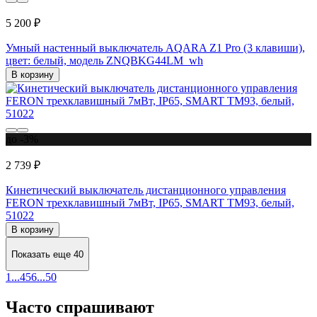
5 200 ₽
Умный настенный выключатель AQARA Z1 Pro (3 клавиши),
цвет: белый, модель ZNQBKG44LM_wh
В корзину
до -3%
2 739 ₽
Кинетический выключатель дистанционного управления
FERON трехклавишный 7мВт, IP65, SMART TM93, белый,
51022
В корзину
Показать еще 40
1
...
4
5
6
...
50
Часто спрашивают