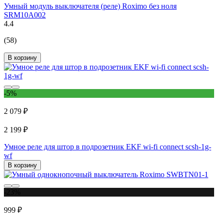
Умный модуль выключателя (реле) Roximo без ноля
SRM10A002
4.4
(58)
В корзину
-5%
2 079 ₽
2 199 ₽
Умное реле для штор в подрозетник EKF wi-fi connect scsh-1g-
wf
В корзину
-23%
999 ₽