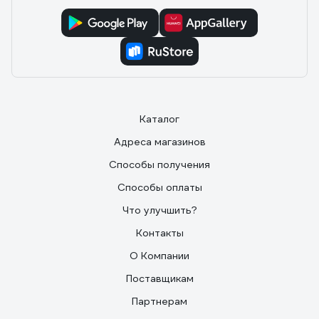
Каталог
Адреса магазинов
Способы получения
Способы оплаты
Что улучшить?
Контакты
О Компании
Поставщикам
Партнерам