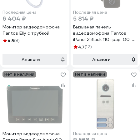
Последняя цена
Последняя цена
6 404 ₽
5 814 ₽
Монитор видеодомофона
Вызывная панель
Tantos Elly с трубкой
видеодомофона Tantos
iPanel 2,Black 110 град. 00-
4.8
(9)
00016183
4.7
(12)
Аналоги
Аналоги
Нет в наличии
Нет в наличии
Монитор видеодомофона
Последняя цена
9 568 ₽