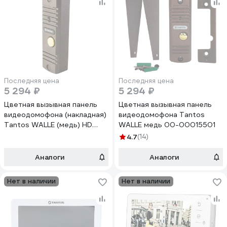
Последняя цена
Последняя цена
5 294 ₽
5 294 ₽
Цветная вызывная панель
Цветная вызывная панель
видеодомофона (накладная)
видеодомофона Tantos
Tantos WALLE (медь) HD
WALLE медь 00-00015501
00-00184192
4.7
(14)
Аналоги
Аналоги
Нет в наличии
Нет в наличии