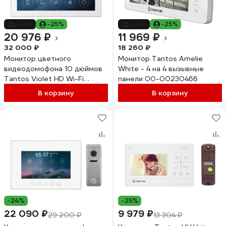
-34%
-25%
-34%
-25%
20 976 ₽
11 969 ₽
32 000 ₽
18 260 ₽
Монитор цветного
Монитор Tantos Amelie
видеодомофона 10 дюймов
White - 4 на 4 вызывные
Tantos Violet HD Wi-Fi
панели 00-00230466
(White) 00-00326048
В корзину
В корзину
-24%
-25%
22 090 ₽
9 979 ₽
29 200 ₽
13 304 ₽