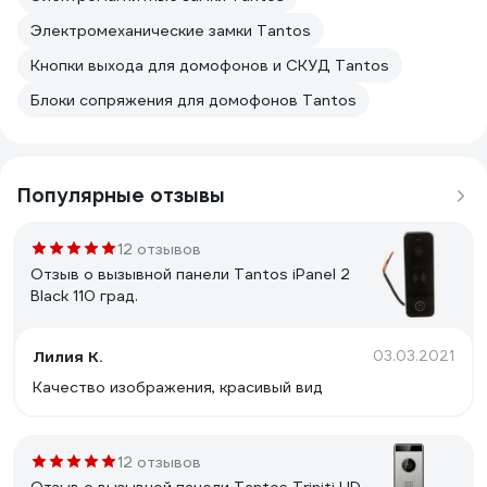
Электромеханические замки Tantos
Кнопки выхода для домофонов и СКУД Tantos
Блоки сопряжения для домофонов Tantos
Популярные отзывы
12 отзывов
Отзыв о вызывной панели Tantos iPanel 2
Black 110 град.
Лилия К.
03.03.2021
Качество изображения, красивый вид
12 отзывов