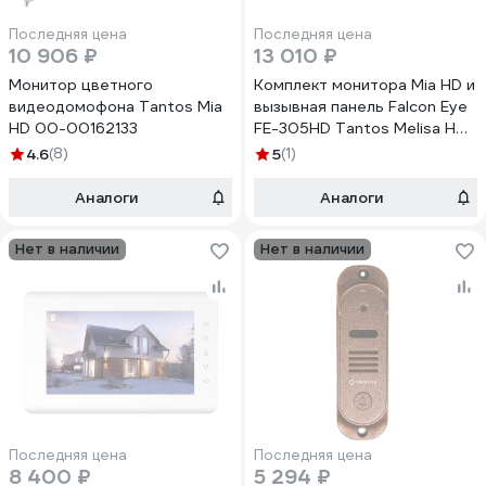
Последняя цена
Последняя цена
10 906 ₽
13 010 ₽
Монитор цветного
Комплект монитора Mia HD и
видеодомофона Tantos Mia
вызывная панель Falcon Eye
HD 00-00162133
FE-305HD Tantos Melisa HD
Kit 00-00305902
4.6
(8)
5
(1)
Аналоги
Аналоги
Нет в наличии
Нет в наличии
Последняя цена
Последняя цена
8 400 ₽
5 294 ₽