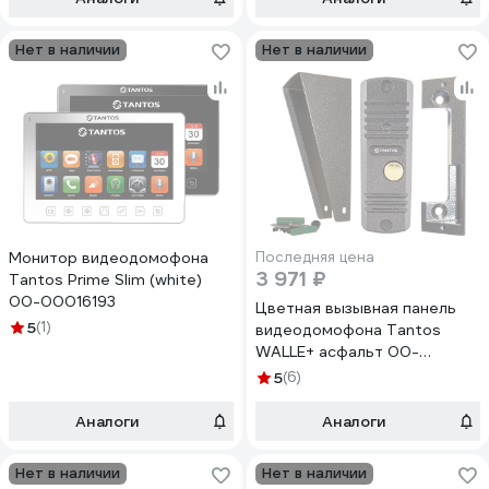
Нет в наличии
Нет в наличии
Монитор видеодомофона
Последняя цена
3 971 ₽
Tantos Prime Slim (white)
00-00016193
Цветная вызывная панель
5
(1)
видеодомофона Tantos
WALLE+ асфальт 00-
00096750
5
(6)
Аналоги
Аналоги
Нет в наличии
Нет в наличии