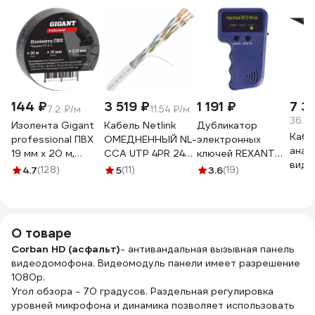
144 ₽
3 519 ₽
1 191 ₽
7 3
7.2 ₽/м
11.54 ₽/м
36.77
Изолента Gigant
Кабель Netlink
Дубликатор
Кабе
professional ПВХ
ОМЕДНЕННЫЙ NL-
электронных
анал
19 мм х 20 м,
CCA UTP 4PR 24
ключей REXANT
виде
черная GT-0-3
AWG CAT5е 305м
125KHz формат
4.7
(128)
5
(11)
3.6
(19)
ЭРА 
ВНУТРЕННИЙ
EM Marin 46-0253
КВК-
УТ000003098
мм.к
м, чё
О товаре
Б00
Corban HD (асфальт)
- антивандальная вызывная панель
видеодомофона. Видеомодуль панели имеет разрешение
1080p.
Угол обзора - 70 градусов. Раздельная регулировка
уровней микрофона и динамика позволяет использовать