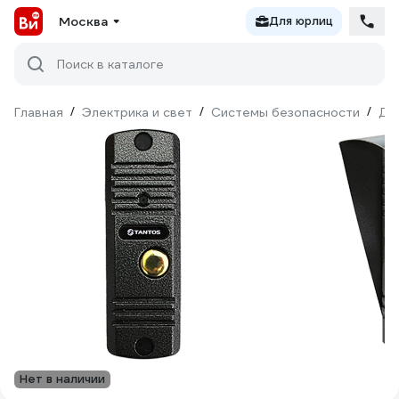
Москва
Для юрлиц
Поиск в каталоге
Главная
/
Электрика и свет
/
Системы безопасности
/
До
Нет в наличии