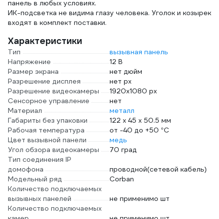
панель в любых условиях.
ИК-подсветка не видима глазу человека. Уголок и козырек
входят в комплект поставки.
Характеристики
Тип
вызывная панель
Напряжение
12 В
Размер экрана
нет дюйм
Разрешение дисплея
нет px
Разрешение видеокамеры
1920х1080 px
Сенсорное управление
нет
Материал
металл
Габариты без упаковки
122 x 45 x 50.5 мм
Рабочая температура
от -40 до +50 °С
Цвет вызывной панели
медь
Угол обзора видеокамеры
70 град
Тип соединения IP
домофона
проводной(сетевой кабель)
Модельный ряд
Corban
Количество подключаемых
вызывных панелей
не применимо шт
Количество подключаемых
камер
не применимо шт