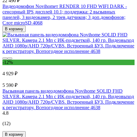
22 490 ₽
Видеодомофон Novihomeт RENDER 10 FHD WIFI DARK -
сенсорный IPS дисплей 10.1; поддержка: 2 вызывных
панелей, 3 видеокамер, 2 трев.датчиков; 3 доп.домофонов;
Слот microSD 4068
В корзину
-12%
4 929 ₽
5 590 ₽
Вызывная панель видеодомофона Novihome SOLID FHD
SILVER. Камера 2.1 Мп с ИК-подсветкой, 140 гр. Видеовыход
AHD 1080p/AHD 720p/CVBS. Встроенный БУЗ. Подключение
к регистратору. Всепогодное исполнение 4638
4.8
(12)
В корзину