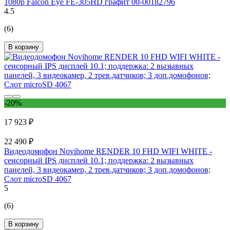
1080p Falcon Eye FE-305HD графит 00-00182796
4.5
(6)
В корзину
-20%
17 923 ₽
22 490 ₽
Видеодомофон Novihome RENDER 10 FHD WIFI WHITE -
сенсорный IPS дисплей 10.1; поддержка: 2 вызывных
панелей, 3 видеокамер, 2 трев.датчиков; 3 доп.домофонов;
Слот microSD 4067
5
(6)
В корзину