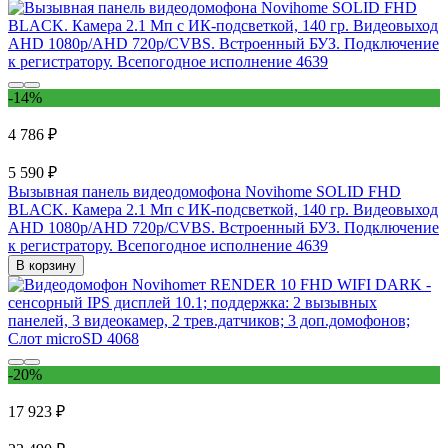
-14%
4 786 ₽
5 590 ₽
Вызывная панель видеодомофона Novihome SOLID FHD
BLACK. Камера 2.1 Мп с ИК-подсветкой, 140 гр. Видеовыход
AHD 1080p/AHD 720p/CVBS. Встроенный БУЗ. Подключение
к регистратору. Всепогодное исполнение 4639
В корзину
-20%
17 923 ₽