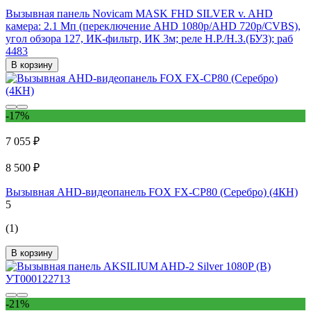
Вызывная панель Novicam MASK FHD SILVER v. AHD
камера: 2.1 Мп (переключение AHD 1080p/AHD 720p/CVBS),
угол обзора 127, ИК-фильтр, ИК 3м; реле Н.Р./Н.З.(БУЗ); раб
4483
В корзину
-17%
7 055 ₽
8 500 ₽
Вызывная AHD-видеопанель FOX FX-CP80 (Серебро) (4КН)
5
(1)
В корзину
-21%