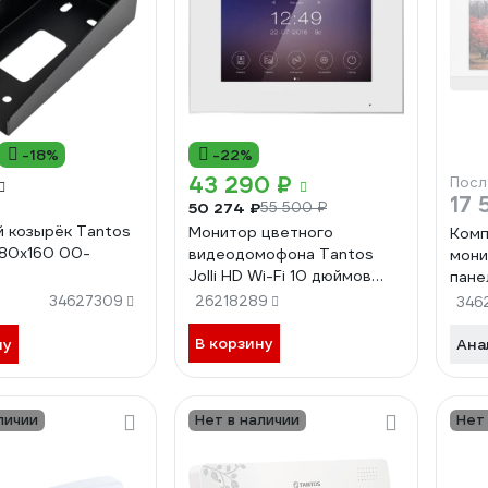
-18%
-22%
43 290 ₽
Посл
17 
50 274 ₽
55 500 ₽
 козырёк Tantos
Монитор цветного
Комп
 80x160 00-
видеодомофона Tantos
мони
Jolli HD Wi-Fi 10 дюймов
пане
00-00096571
0032
34627309
26218289
346
В корзину
ну
Ана
личии
Нет в наличии
Нет