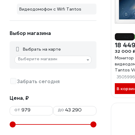
Видеодомофон с Wifi Tantos
Выбор магазина
-42%
18 449
Выбрать на карте
32 000 
Монитор 
Выберите магазин
видеодо
Tantos Vi
(White)
3505996
Забрать сегодня
В корзи
Цена, ₽
от
до