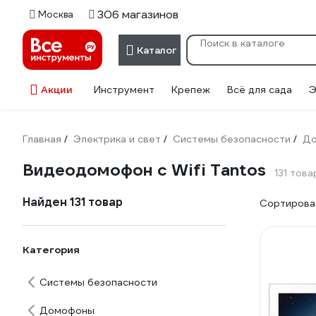
306 магазинов
Москва
Каталог
Акции
Инструмент
Крепеж
Всё для сада
Э
Главная
Электрика и свет
Системы безопасности
Д
/
/
/
Видеодомофон с Wifi Tantos
131 това
Найден 131 товар
Сортироват
Категория
Системы безопасности
Домофоны