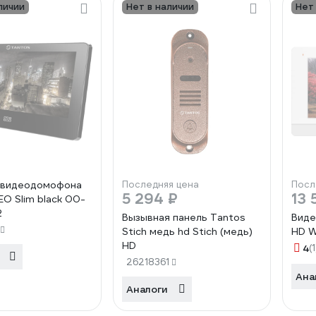
личии
Нет в наличии
Нет
 видеодомофона
Последняя цена
Посл
5 294 ₽
13 
EO Slim black 00-
2
Вызывная панель Tantos
Виде
Stich медь hd Stich (медь)
HD W
HD
4
(1
26218361
Ана
Аналоги