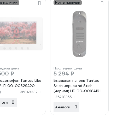
 в наличии
Нет в наличии
едняя цена
Последняя цена
500 ₽
5 294 ₽
одомофон Tantos Like
Вызывная панель Tantos
i-Fi 00-00329420
Stich черная hd Stich
(черная) HD 00-00184191
)
36848232
26218355
логи
Аналоги