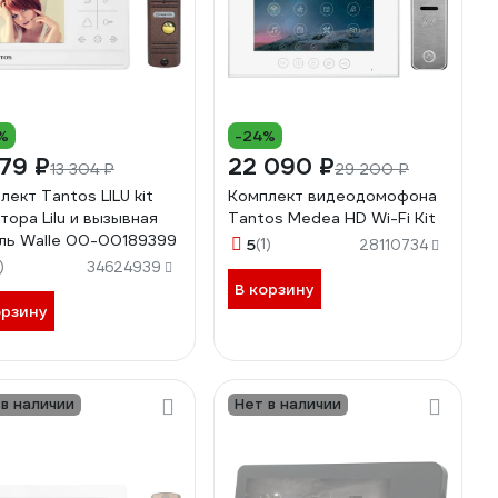
%
-24%
79 ₽
22 090 ₽
13 304 ₽
29 200 ₽
лект Tantos LILU kit
Комплект видеодомофона
тора Lilu и вызывная
Tantos Medea HD Wi-Fi Kit
ль Walle 00-00189399
5
(1)
28110734
)
34624939
В корзину
орзину
 в наличии
Нет в наличии