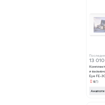
Последня
13 010
Комплект
и вызывн
Eye FE-3
Melisa HD
5
(1)
003059
Аналоги