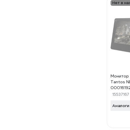
Нет в на
Монитор
Tantos N
0001619
15537167
Аналоги