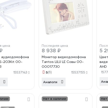
я цена
Последняя цена
Посл
₽
8 938 ₽
5 2
т аудиодомофона
Монитор видеодомофона
Цвет
S-203Kit 00-
Tantos LILU LE Совы 00-
виде
3
00017730
AHD 
H
5
(6)
157
15537143
15537155
Ана
Аналоги
личии
Нет в наличии
Нет