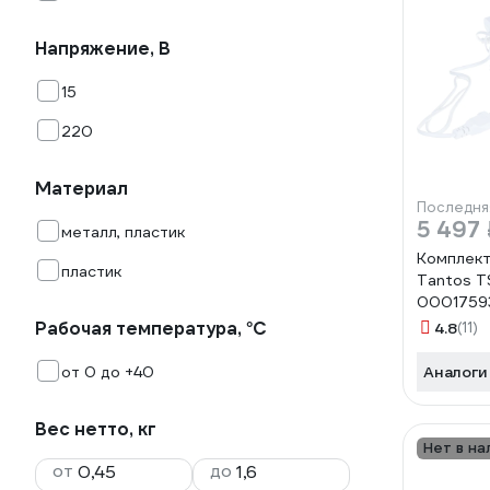
Напряжение, В
15
220
Материал
Последня
5 497 
металл, пластик
Комплек
пластик
Tantos T
0001759
Рабочая температура, °С
4.8
(11)
от 0 до +40
Аналоги
Вес нетто, кг
Нет в на
от
до