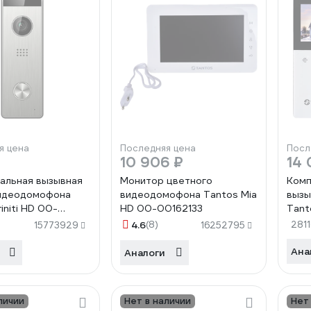
я цена
Последняя цена
Посл
10 906 ₽
14 
альная вызывная
Монитор цветного
Комп
видеодомофона
видеодомофона Tantos Mia
вызы
initi HD 00-
HD 00-00162133
Tant
45
003
4.6
(8)
281
15773929
16252795
Ана
Аналоги
личии
Нет в наличии
Нет