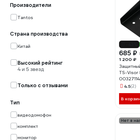
Производители
Tantos
Страна производства
-43%
Китай
685 ₽
1 200 ₽
Высокий рейтинг
Защитный
4 и 5 звезд
TS-Visor
00327114
Только с отзывами
4.5
(2)
В корзи
Тип
видеодомофон
Нет в на
комплект
монитор