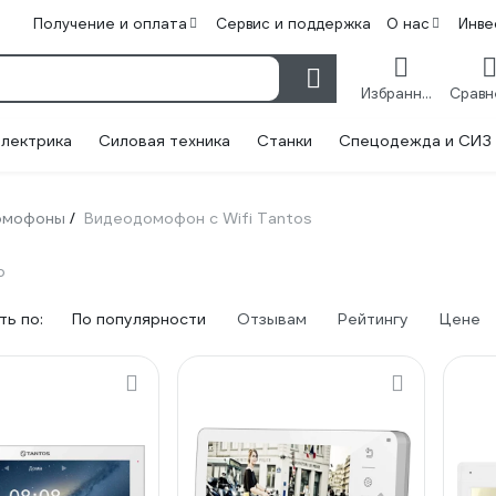
Получение и оплата
Сервис и поддержка
О нас
Инве
Избранное
лектрика
Силовая техника
Станки
Спецодежда и СИЗ
омофоны
Видеодомофон с Wifi Tantos
/
р
ь по:
По популярности
Отзывам
Рейтингу
Цене