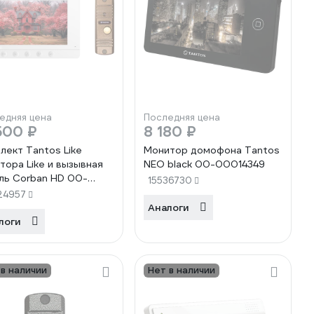
едняя цена
Последняя цена
500 ₽
8 180 ₽
лект Tantos Like
Монитор домофона Tantos
тора Like и вызывная
NEO black 00-00014349
ль Corban HD 00-
15536730
7415
24957
Аналоги
логи
 в наличии
Нет в наличии