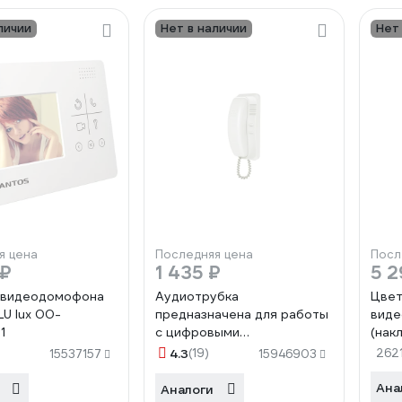
личии
Нет в наличии
Нет
я цена
Последняя цена
Посл
 ₽
1 435 ₽
5 2
 видеодомофона
Аудиотрубка
Цвет
LU lux 00-
предназначена для работы
вид
1
c цифровыми
(нак
многоквартирными
(мед
4.3
(19)
262
15537157
15946903
домофонами Tantos TS-AD
Digital 00-00034851
Ана
Аналоги