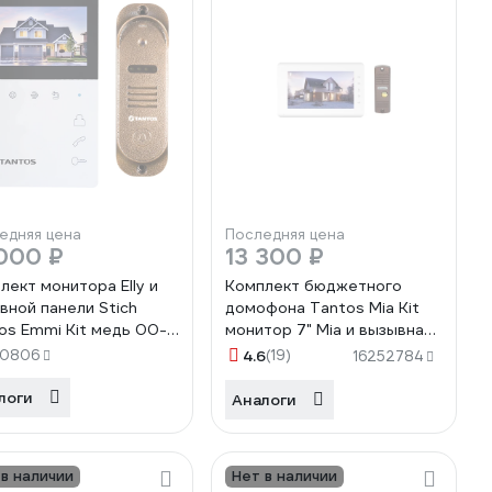
едняя цена
Последняя цена
000 ₽
13 300 ₽
лект монитора Elly и
Комплект бюджетного
вной панели Stich
домофона Tantos Mia Kit
os Emmi Kit медь 00-
монитор 7" Mia и вызывная
05903
панель Walle+ (медь) 00-
10806
4.6
(19)
16252784
00174594
логи
Аналоги
 в наличии
Нет в наличии