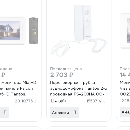
я цена
Последняя цена
Посл
 ₽
2 703 ₽
14 
 монитора Mia HD
Переговорная трубка
Мони
ая панель Falcon
аудиодомофона Tantos 2-х
4 вы
05HD Tantos
проводная TS-203HA 00-
002
 Kit 00-
00017591
4.3
(6)
228
28110776
15537141
02
Ана
Аналоги