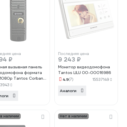
едняя цена
Последняя цена
94 ₽
9 243 ₽
ная вызывная панель
Монитор видеодомофона
одомофона формата
Tantos LILU 00-00016986
1080p Tantos Corban
4.9
(7)
15537149
D 00-00162134
73943
Аналоги
логи
 в наличии
Нет в наличии