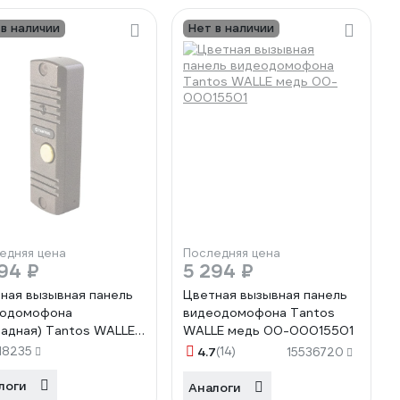
 в наличии
Нет в наличии
едняя цена
Последняя цена
94 ₽
5 294 ₽
ная вызывная панель
Цветная вызывная панель
еодомофона
видеодомофона Tantos
ладная) Tantos WALLE
WALLE медь 00-00015501
ь) HD 00-00184192
18235
4.7
(14)
15536720
логи
Аналоги