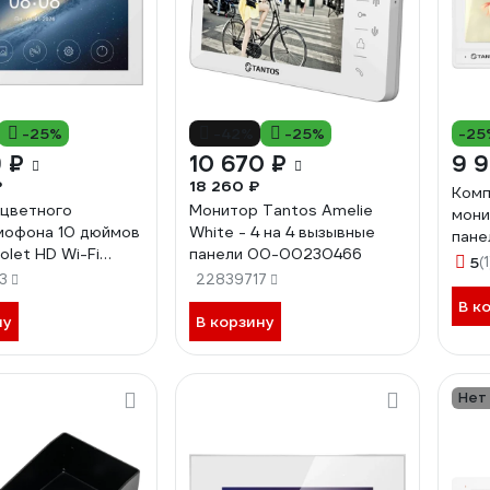
-25%
-42%
-25%
-25
 ₽
10 670 ₽
9 9
₽
18 260 ₽
Комп
цветного
Монитор Tantos Amelie
мони
мофона 10 дюймов
White - 4 на 4 вызывные
пане
olet HD Wi-Fi
панели 00-00230466
5
(1
 00-00326048
3
22839717
В к
ну
В корзину
Нет