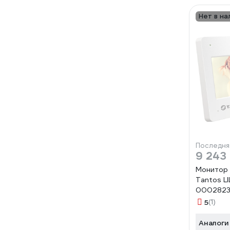
Нет в на
Последня
9 243
Монитор
Tantos LI
0002823
5
(1)
Аналоги