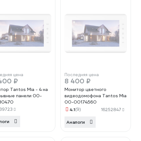
едняя цена
Последняя цена
400 ₽
8 400 ₽
тор Tantos Mia - 4 на
Монитор цветного
зывные панели 00-
видеодомофона Tantos Mia
30470
00-00174560
39723
4.1
(9)
16252847
логи
Аналоги