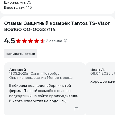
Ширина, мм: 75
Высота, мм: 145
Отзывы Защитный козырёк Tantos TS-Visor
80x160 00-00327114
4.5
2 отзыва
Написать отзыв
Алексей
Иван Л.
11.03.2025
г. Санкт-Петербург
09.04.2025
г.
Опыт использования: Менее месяца
Хорошее кач
Выбирали под кодонаборник этой
фирмы. Данный козырёк стоит как
подходящий на сайте производителя.
В итоге отверстия не подошли,
пришлось сверлить самим.