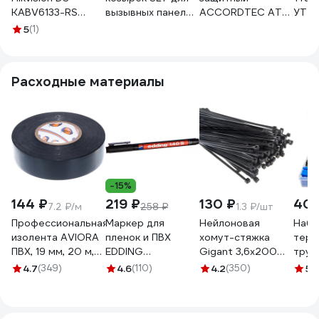
KABV6133-RS
вызывных панелей
ACCORDTEC AT-
УТ-
УТ-00077092
СКУД 11278
H300M Gray
5
(1)
защитный кожух
цвет серый AT-
14053
Расходные материалы
-15%
144 ₽
219 ₽
130 ₽
400
7.2 ₽/м
258 ₽
1.3 ₽/шт
Профессиональная
Маркер для
Нейлоновая
Набо
изолента AVIORA
пленок и ПВХ
хомут-стяжка
терм
ПВХ, 19 мм, 20 м,
EDDING
Gigant 3,6х200
труб
черная 305-030
permanent 0.3мм
черный, 100 шт
шт, 5
4.7
(349)
4.6
(110)
4.2
(350)
5
(1
чёрный E-140#1
G/1/4
мм, 
мм 1