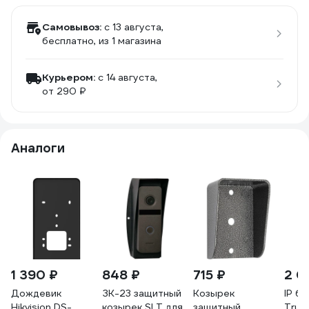
Самовывоз:
c 13 августа,
бесплатно
, из 1 магазина
Курьером:
c 14 августа,
от 290 ₽
Аналоги
1 390 ₽
848 ₽
715 ₽
2 0
Дождевик
ЗК-23 защитный
Козырек
IP бо
Hikvision DS-
козырек SLT для
защитный
True