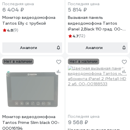
Последняя цена
Последняя цена
6 404 ₽
5 814 ₽
Монитор видеодомофона
Вызывная панель
Tantos Elly с трубкой
видеодомофона Tantos
iPanel 2,Black 110 град. 00-
4.8
(9)
00016183
4.7
(12)
Аналоги
Аналоги
Нет в наличии
Нет в наличии
Монитор видеодомофона
Последняя цена
9 568 ₽
Tantos Prime Slim black 00-
00016194