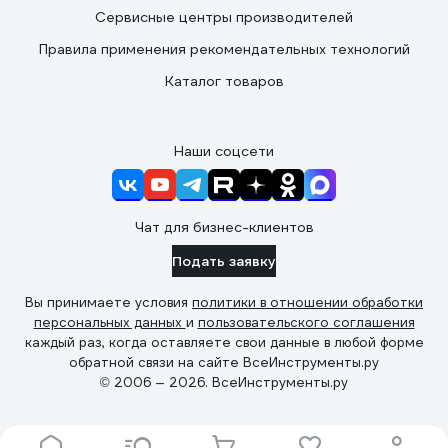
Сервисные центры производителей
Правила применения рекомендательных технологий
Каталог товаров
Наши соцсети
Чат для бизнес-клиентов
Подать заявку
Вы принимаете условия
политики в отношении обработки
персональных данных
и
пользовательского соглашения
каждый раз, когда оставляете свои данные в любой форме
обратной связи на сайте ВсеИнструменты.ру
© 2006 — 2026. ВсеИнструменты.ру