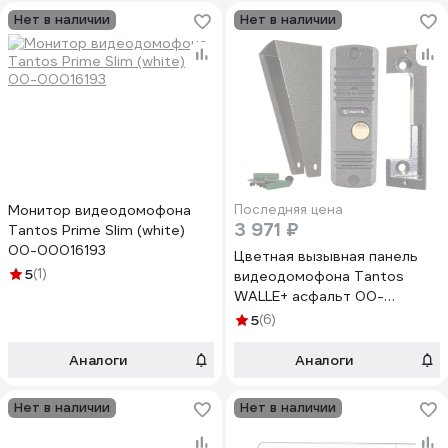
Нет в наличии
Нет в наличии
Монитор видеодомофона
Последняя цена
3 971 ₽
Tantos Prime Slim (white)
00-00016193
Цветная вызывная панель
5
(1)
видеодомофона Tantos
WALLE+ асфальт 00-
00096750
5
(6)
Аналоги
Аналоги
Нет в наличии
Нет в наличии