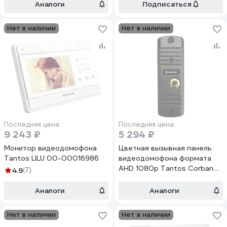
Аналоги
Подписаться
Нет в наличии
Нет в наличии
Последняя цена
Последняя цена
9 243 ₽
5 294 ₽
Монитор видеодомофона
Цветная вызывная панель
Tantos LILU 00-00016986
видеодомофона формата
AHD 1080p Tantos Corban
4.9
(7)
HD 00-00162134
Аналоги
Аналоги
Нет в наличии
Нет в наличии