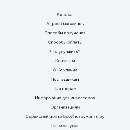
Каталог
Адреса магазинов
Способы получения
Способы оплаты
Что улучшить?
Контакты
О Компании
Поставщикам
Партнерам
Информация для инвесторов
Организациям
Сервисный центр ВсеИнструменты.ру
Наши закупки