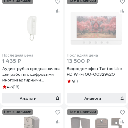
Нет в наличии
Нет в наличии
Последняя цена
Последняя цена
1 435 ₽
13 500 ₽
Аудиотрубка предназначена
Видеодомофон Tantos Like
для работы c цифровыми
HD Wi-Fi 00-00329420
многоквартирными
4
(1)
домофонами Tantos TS-AD
4.3
(19)
Digital 00-00034851
Аналоги
Аналоги
Нет в наличии
Нет в наличии