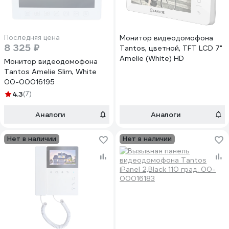
Последняя цена
Монитор видеодомофона
8 325 ₽
Tantos, цветной, TFT LCD 7"
Amelie (White) HD
Монитор видеодомофона
Tantos Amelie Slim, White
00-00016195
4.3
(7)
Аналоги
Аналоги
Нет в наличии
Нет в наличии