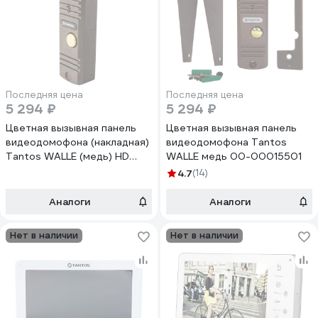
Последняя цена
Последняя цена
5 294 ₽
5 294 ₽
Цветная вызывная панель
Цветная вызывная панель
видеодомофона (накладная)
видеодомофона Tantos
Tantos WALLE (медь) HD
WALLE медь 00-00015501
00-00184192
4.7
(14)
Аналоги
Аналоги
Нет в наличии
Нет в наличии