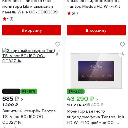
Комплект Tantos LILU kit
Комплект видеодомофона
монитора Lilu и вызывная
Tantos Medea HD Wi-Fi Kit
панель Walle 00-00189399
5
(1)
5
(1)
В корзину
В корзину
-43%
-18%
-22%
685 ₽
43 290 ₽
1 200 ₽
50 274 ₽
55 500 ₽
Защитный козырёк Tantos
Монитор цветного
TS-Visor 80x160 00-
видеодомофона Tantos Jolli
00327114
HD Wi-Fi 10 дюймов 00-