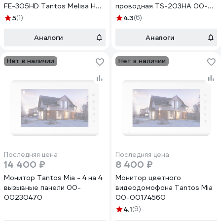
FE-305HD Tantos Melisa HD
проводная TS-203HA 00-
Kit 00-00305902
00017591
5
(1)
4.3
(6)
Аналоги
Аналоги
Нет в наличии
Нет в наличии
Последняя цена
Последняя цена
14 400 ₽
8 400 ₽
Монитор Tantos Mia - 4 на 4
Монитор цветного
вызывные панели 00-
видеодомофона Tantos Mia
00230470
00-00174560
4.1
(9)