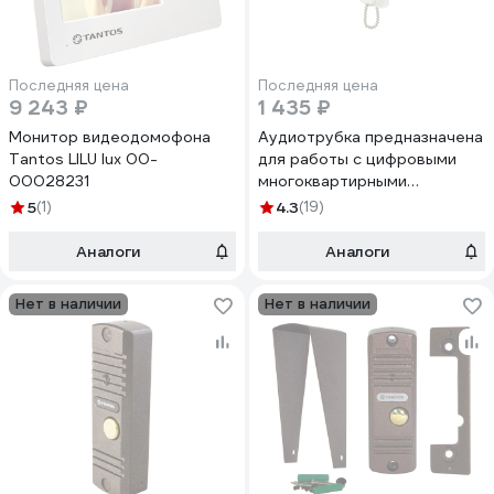
Последняя цена
Последняя цена
9 243 ₽
1 435 ₽
Монитор видеодомофона
Аудиотрубка предназначена
Tantos LILU lux 00-
для работы c цифровыми
00028231
многоквартирными
домофонами Tantos TS-AD
5
(1)
4.3
(19)
Digital 00-00034851
Аналоги
Аналоги
Нет в наличии
Нет в наличии