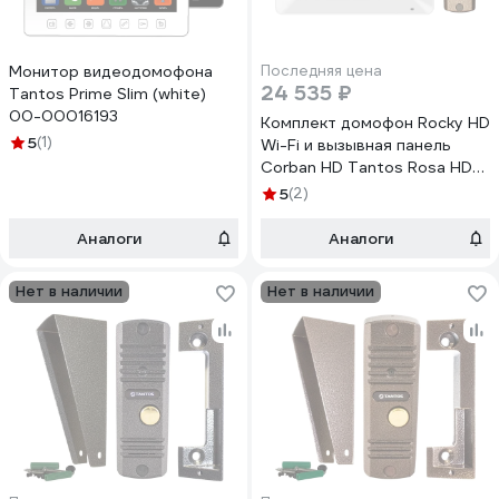
Монитор видеодомофона
Последняя цена
24 535 ₽
Tantos Prime Slim (white)
00-00016193
Комплект домофон Rocky HD
5
(1)
Wi-Fi и вызывная панель
Corban HD Tantos Rosa HD
Wi-Fi Kit 00-00305912
5
(2)
Аналоги
Аналоги
Нет в наличии
Нет в наличии