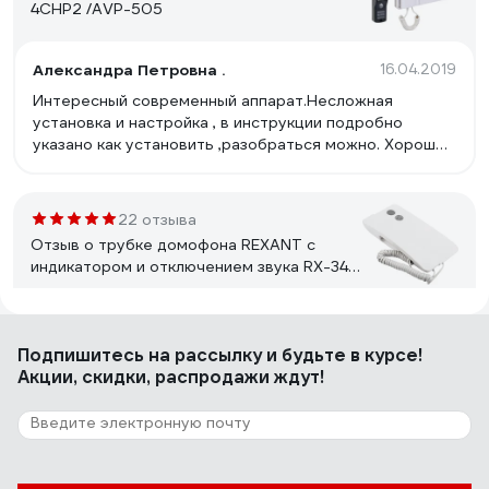
4CHP2 /AVP-505
Александра Петровна .
16.04.2019
Интересный современный аппарат.Несложная
установка и настройка , в инструкции подробно
указано как установить ,разобраться можно. Хорошее
цветное качество изображения ,резкое . Звонок
громкий . Вызывную панель установили на лестнице
-слышен на весь подъезд и звонок и разговор .
22 отзыва
Отзыв о трубке домофона REXANT с
индикатором и отключением звука RX-346
Premium 45-0346
Илья Токмаков
02.02.2023
Подпишитесь
на рассылку
и будьте в курсе!
Все работает.
Акции, скидки, распродажи ждут!
1 отзыв
Отзыв о видеозвонке Elektrostandard
Умный дом 76106/00 черный a069488