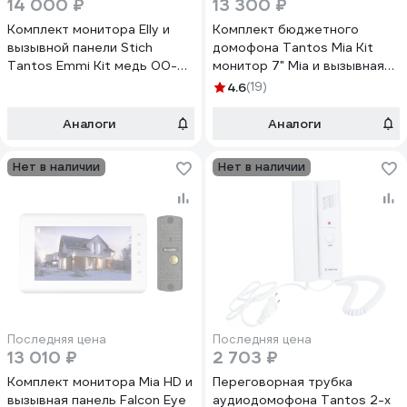
14 000 ₽
13 300 ₽
Комплект монитора Elly и
Комплект бюджетного
вызывной панели Stich
домофона Tantos Mia Kit
Tantos Emmi Kit медь 00-
монитор 7" Mia и вызывная
00305903
панель Walle+ (медь) 00-
4.6
(19)
00174594
Аналоги
Аналоги
Нет в наличии
Нет в наличии
Последняя цена
Последняя цена
13 010 ₽
2 703 ₽
Комплект монитора Mia HD и
Переговорная трубка
вызывная панель Falcon Eye
аудиодомофона Tantos 2-х