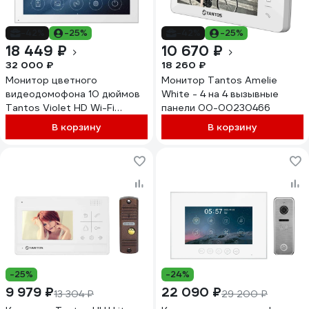
-42%
-25%
-42%
-25%
18 449 ₽
10 670 ₽
32 000 ₽
18 260 ₽
Монитор цветного
Монитор Tantos Amelie
видеодомофона 10 дюймов
White - 4 на 4 вызывные
Tantos Violet HD Wi-Fi
панели 00-00230466
(White) 00-00326048
В корзину
В корзину
-25%
-24%
9 979 ₽
22 090 ₽
13 304 ₽
29 200 ₽