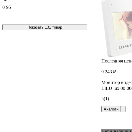
0-95
Показать 131 товар
Последняя цен
9 243 ₽
Монитор видео
LILU lux 00-0
5
(1)
Аналоги
Нет в наличии