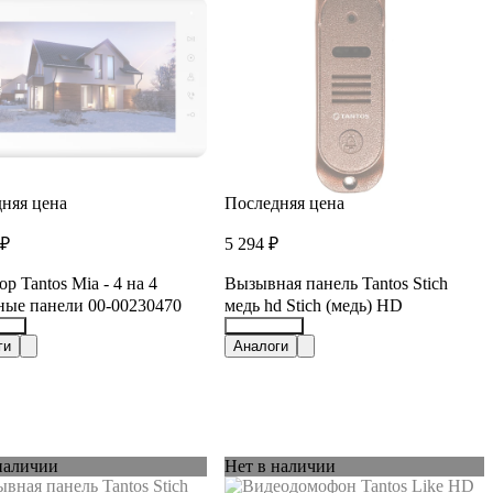
няя цена
Последняя цена
 ₽
5 294 ₽
р Tantos Mia - 4 на 4
Вызывная панель Tantos Stich
ые панели 00-00230470
медь hd Stich (медь) HD
723
26218361
ги
Аналоги
наличии
Нет в наличии