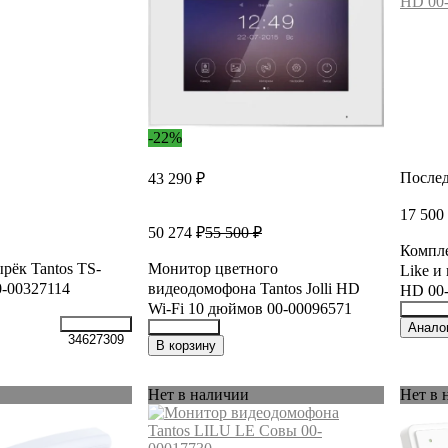
-22%
Послед
43 290 ₽
17 500
50 274 ₽
55 500 ₽
Компле
рёк Tantos TS-
Монитор цветного
Like и
0-00327114
видеодомофона Tantos Jolli HD
HD 00
Wi-Fi 10 дюймов 00-00096571
34624
Анало
34627309
26218289
В корзину
Нет в наличии
Нет в 