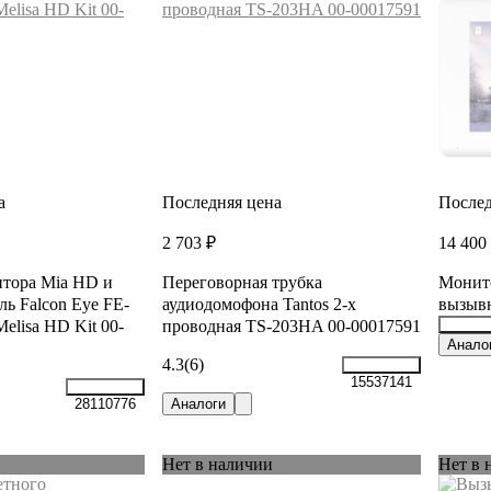
а
Последняя цена
Послед
2 703 ₽
14 400
тора Mia HD и
Переговорная трубка
Монито
ь Falcon Eye FE-
аудиодомофона Tantos 2-х
вызывн
elisa HD Kit 00-
проводная TS-203HA 00-00017591
22839
Анало
4.3
(6)
15537141
Аналоги
28110776
Нет в наличии
Нет в 