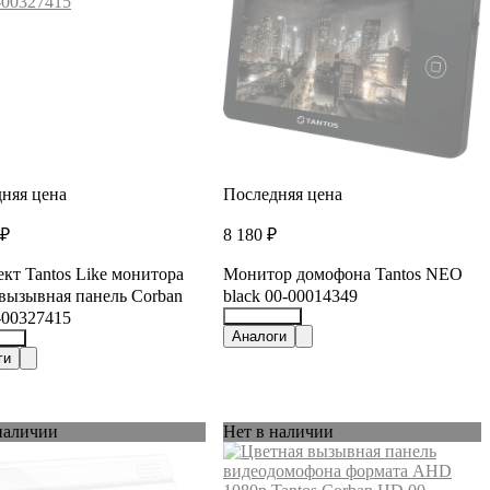
няя цена
Последняя цена
 ₽
8 180 ₽
кт Tantos Like монитора
Монитор домофона Tantos NEO
 вызывная панель Corban
black 00-00014349
-00327415
15536730
Аналоги
957
ги
наличии
Нет в наличии