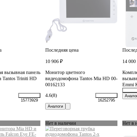
а
Последняя цена
Послед
10 906 ₽
14 000
я вызывная панель
Монитор цветного
Компле
Tantos Triniti HD
видеодомофона Tantos Mia HD 00-
вызывн
00162133
Emmi K
4.6
(8)
28110
Анало
15773929
16252795
Аналоги
Нет в наличии
Нет в 