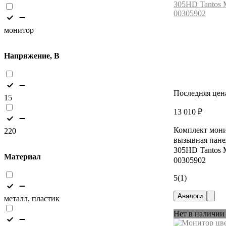
монитор
Напряжение, В
Последняя цен
15
13 010 ₽
Комплект мони
220
вызывная панел
305HD Tantos M
Материал
00305902
5
(1)
Аналоги
металл, пластик
Нет в наличии