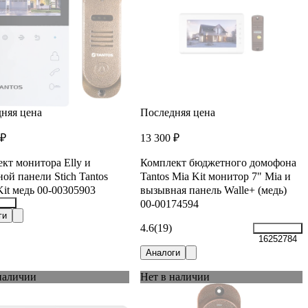
няя цена
Последняя цена
 ₽
13 300 ₽
кт монитора Elly и
Комплект бюджетного домофона
ой панели Stich Tantos
Tantos Mia Kit монитор 7" Mia и
it медь 00-00305903
вызывная панель Walle+ (медь)
00-00174594
806
ги
4.6
(19)
16252784
Аналоги
наличии
Нет в наличии