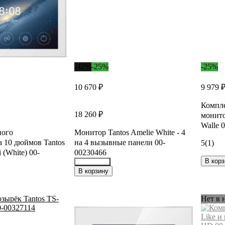
-42%
-25%
-25%
10 670 ₽
9 979 
Компле
18 260 ₽
монито
Walle 
ного
Монитор Tantos Amelie White - 4
 10 дюймов Tantos
на 4 вызывные панели 00-
5
(1)
 (White) 00-
00230466
В корз
22839717
В корзину
Нет в 