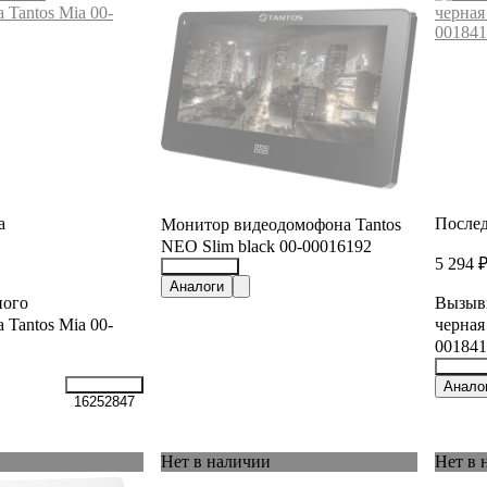
а
Послед
Монитор видеодомофона Tantos
NEO Slim black 00-00016192
5 294 
15537167
Аналоги
ного
Вызывн
Tantos Mia 00-
черная
001841
26218
Анало
16252847
Нет в наличии
Нет в 