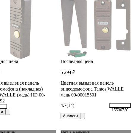
няя цена
Последняя цена
₽
5 294 ₽
я вызывная панель
Цветная вызывная панель
омофона (накладная)
видеодомофона Tantos WALLE
 WALLE (медь) HD 00-
медь 00-00015501
92
4.7
(14)
15536720
235
ги
Аналоги
наличии
Нет в наличии