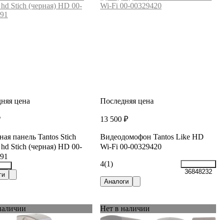
няя цена
Последняя цена
₽
13 500 ₽
ая панель Tantos Stich
Видеодомофон Tantos Like HD
 hd Stich (черная) HD 00-
Wi-Fi 00-00329420
91
4
(1)
36848232
355
ги
Аналоги
наличии
Нет в наличии