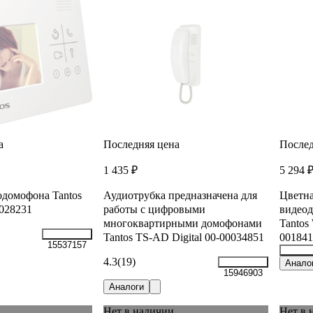
а
Последняя цена
Послед
1 435 ₽
5 294 
домофона Tantos
Аудиотрубка предназначена для
Цветна
0028231
работы c цифровыми
видеод
многоквартирными домофонами
Tantos
Tantos TS-AD Digital 00-00034851
001841
15537157
4.3
(19)
26218
Анало
15946903
Аналоги
Нет в наличии
Нет в 