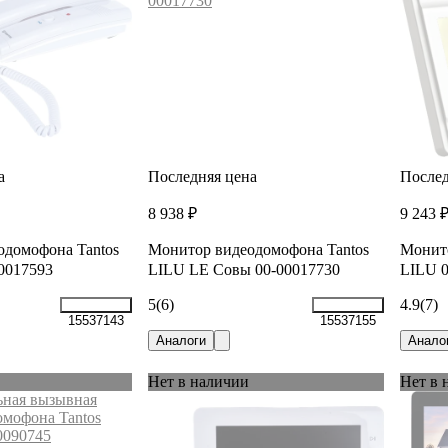
а
Последняя цена
Послед
8 938 ₽
9 243 
одомофона Tantos
Монитор видеодомофона Tantos
Монито
00017593
LILU LE Совы 00-00017730
LILU 0
5
(6)
4.9
(7)
15537143
15537155
Аналоги
Анало
Нет в наличии
Нет в 