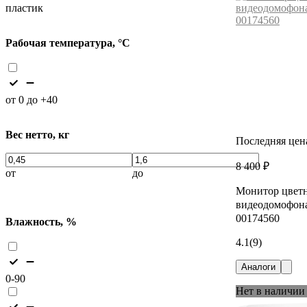
пластик
Рабочая температура, °С
от 0 до +40
Вес нетто, кг
Последняя цен
8 400 ₽
от
до
Монитор цвет
видеодомофона 
00174560
Влажность, %
4.1
(9)
Аналоги
0-90
Нет в наличии