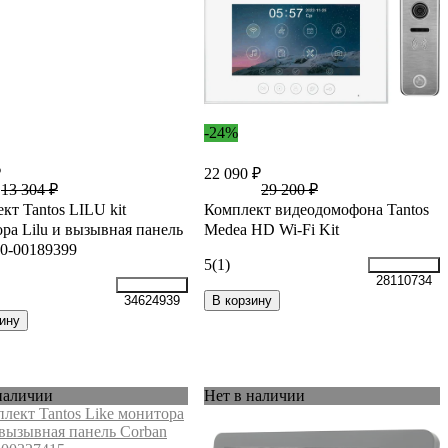
-24%
₽
22 090 ₽
13 304 ₽
29 200 ₽
кт Tantos LILU kit
Комплект видеодомофона Tantos
ра Lilu и вызывная панель
Medea HD Wi-Fi Kit
00-00189399
5
(1)
28110734
В корзину
34624939
ину
наличии
Нет в наличии