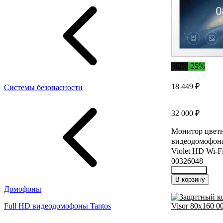
-42%
-25%
18 449 ₽
Системы безопасности
32 000 ₽
Монитор цвет
видеодомофона
Violet HD Wi-Fi
00326048
35059963
В корзину
Домофоны
Full HD видеодомофоны Tantos