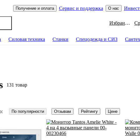
Сервис и поддержка
Инвест
Получение и оплата
О нас
Избранное
а
Силовая техника
Станки
Спецодежда и СИЗ
Санте
s
131 товар
о:
По популярности
Отзывам
Рейтингу
Цене