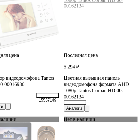
няя цена
Последняя цена
₽
5 294 ₽
р видеодомофона Tantos
Цветная вызывная панель
0-00016986
видеодомофона формата AHD
1080p Tantos Corban HD 00-
00162134
15537149
ги
15773943
Аналоги
наличии
Нет в наличии