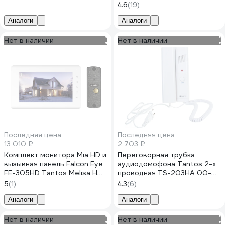
00305903
панель Walle+ (медь) 00-
4.6
(19)
00174594
Аналоги
Аналоги
Нет в наличии
Нет в наличии
Последняя цена
Последняя цена
13 010 ₽
2 703 ₽
Комплект монитора Mia HD и
Переговорная трубка
вызывная панель Falcon Eye
аудиодомофона Tantos 2-х
FE-305HD Tantos Melisa HD
проводная TS-203HA 00-
Kit 00-00305902
00017591
5
(1)
4.3
(6)
Аналоги
Аналоги
Нет в наличии
Нет в наличии