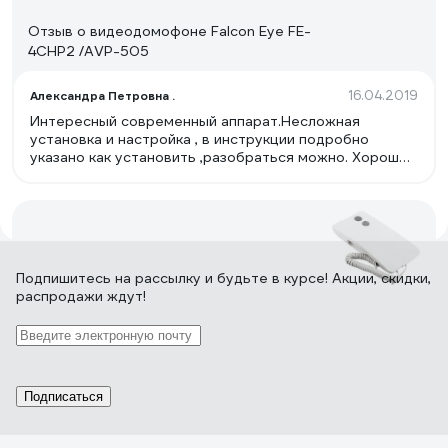
Отзыв о видеодомофоне Falcon Eye FE-
4CHP2 /AVP-505
16.04.2019
Александра Петровна .
Интересный современный аппарат.Несложная
установка и настройка , в инструкции подробно
указано как установить ,разобраться можно. Хорошее
цветное качество изображения ,резкое . Звонок
громкий . Вызывную панель установили на лестнице
-слышен на весь подъезд и звонок и разговор .
22 отзыва
Подпишитесь
на рассылку
и будьте в курсе! Акции, скидки,
распродажи ждут!
Отзыв о трубке домофона REXANT с
индикатором и отключением звука RX-346
Premium 45-0346
Подписаться
02.02.2023
Илья Токмаков
Все работает.