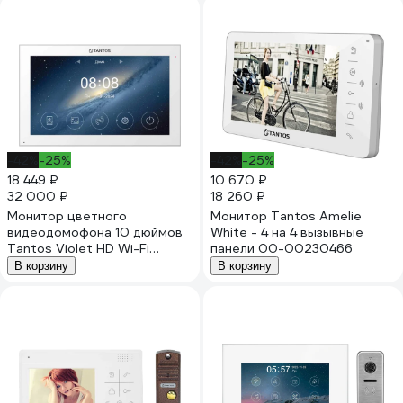
-42%
-25%
-42%
-25%
18 449 ₽
10 670 ₽
32 000 ₽
18 260 ₽
Монитор цветного
Монитор Tantos Amelie
видеодомофона 10 дюймов
White - 4 на 4 вызывные
Tantos Violet HD Wi-Fi
панели 00-00230466
(White) 00-00326048
В корзину
В корзину