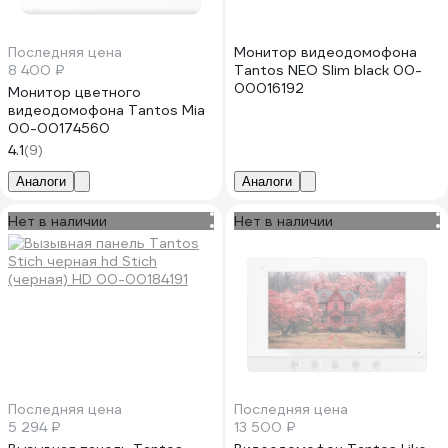
Последняя цена
Монитор видеодомофона
8 400 ₽
Tantos NEO Slim black 00-
00016192
Монитор цветного
видеодомофона Tantos Mia
00-00174560
4.1
(9)
Аналоги
Аналоги
Нет в наличии
Нет в наличии
Последняя цена
Последняя цена
5 294 ₽
13 500 ₽