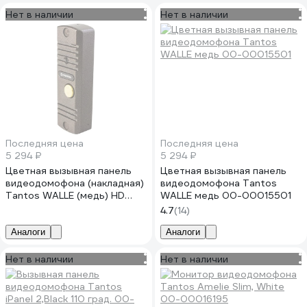
Нет в наличии
Нет в наличии
Последняя цена
Последняя цена
5 294 ₽
5 294 ₽
Цветная вызывная панель
Цветная вызывная панель
видеодомофона (накладная)
видеодомофона Tantos
Tantos WALLE (медь) HD
WALLE медь 00-00015501
00-00184192
4.7
(14)
Аналоги
Аналоги
Нет в наличии
Нет в наличии