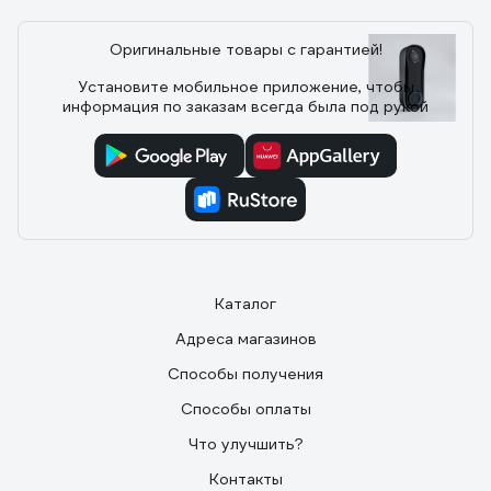
Оригинальные товары с гарантией!
Установите мобильное приложение, чтобы
1 отзыв
информация по заказам всегда была под рукой
Отзыв о видеозвонке Elektrostandard
Умный дом 76106/00 черный a069488
17.06.2025
Костя
Картинка хорошая, днём и ночью видно чётко.
Подключается к Minimir Home, через приложение
Каталог
можно посмотреть, кто у двери, даже если
находишься не дома. Есть датчик движения - пишет,
Адреса магазинов
если кто-то просто прошёл мимо, удобно для
контроля. Монтаж простой, внешний вид стильный -
Способы получения
чёрный корпус смотрится аккуратно. В целом,
Способы оплаты
надёжный вариант за свои деньги.
Что улучшить?
Контакты