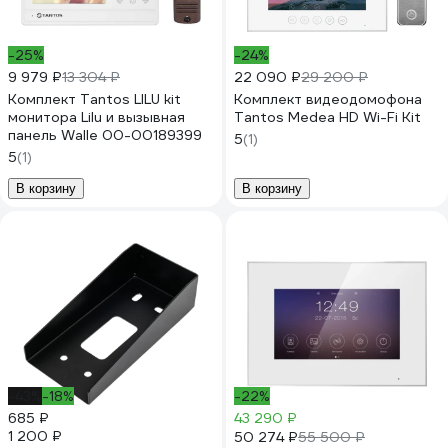
-25%
-24%
9 979 ₽
13 304 ₽
22 090 ₽
29 200 ₽
Комплект Tantos LILU kit
Комплект видеодомофона
монитора Lilu и вызывная
Tantos Medea HD Wi-Fi Kit
панель Walle 00-00189399
5
(1)
5
(1)
В корзину
В корзину
-43%
-18%
-22%
685 ₽
43 290 ₽
1 200 ₽
50 274 ₽
55 500 ₽