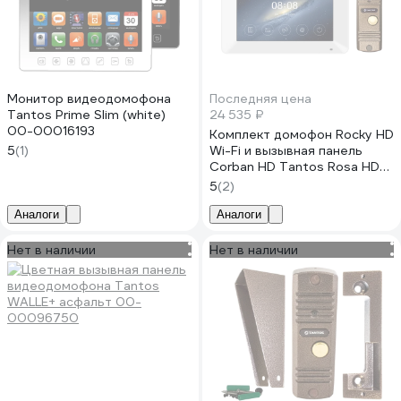
Монитор видеодомофона
Последняя цена
Tantos Prime Slim (white)
24 535 ₽
00-00016193
Комплект домофон Rocky HD
5
(1)
Wi-Fi и вызывная панель
Corban HD Tantos Rosa HD
Wi-Fi Kit 00-00305912
5
(2)
Аналоги
Аналоги
Нет в наличии
Нет в наличии