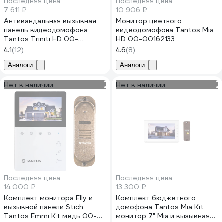
Последняя цена
Последняя цена
7 611 ₽
10 906 ₽
Антивандальная вызывная
Монитор цветного
панель видеодомофона
видеодомофона Tantos Mia
Tantos Triniti HD 00-
HD 00-00162133
00090745
4.1
(12)
4.6
(8)
Аналоги
Аналоги
Нет в наличии
Нет в наличии
Последняя цена
Последняя цена
14 000 ₽
13 300 ₽
Комплект монитора Elly и
Комплект бюджетного
вызывной панели Stich
домофона Tantos Mia Kit
Tantos Emmi Kit медь 00-
монитор 7" Mia и вызывная