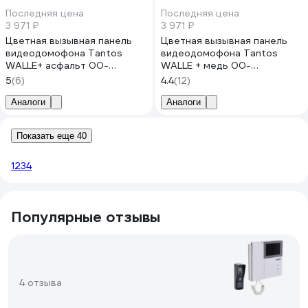
Последняя цена
Последняя цена
3 971 ₽
3 971 ₽
Цветная вызывная панель
Цветная вызывная панель
видеодомофона Tantos
видеодомофона Tantos
WALLE+ асфальт 00-
WALLE + медь 00-
00096750
00096749
5
(6)
4.4
(12)
Аналоги
Аналоги
Показать еще 40
1
2
3
4
Популярные отзывы
4 отзыва