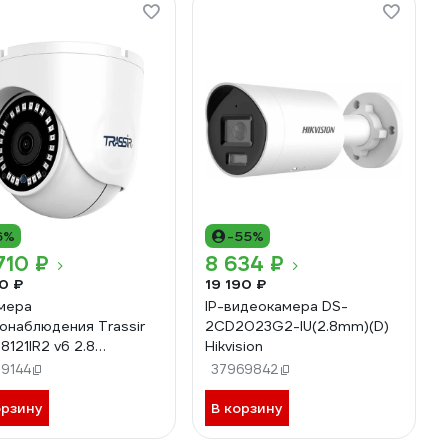
6%
-55%
710 ₽
8 634 ₽
10 ₽
19 190 ₽
амера
IP-видеокамера DS-
онаблюдения Trassir
2CD2023G2-IU(2.8mm)(D)
8121IR2 v6 2.8
Hikvision
00037007
59144
37969842
орзину
В корзину