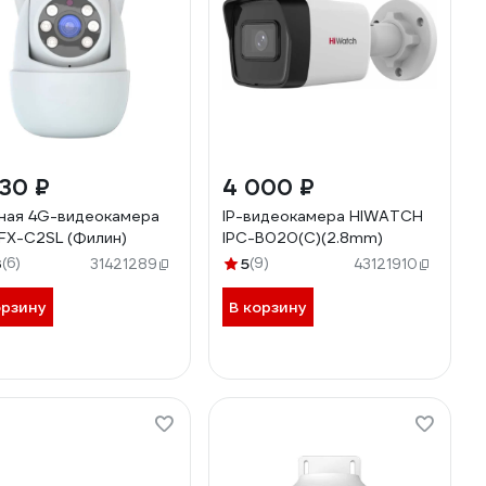
30 ₽
4 000 ₽
ная 4G-видеокамера
IP-видеокамера HIWATCH
FX-C2SL (Филин)
IPC-B020(С)(2.8mm)
3
(6)
5
(9)
31421289
43121910
орзину
В корзину