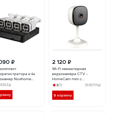
090 ₽
2 120 ₽
комплект
Wi-Fi миниатюрная
орегистратора и 4х
видеокамера CTV -
окамер Novihome
HomeCam mini с
UX 4-2 v, 1080P, запись
разрешением 2М,
96353
3
(1)
35167111
нала 1080N, объектив
поддержка P2P 10-
ированный 3.6мм 4524
0000761
орзину
В корзину