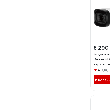
8 290
Видеокам
Dahua HD
вариофо
объекти
4.9
(19)
HFW1231
В корзи