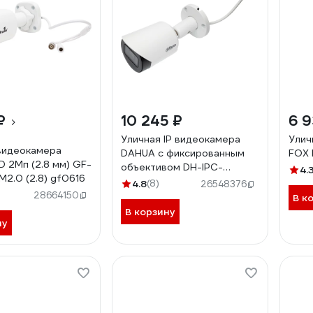
₽
10 245 ₽
6 9
Уличная IP видеокамера
Улич
видеокамера
DAHUA с фиксированным
FOX 
D 2Мп (2.8 мм) GF-
объективом DH-IPC-
4.
M2.0 (2.8) gf0616
HFW2230SP-S-0280B-S2
4.8
(8)
26548376
28664150
В к
В корзину
ну