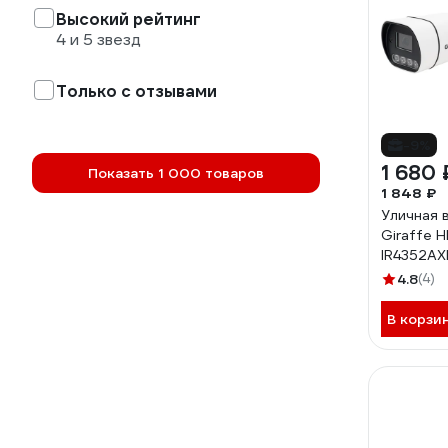
Высокий рейтинг
4 и 5 звезд
Только с отзывами
-9%
1 680 
Показать 1 000 товаров
1 848 ₽
Уличная 
Giraffe H
IR4352AX
4.8
(4)
В корзи