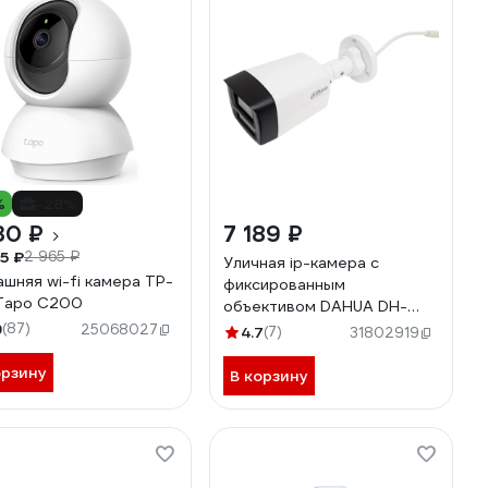
%
-28%
30 ₽
7 189 ₽
5 ₽
2 965 ₽
Уличная ip-камера с
шняя wi-fi камера TP-
фиксированным
 Tapo C200
объективом DAHUA DH-
IPC-HFW1239TL1P-A-IL-
9
(87)
25068027
4.7
(7)
31802919
0280B
орзину
В корзину