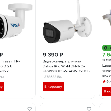
-
 ₽
9 390 ₽
7 6
9 19
 Trassir TR-
Видеокамера уличная
Цили
v6 D 2.8
Dahua IP с WI-FI DH-IPC-
унив
4327
HFW1230DSP-SAW-0280B
виде
2
37853316
IPC-
5
(
вари
ну
В корзину
объе
В к
«Ден