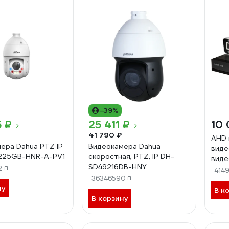
-39%
5 ₽
25 411 ₽
10 
41 790 ₽
AHD 
ера Dahua PTZ IP
Видеокамера Dahua
виде
225GB-HNR-A-PV1
скоростная, PTZ, IP DH-
виде
SD49216DB-HNY
2
POLL
414
36346590
4 ка
ну
фикс
В к
В корзину