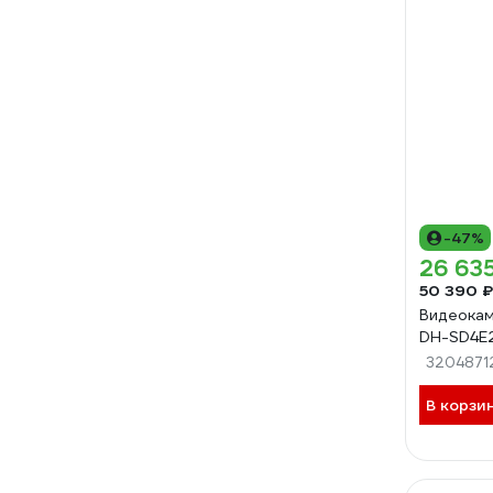
-47%
26 63
50 390 ₽
Видеокам
DH-SD4E
3204871
В корзи