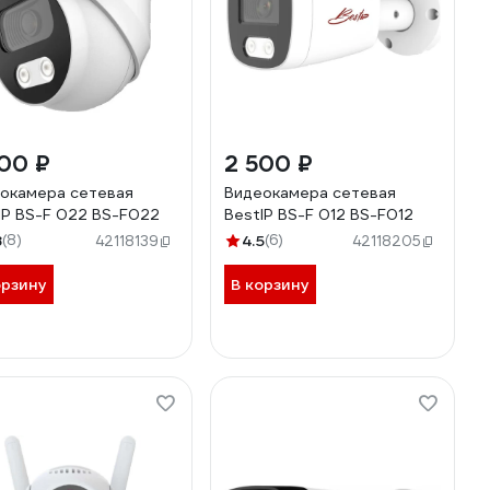
00 ₽
2 500 ₽
окамера сетевая
Видеокамера сетевая
IP BS-F 022 BS-F022
BestIP BS-F 012 BS-F012
8
(8)
4.5
(6)
42118139
42118205
орзину
В корзину