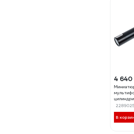
4 640
Миниатю
мультиф
цилиндри
видеокам
228902
HMB20BS
В корзи