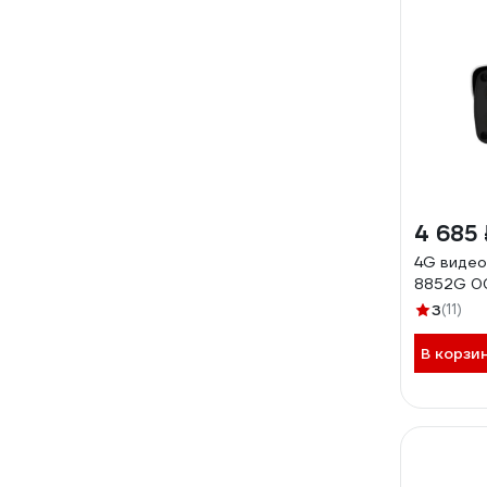
4 685 
4G видео
8852G 0
3
(11)
В корзи