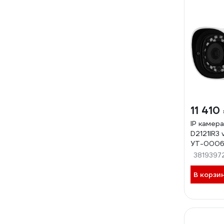
11 410
IP камера
D2121IR3 
УТ-0006
3819397
В корзи