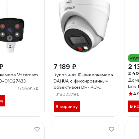
-19
₽
7 189 ₽
2 1
2 40
камера Vstarcam
Купольная IP-видеокамера
Дома
0-01027433
DAHUA с фиксированным
Link
объективом DH-IPC-
17134915
HDW1239VP-A-IL-0280B
4.
31802379
ну
В к
В корзину