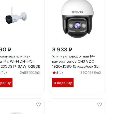
90 ₽
3 933 ₽
окамера уличная
Уличная поворотная IP-
a IP с WI-FI DH-IPC-
камера tenda CH3 V2.0
1230DS1P-SAW-0280B
1920x1080 15 кадр/сек 355°
по горизонтали 90° по
8
(45)
5
(5)
34986625
39049384
вертикали Wi-Fi ночная
съемка до 30 м датчик
орзину
В корзину
движения IP65 от -30° до
60° C sd-карта 128GB 2
внешние антенны белый
10000131363