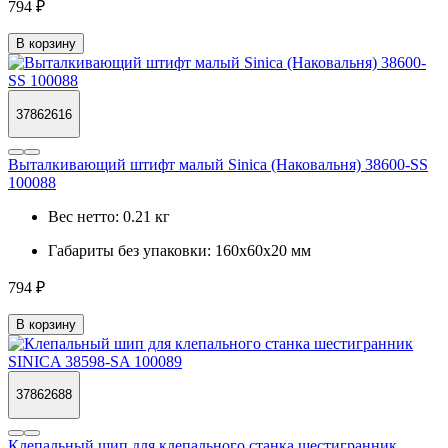
794 ₽
В корзину
37862616
Выталкивающий штифт малый Sinica (Наковальня) 38600-SS
100088
Вес нетто:
0.21 кг
Габариты без упаковки:
160х60х20 мм
794 ₽
В корзину
37862688
Клепальный шип для клепального станка шестигранник