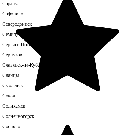
Сарапул
Сафоново
Северодвинск
Семилуки
Сергиев Посад
Серпухов
Славянск-на-Кубани
Сланцы
Смоленск
Сокол
Соликамск
Солнечногорск
Сосново