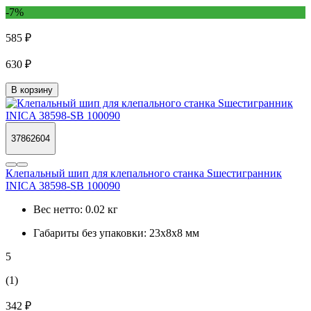
-7%
585 ₽
630 ₽
В корзину
37862604
Клепальный шип для клепального станка Sшестигранник
INICA 38598-SB 100090
Вес нетто:
0.02 кг
Габариты без упаковки:
23х8х8 мм
5
(1)
342 ₽