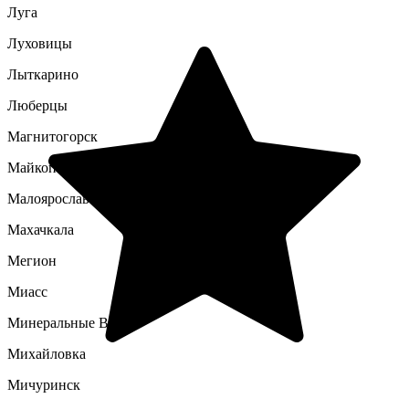
Луга
Луховицы
Лыткарино
Люберцы
Магнитогорск
Майкоп
Малоярославец
Махачкала
Мегион
Миасс
Минеральные Воды
Михайловка
Мичуринск