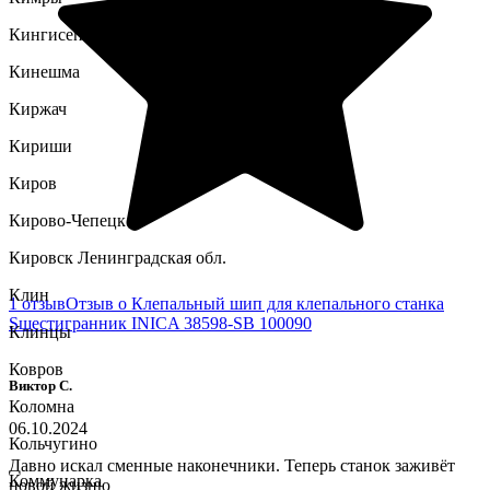
Кингисепп
Кинешма
Киржач
Кириши
Киров
Кирово-Чепецк
Кировск Ленинградская обл.
Клин
1 отзыв
Отзыв о Клепальный шип для клепального станка
Sшестигранник INICA 38598-SB 100090
Клинцы
Ковров
Виктор С.
Коломна
06.10.2024
Кольчугино
Давно искал сменные наконечники. Теперь станок заживёт
Коммунарка
новой жизню