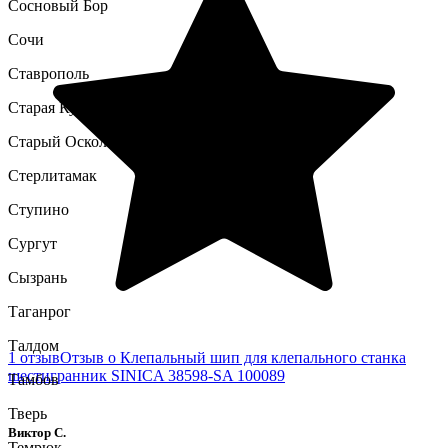
Сосновый Бор
Сочи
Ставрополь
Старая Купавна
Старый Оскол
Стерлитамак
Ступино
Сургут
Сызрань
Таганрог
Талдом
1 отзыв
Отзыв о Клепальный шип для клепального станка
шестигранник SINICA 38598-SA 100089
Тамбов
Тверь
Виктор С.
Темрюк