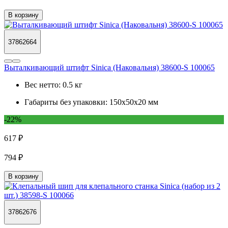
В корзину
37862664
Выталкивающий штифт Sinica (Наковальня) 38600-S 100065
Вес нетто:
0.5 кг
Габариты без упаковки:
150х50х20 мм
-22%
617 ₽
794 ₽
В корзину
37862676