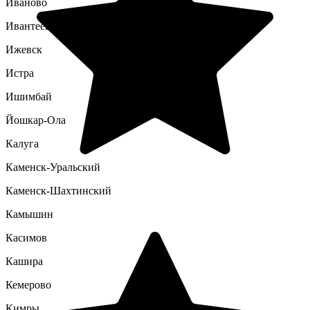
Иваново
Ивантеевка
Ижевск
Истра
Ишимбай
Йошкар-Ола
Калуга
Каменск-Уральский
Каменск-Шахтинский
Камышин
Касимов
Кашира
Кемерово
Кимры