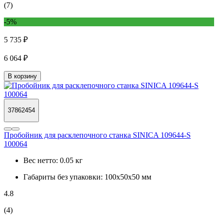
(7)
-5%
5 735 ₽
6 064 ₽
В корзину
37862454
Пробойник для расклепочного станка SINICA 109644-S
100064
Вес нетто:
0.05 кг
Габариты без упаковки:
100х50х50 мм
4.8
(4)