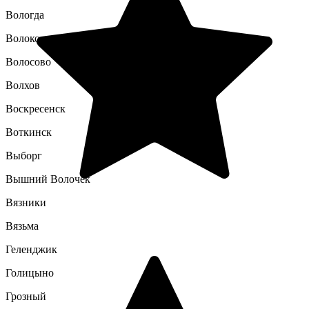
Вологда
Волоколамск
Волосово
Волхов
Воскресенск
Воткинск
Выборг
Вышний Волочек
Вязники
Вязьма
Геленджик
Голицыно
Грозный