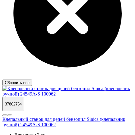
Сбросить всё
37862754
Клепальный станок для цепей бензопил Sinica (клепальник
ручной) 24549A-S 100062
Вес нетто:
2 кг