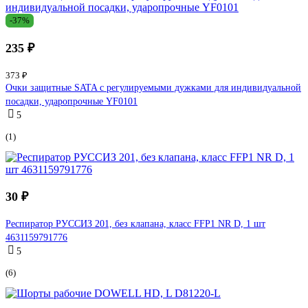
-37%
235 ₽
373 ₽
Очки защитные SATA с регулируемыми дужками для индивидуальной
посадки, ударопрочные YF0101
5
(1)
30 ₽
Респиратор РУССИЗ 201, без клапана, класс FFP1 NR D, 1 шт
4631159791776
5
(6)