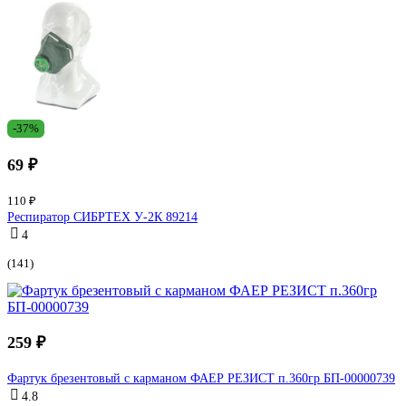
-37%
69 ₽
110 ₽
Респиратор СИБРТЕХ У-2К 89214
4
(141)
259 ₽
Фартук брезентовый с карманом ФАЕР РЕЗИСТ п.360гр БП-00000739
4.8