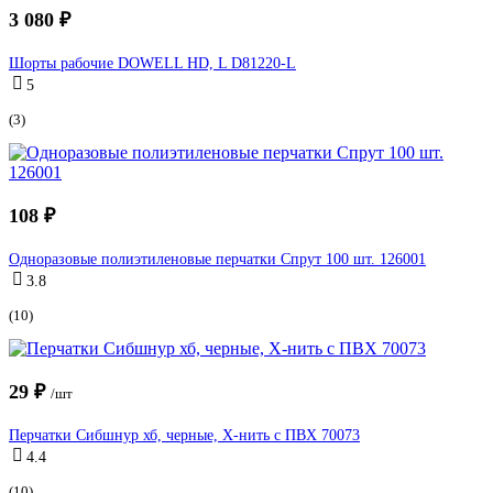
3 080 ₽
Шорты рабочие DOWELL HD, L D81220-L
5
(3)
108 ₽
Одноразовые полиэтиленовые перчатки Спрут 100 шт. 126001
3.8
(10)
29 ₽
/шт
Перчатки Сибшнур хб, черные, Х-нить с ПВХ 70073
4.4
(10)