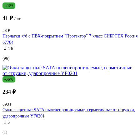
-23%
41 ₽
/шт
53 ₽
Перчатки х/б с ПВХ-покрытием "Протектор" 7 класс СИБРТЕХ Россия
67704
4.6
(96)
-66%
234 ₽
693 ₽
Очки защитные SATA пыленепроницаемые, герметичные от стружки,
ударопрочные YF0201
5
(1)