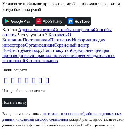
Установите мобильное приложение, чтобы информация по заказам
всегда была под рукой
Каталог
Адреса магазинов
Способы получения
Способы
оплаты
Что улучшить?
Контакты
О
Компании
Поставщикам
Партнерам
Информация для
инвесторов
Организациям
Сервисный центр
ВсеИнструменты.ру
Наши закупки
Сервисные центры
производителей
Правила применения рекомендательных
технологий
Каталог товаров
Наши соцсети
Чат для бизнес-клиентов
Подать заявку
Вы принимаете условия
политики в отношении обработки персональных
данных
и
пользовательского соглашения
каждый раз, когда оставляете свои
данные в любой форме обратной связи на сайте ВсеИнструменты.ру