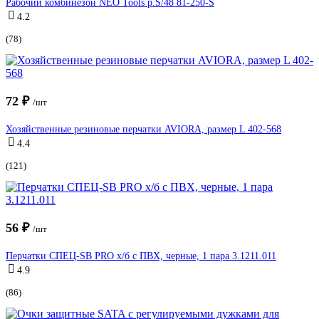
Рабочий комбинезон NEO Tools p.S/48 81-250-S
4.2
(78)
72 ₽
/шт
Хозяйственные резиновые перчатки AVIORA, размер L 402-568
4.4
(121)
56 ₽
/шт
Перчатки СПЕЦ-SB PRO х/б с ПВХ, черные, 1 пара 3.1211.011
4.9
(86)