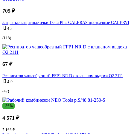
705 ₽
Закрытые защитные очки Delta Plus GALERAS прозрачные GALERVI
4.3
(118)
67 ₽
Респиратор чашеобразный FFP1 NR D с клапаном выдоха О2 2111
4.9
(47)
-36%
4 571 ₽
7 166 ₽