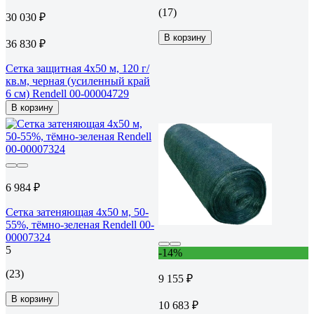
(17)
30 030 ₽
В корзину
36 830 ₽
Сетка защитная 4x50 м, 120 г/
кв.м, черная (усиленный край
6 см) Rendell 00-00004729
В корзину
6 984 ₽
Сетка затеняющая 4x50 м, 50-
55%, тёмно-зеленая Rendell 00-
00007324
5
-14%
(23)
9 155 ₽
В корзину
10 683 ₽