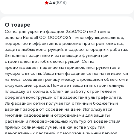
5х300 черный
4.4
(1019)
W-100, белая, 100
6957
100 штук 49417
шт. 24831
О товаре
Сетка для укрытия фасадов 2х50/100 г/м2 темно -
зеленая Rendell 00-00001024 - многофункциональное,
недорогое и эффективное решение при строительстве,
защите любых конструкций, в садово-огородных работах.
Выполняет защитные и затеняющие функции при
строительстве любых конструкций. Сетка
предотвращает падение материалов, инструментов и
мусора с высоты. Защитная фасадная сетка натягивается
на леса, создавая границу между строящимся объектом и
окружающей средой. Помогает защитить строительную
площадку от солнца, облегчая работу строителей и
оберегая конструкции от воздействия ультрафиолета.
Из фасадной сетки получается отличный бюджетный
вариант забора от соседей на даче. Используется
многими садоводами и огородниками для защиты
растений и плодово-овощных культур от воздействия
прямых солнечных лучей, и в качестве укрытия
декоративных растений от морозов в зимний период.