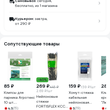
Самовывоз:
сегодня,
бесплатно
, из 1 магазина
Курьером:
завтра,
от 290 ₽
Сопутствующие товары
-40%
85 ₽
269 ₽
159 ₽
288
445 ₽
1.59 ₽/шт
2.69 ₽/шт
Клипсы для
Хомут-стяжка
Клип
Нейлоновые
парника Агротекс
кабельная
креп
стяжки
10 шт.
нейлоновая
"Люв
FORTISFLEX КСС
32.01.32.01.00.000.0000.0000.00
Safeline 2,5x160-
(упа
4.5
(15)
5
(19)
4.