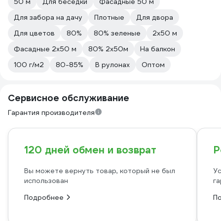
50 м
Для беседки
Фасадные 50 м
Для забора на дачу
Плотные
Для двора
Для цветов
80%
80% зеленые
2х50 м
Фасадные 2х50 м
80% 2х50м
На балкон
100 г/м2
80-85%
В рулонах
Оптом
Сервисное обслуживание
Гарантия производителя
120 дней обмен и возврат
Р
Вы можете вернуть товар, который не был
Ус
использован
га
Подробнее
П