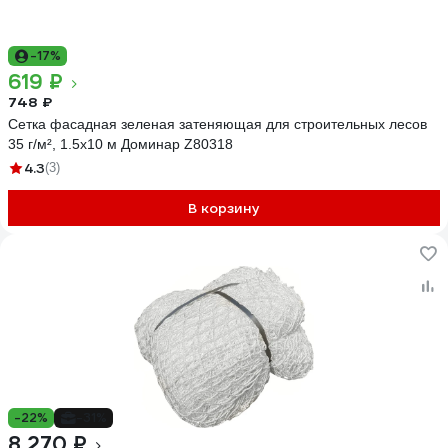
-17%
619 ₽
748 ₽
Сетка фасадная зеленая затеняющая для строительных лесов
35 г/м², 1.5х10 м Доминар Z80318
4.3
(3)
В корзину
-22%
-31%
8 270 ₽