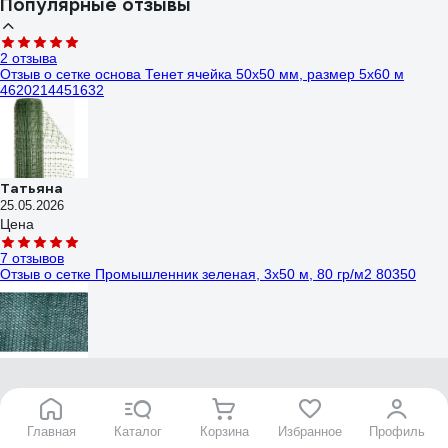
Популярные отзывы
2 отзыва
Отзыв о сетке основа Тенет ячейка 50х50 мм, размер 5x60 м
4620214451632
Татьяна
25.05.2026
Цена
7 отзывов
Отзыв о сетке Промышленник зеленая, 3х50 м, 80 гр/м2 80350
Анна Сергеевна
30.11.2018
Подпишитесь
на рассылку
и будьте в курсе!
Хотела купить на этом сайте зеленую фасадную сетку, только не
Акции, скидки, распродажи ждут!
могла определиться с размером из-за большого ассортимента.
Главная
Каталог
Корзина
Избранное
Профиль