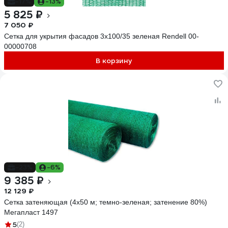
-17%
-13%
5 825 ₽
7 050 ₽
Сетка для укрытия фасадов 3х100/35 зеленая Rendell 00-
00000708
В корзину
-23%
-6%
9 385 ₽
12 129 ₽
Сетка затеняющая (4х50 м; темно-зеленая; затенение 80%)
Мегапласт 1497
5
(2)