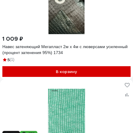
1 009 ₽
Навес затеняющий Мегапласт 2м х 4м с люверсами усиленный
(процент затенения 95%) 1734
5
(1)
В корзину