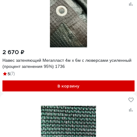
2 670 ₽
Навес затеняющий Мегапласт 4м х 6м с люверсами усиленный
(процент затенения 95%) 1736
5
(7)
В корзину