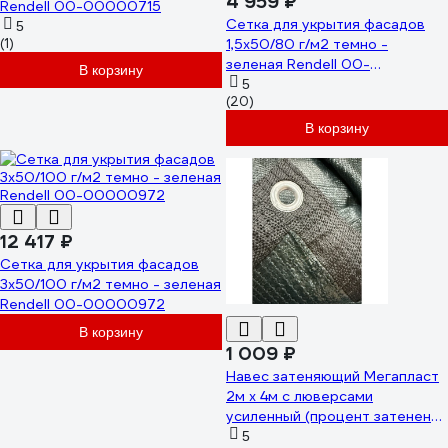
4 959 ₽
Rendell 00-00000715
Сетка для укрытия фасадов
5
(1)
1,5х50/80 г/м2 темно -
зеленая Rendell 00-
В корзину
00000797
5
(20)
В корзину
12 417 ₽
Сетка для укрытия фасадов
3х50/100 г/м2 темно - зеленая
Rendell 00-00000972
В корзину
1 009 ₽
Навес затеняющий Мегапласт
2м х 4м с люверсами
усиленный (процент затенения
95%) 1734
5