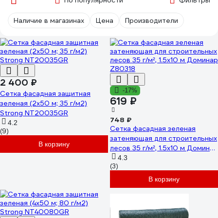
По популярности
Фильтры
Наличие в магазинах
Цена
Производители
2 400 ₽
-17%
Сетка фасадная защитная
619 ₽
зеленая (2x50 м; 35 г/м2)
Strong NT20035GR
748 ₽
4.2
Сетка фасадная зеленая
(9)
затеняющая для строительных
В корзину
лесов 35 г/м², 1.5х10 м Доминар
Z80318
4.3
(3)
В корзину