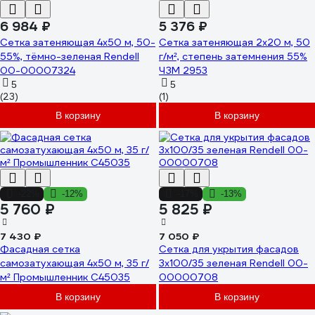
6 984 ₽
5 376 ₽
Сетка затеняющая 4x50 м, 50-
Сетка затеняющая 2x20 м, 50
55%, тёмно-зеленая Rendell
г/м², степень затемнения 55%
00-00007324
ЧЗМ 2953
5
5
(23)
(1)
В корзину
В корзину
-22%
-12%
-17%
-13%
5 760 ₽
5 825 ₽
7 430 ₽
7 050 ₽
Фасадная сетка
Сетка для укрытия фасадов
самозатухающая 4x50 м, 35 г/
3х100/35 зеленая Rendell 00-
м² Промышленник С45035
00000708
В корзину
В корзину