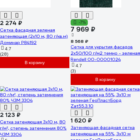
2 274 ₽
-7%
7 969 ₽
Сетка фасадная зеленая
затеняющая (2x10 м, 80 г/кв.м)
8 568 ₽
Доминар P84192
Сетка для укрытия фасадов
4.7
2х50/100 г/м2 темно - зеленая
(28)
Rendell 00-00001024
В корзину
4.7
(3)
В корзину
2 123 ₽
1 620 ₽
Сетка затеняющая 3x10 м, 80
Затеняющая фасадная сетка
г/м², степень затемнения 80%
затеняющая на 55%, 3x10 м
ЧЗМ 3304