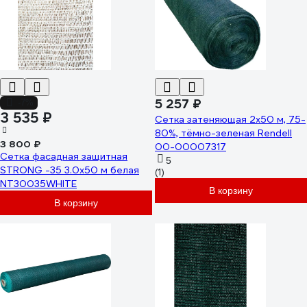
5 257 ₽
-7%
3 535 ₽
Сетка затеняющая 2x50 м, 75-
80%, тёмно-зеленая Rendell
3 800 ₽
00-00007317
Сетка фасадная защитная
5
STRONG -35 3.0x50 м белая
(1)
NT30035WHITE
В корзину
В корзину