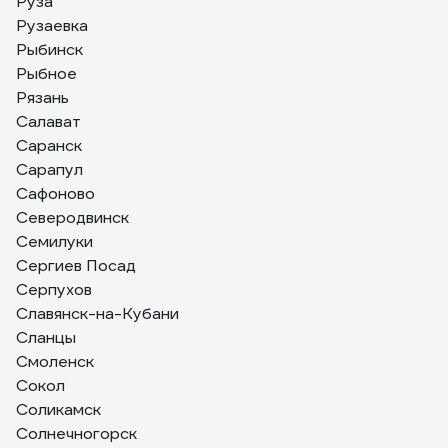
Руза
Рузаевка
Рыбинск
Рыбное
Рязань
Салават
Саранск
Сарапул
Сафоново
Северодвинск
Семилуки
Сергиев Посад
Серпухов
Славянск-на-Кубани
Сланцы
Смоленск
Сокол
Соликамск
Солнечногорск