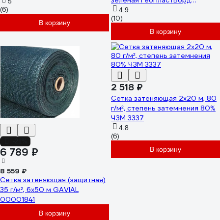
зеленая ГеоПластБорд
5
(6)
Zat55.3.10
4.9
(10)
В корзину
В корзину
2 518 ₽
Сетка затеняющая 2x20 м, 80
г/м², степень затемнения 80%
ЧЗМ 3337
4.8
(6)
-21%
В корзину
6 789 ₽
8 559 ₽
Сетка затеняющая (защитная)
35 г/м², 6x50 м GAVIAL
00001841
В корзину