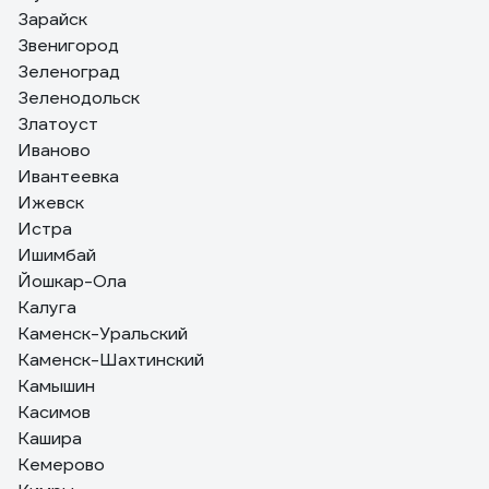
Зарайск
Звенигород
Зеленоград
Зеленодольск
Златоуст
Иваново
Ивантеевка
Ижевск
Истра
Ишимбай
Йошкар-Ола
Калуга
Каменск-Уральский
Каменск-Шахтинский
Камышин
Касимов
Кашира
Кемерово