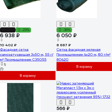
-33%
-23%
-30%
6 938 ₽
6 050 ₽
10 402 ₽
8 687 ₽
Фасадная сетка
Сетка фасадная зеленая
самозатухающая 3x50 м, 55 г/
Промышленник 4x20 м, 80 г/м²
м² Промышленник С35055
80420
5
В корзину
(1)
В корзину
566 ₽