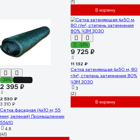
(1)
В корзину
-13%
9 725 ₽
11 132 ₽
Сетка затеняющая 4x50 м, 80
г/м², степень затемнения 80%
-24%
-28%
ЧЗМ 3030
2 395 ₽
3
(2)
2 530 ₽
В корзину
3 310 ₽
Сетка фасадная (4х10 м; 55
мкм; зеленая) Промышленник
55410
4.8
(41)