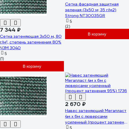
Сетка фасадная защитная
зеленая (3x50 м; 35 г/м2)
Strong NT30035GR
5
(2)
7 344 ₽
В корзину
Сетка затеняющая 3x50 м, 80
г/м², степень затемнения 80%
ЧЗМ 3040
5
(1)
В корзину
2 670 ₽
Навес затеняющий Мегапласт
4м х 6м с люверсами
усиленный (процент затенения
95%) 1736
5