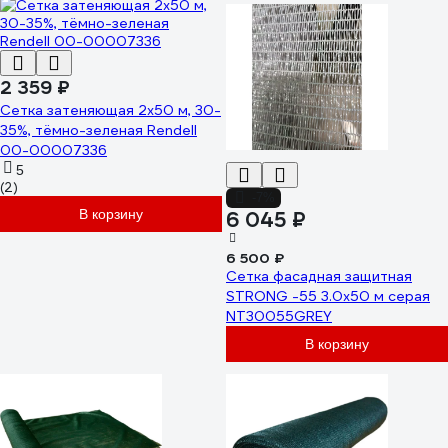
2 359 ₽
Сетка затеняющая 2x50 м, 30-
35%, тёмно-зеленая Rendell
00-00007336
5
(2)
-7%
В корзину
6 045 ₽
6 500 ₽
Сетка фасадная защитная
STRONG -55 3.0x50 м серая
NT30055GREY
В корзину