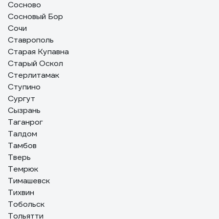
Сосново
Сосновый Бор
Сочи
Ставрополь
Старая Купавна
Старый Оскол
Стерлитамак
Ступино
Сургут
Сызрань
Таганрог
Талдом
Тамбов
Тверь
Темрюк
Тимашевск
Тихвин
Тобольск
Тольятти