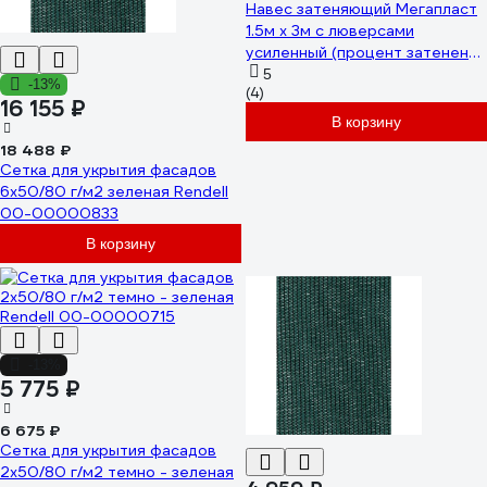
Навес затеняющий Мегапласт
1.5м х 3м с люверсами
усиленный (процент затенения
95%) 1732
5
-13%
(4)
16 155 ₽
В корзину
18 488 ₽
Сетка для укрытия фасадов
6х50/80 г/м2 зеленая Rendell
00-00000833
В корзину
-13%
5 775 ₽
6 675 ₽
Сетка для укрытия фасадов
2х50/80 г/м2 темно - зеленая