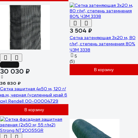
3 504 ₽
Сетка затеняющая 3x20 м, 80
г/м², степень затемнения 80%
ЧЗМ 3338
5
(5)
-18%
В корзину
30 030 ₽
36 830 ₽
Сетка защитная 4x50 м, 120 г/
кв.м, черная (усиленный край 6
см) Rendell 00-00004729
В корзину