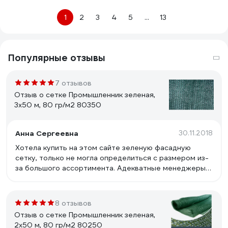
1
2
3
4
5
...
13
Популярные отзывы
7 отзывов
Отзыв о сетке Промышленник зеленая,
3х50 м, 80 гр/м2 80350
Анна Сергеевна
30.11.2018
Хотела купить на этом сайте зеленую фасадную
сетку, только не могла определиться с размером из-
за большого ассортимента. Адекватные менеджеры
ответили на все мои вопросы и оформили заказ.
Сетка пришла отличного качества и очень быстро,
где-то за 4 дня она была уже у меня, спасибо!!
8 отзывов
Отзыв о сетке Промышленник зеленая,
2х50 м, 80 гр/м2 80250