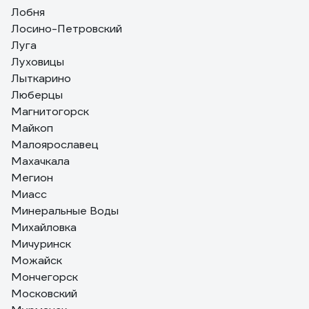
Лобня
Лосино-Петровский
Луга
Луховицы
Лыткарино
Люберцы
Магнитогорск
Майкоп
Малоярославец
Махачкала
Мегион
Миасс
Минеральные Воды
Михайловка
Мичуринск
Можайск
Мончегорск
Московский