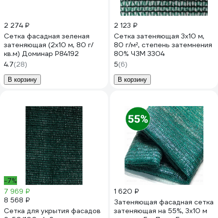
2 274 ₽
2 123 ₽
Сетка фасадная зеленая
Сетка затеняющая 3x10 м,
затеняющая (2x10 м, 80 г/
80 г/м², степень затемнения
кв.м) Доминар P84192
80% ЧЗМ 3304
4.7
(28)
5
(6)
В корзину
В корзину
-7%
7 969 ₽
1 620 ₽
8 568 ₽
Затеняющая фасадная сетка
Сетка для укрытия фасадов
затеняющая на 55%, 3x10 м