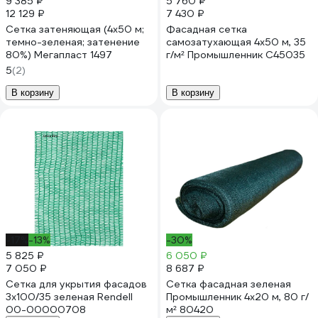
9 385 ₽
5 760 ₽
12 129 ₽
7 430 ₽
Сетка затеняющая (4х50 м;
Фасадная сетка
темно-зеленая; затенение
самозатухающая 4x50 м, 35
80%) Мегапласт 1497
г/м² Промышленник С45035
5
(2)
В корзину
В корзину
-17%
-13%
-30%
5 825 ₽
6 050 ₽
7 050 ₽
8 687 ₽
Сетка для укрытия фасадов
Сетка фасадная зеленая
3х100/35 зеленая Rendell
Промышленник 4x20 м, 80 г/
00-00000708
м² 80420