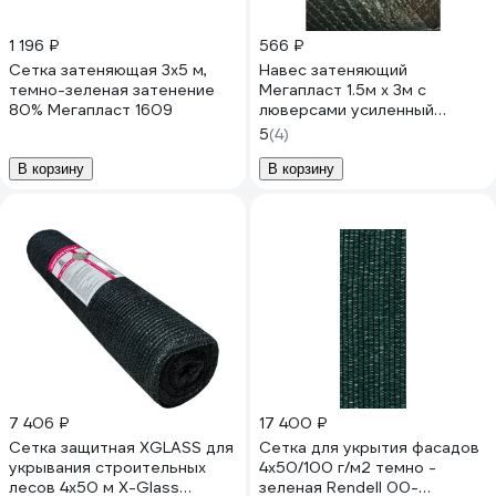
1 196 ₽
566 ₽
Сетка затеняющая 3х5 м,
Навес затеняющий
темно-зеленая затенение
Мегапласт 1.5м х 3м с
80% Мегапласт 1609
люверсами усиленный
(процент затенения 95%)
5
(4)
1732
В корзину
В корзину
7 406 ₽
17 400 ₽
Сетка защитная XGLASS для
Сетка для укрытия фасадов
укрывания строительных
4х50/100 г/м2 темно -
лесов 4х50 м X-Glass
зеленая Rendell 00-