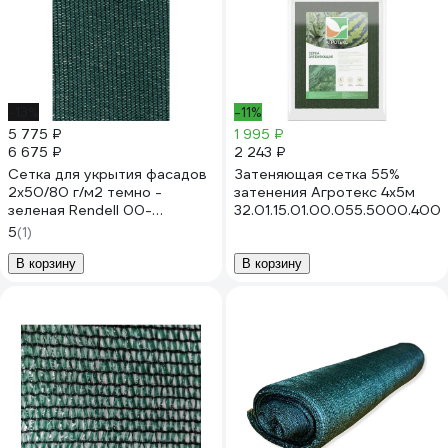
-13%
-11%
5 775 ₽
1 995 ₽
6 675 ₽
2 243 ₽
Сетка для укрытия фасадов
Затеняющая сетка 55%
2х50/80 г/м2 темно -
затенения Агротекс 4x5м
зеленая Rendell 00-
32.01.15.01.00.055.5000.400
00000715
5
(1)
В корзину
В корзину