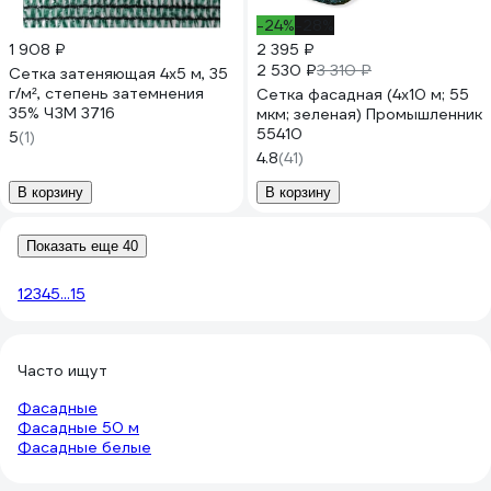
-24%
-28%
1 908 ₽
2 395 ₽
2 530 ₽
3 310 ₽
Сетка затеняющая 4x5 м, 35
г/м², степень затемнения
Сетка фасадная (4х10 м; 55
35% ЧЗМ 3716
мкм; зеленая) Промышленник
55410
5
(1)
4.8
(41)
В корзину
В корзину
Показать еще 40
1
2
3
4
5
...
15
Часто ищут
Фасадные
Фасадные 50 м
Фасадные белые