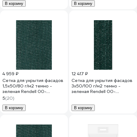
240030
00001025
В корзину
В корзину
4 959 ₽
12 417 ₽
Сетка для укрытия фасадов
Сетка для укрытия фасадов
1,5х50/80 г/м2 темно -
3х50/100 г/м2 темно -
зеленая Rendell 00-
зеленая Rendell 00-
00000797
00000972
5
(20)
В корзину
В корзину