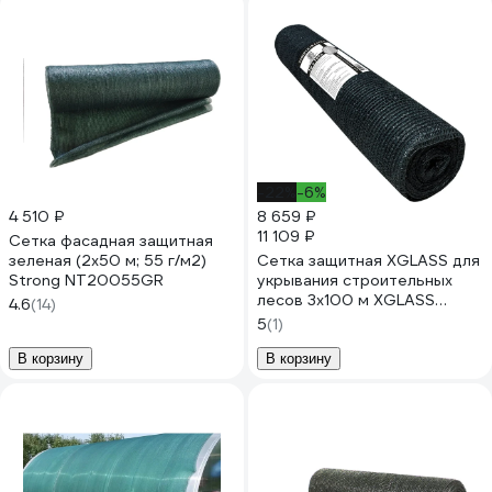
-22%
-6%
4 510 ₽
8 659 ₽
11 109 ₽
Сетка фасадная защитная
зеленая (2x50 м; 55 г/м2)
Сетка защитная XGLASS для
Strong NT20055GR
укрывания строительных
лесов 3х100 м XGLASS
4.6
(14)
240025
5
(1)
В корзину
В корзину