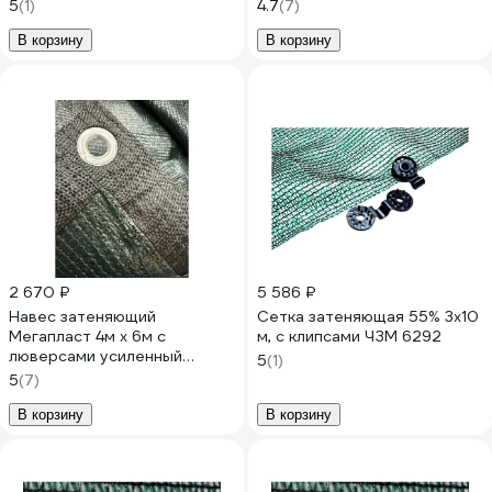
5
(1)
4.7
(7)
В корзину
В корзину
2 670 ₽
5 586 ₽
Навес затеняющий
Сетка затеняющая 55% 3x10
Мегапласт 4м х 6м с
м, с клипсами ЧЗМ 6292
люверсами усиленный
5
(1)
(процент затенения 95%)
5
(7)
1736
В корзину
В корзину