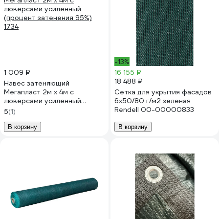
-13%
1 009 ₽
16 155 ₽
18 488 ₽
Навес затеняющий
Мегапласт 2м х 4м с
Сетка для укрытия фасадов
люверсами усиленный
6х50/80 г/м2 зеленая
(процент затенения 95%)
Rendell 00-00000833
5
(1)
1734
В корзину
В корзину