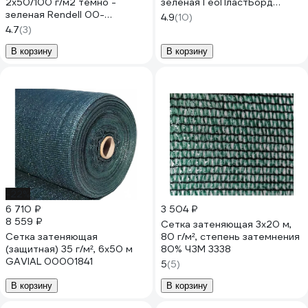
2х50/100 г/м2 темно -
зеленая ГеоПластБорд
зеленая Rendell 00-
Zat55.3.10
4.9
(10)
00001024
4.7
(3)
В корзину
В корзину
-22%
6 710 ₽
3 504 ₽
8 559 ₽
Сетка затеняющая 3x20 м,
Сетка затеняющая
80 г/м², степень затемнения
(защитная) 35 г/м², 6x50 м
80% ЧЗМ 3338
GAVIAL 00001841
5
(5)
В корзину
В корзину