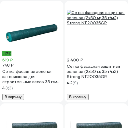
-17%
619 ₽
2 400 ₽
748 ₽
Сетка фасадная защитная
Сетка фасадная зеленая
зеленая (2x50 м; 35 г/м2)
затеняющая для
Strong NT20035GR
строительных лесов 35 г/м²,
4.2
(9)
1.5х10 м Доминар Z80318
4.3
(3)
В корзину
В корзину