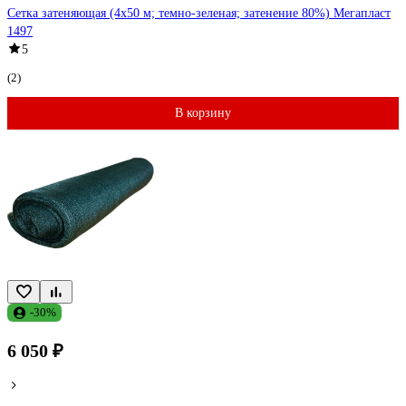
Сетка затеняющая (4х50 м; темно-зеленая; затенение 80%) Мегапласт
1497
5
(2)
В корзину
-30%
6 050 ₽