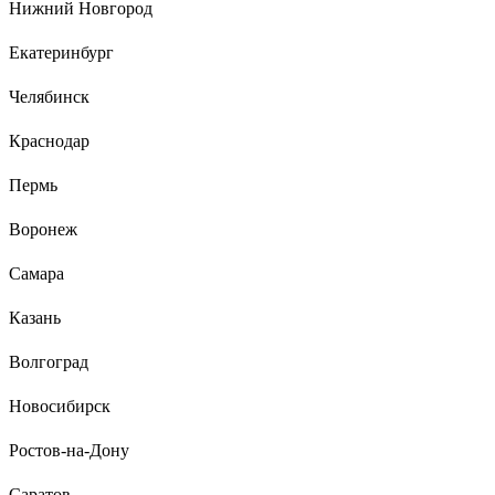
Нижний Новгород
Екатеринбург
Челябинск
Алексей
10.02.2022
Краснодар
- легкая; - продувается ветром (не создает парус), но при этом с
достаточно плотным плетение (не то что фасадная сетка 35мкм (см.
Пермь
фото)).
Воронеж
Самара
Казань
Волгоград
Новосибирск
Ростов-на-Дону
Саратов