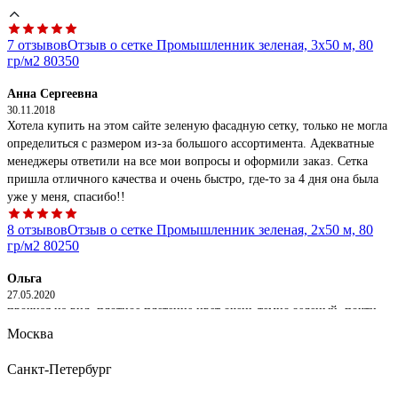
7 отзывов
Отзыв о сетке Промышленник зеленая, 3х50 м, 80
гр/м2 80350
Анна Сергеевна
30.11.2018
Хотела купить на этом сайте зеленую фасадную сетку, только не могла
определиться с размером из-за большого ассортимента. Адекватные
менеджеры ответили на все мои вопросы и оформили заказ. Сетка
пришла отличного качества и очень быстро, где-то за 4 дня она была
уже у меня, спасибо!!
8 отзывов
Отзыв о сетке Промышленник зеленая, 2х50 м, 80
гр/м2 80250
Ольга
27.05.2020
прочная на вид, плотное плетение цвет очень темно зеленый, почти
черный такой даже больше понравился, удобно сшить края
Москва
капроновым жгутом
Санкт-Петербург
22 отзыва
Отзыв о фасадной сетке Промышленник 2х10 м;
зеленая 55210