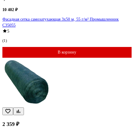
10 402 ₽
Фасадная сетка самозатухающая 3x50 м, 55 г/м² Промышленник
С35055
5
(1)
В корзину
2 359 ₽