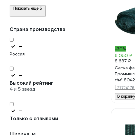
Показать еще 5
Страна производства
-30%
Россия
6 050 ₽
8 687 ₽
Сетка фа
Промышле
г/м² 804
Высокий рейтинг
27724176
4 и 5 звезд
В корзин
Только с отзывами
Ширина, м