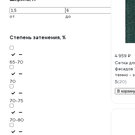
от
до
Степень затенения, %
4 959 ₽
65-70
Сетка дл
фасадов 
темно - з
00-000
70
5
(20)
В корзин
70-75
70-80