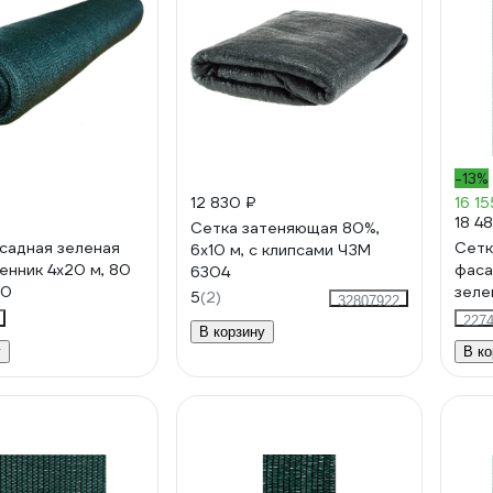
-13%
12 830 ₽
16 15
18 4
Сетка затеняющая 80%,
садная зеленая
Сетк
6x10 м, с клипсами ЧЗМ
нник 4x20 м, 80
фаса
6304
20
зеле
5
(2)
32807922
000
227
В корзину
у
В ко