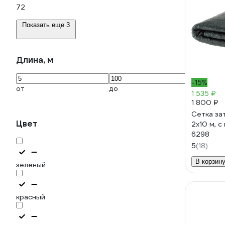
72
Показать еще 3
Длина, м
-15%
от
до
1 535 ₽
1 800 ₽
Сетка з
Цвет
2x10 м, 
6298
5
(18)
В корзин
зеленый
красный