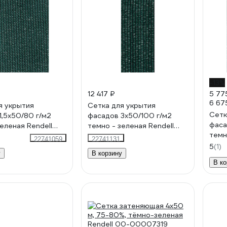
-13%
12 417 ₽
5 77
6 67
я укрытия
Сетка для укрытия
Сетк
1,5х50/80 г/м2
фасадов 3х50/100 г/м2
фаса
еленая Rendell
темно - зеленая Rendell
темн
00797
00-00000972
22741059
22741131
00-
5
(1)
у
В корзину
В ко