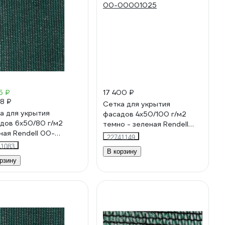
5 ₽
17 400 ₽
88 ₽
Сетка для укрытия
а для укрытия
фасадов 4х50/100 г/м2
дов 6х50/80 г/м2
темно - зеленая Rendell
ная Rendell 00-
00-00001025
22741149
00833
41083
В корзину
рзину