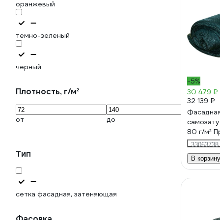
оранжевый
темно-зеленый
черный
-5%
Плотность, г/м²
30 479 ₽
32 139 ₽
Фасадная
от
до
самозату
80 г/м² 
С410080
33063738
Тип
В корзин
сетка фасадная, затеняющая
Фасовка