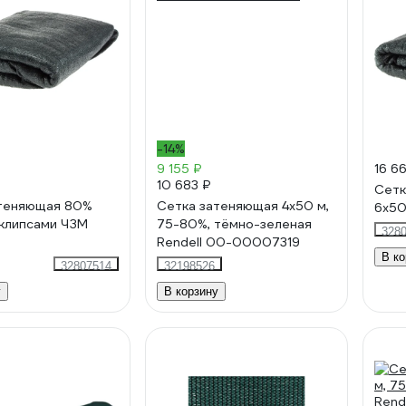
-14%
9 155 ₽
16 6
10 683 ₽
Сетк
атеняющая 80%
Сетка затеняющая 4x50 м,
6x50
с клипсами ЧЗМ
75-80%, тёмно-зеленая
328
Rendell 00-00007319
В ко
32807514
32198526
у
В корзину