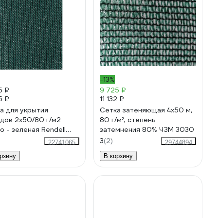
-13%
5 ₽
9 725 ₽
5 ₽
11 132 ₽
а для укрытия
Сетка затеняющая 4x50 м,
дов 2х50/80 г/м2
80 г/м², степень
о - зеленая Rendell
затемнения 80% ЧЗМ 3030
00000715
3
(2)
22741065
29744894
рзину
В корзину