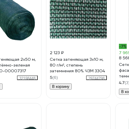
-7%
2 123 ₽
7 96
8 56
теняющая 2x50 м,
Сетка затеняющая 3x10 м,
Сетк
тёмно-зеленая
80 г/м², степень
фаса
00-00007317
затемнения 80% ЧЗМ 3304
темн
5
(6)
32198448
29744798
00-
4.7
(3
у
В корзину
В ко