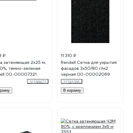
8 ₽
11 310 ₽
а затеняющая 2x25 м,
Rendell Сетка для укрытия
0%, тёмно-зеленая
фасадов 3х50/80 г/м2
ell 00-00007321
черная 00-00002069
32198472
22741095
рзину
В корзину