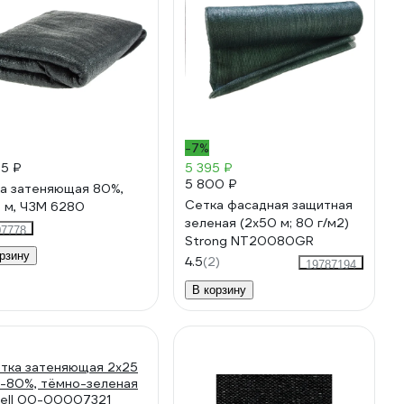
-7%
65 ₽
5 395 ₽
5 800 ₽
а затеняющая 80%,
Сетка фасадная защитная
 м, ЧЗМ 6280
зеленая (2x50 м; 80 г/м2)
07778
Strong NT20080GR
рзину
4.5
(2)
19787194
В корзину