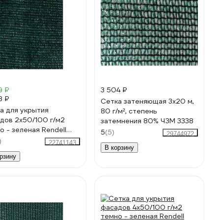
9 ₽
3 504 ₽
8 ₽
Сетка затеняющая 3x20 м,
а для укрытия
80 г/м², степень
дов 2х50/100 г/м2
затемнения 80% ЧЗМ 3338
о - зеленая Rendell
5
(5)
29744972
00001024
)
22741143
В корзину
рзину