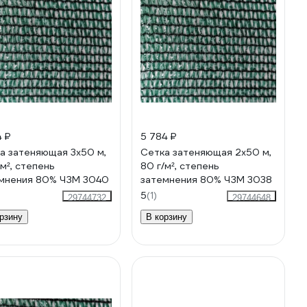
4 ₽
5 784 ₽
а затеняющая 3x50 м,
Сетка затеняющая 2x50 м,
/м², степень
80 г/м², степень
мнения 80% ЧЗМ 3040
затемнения 80% ЧЗМ 3038
5
(1)
29744732
29744648
рзину
В корзину