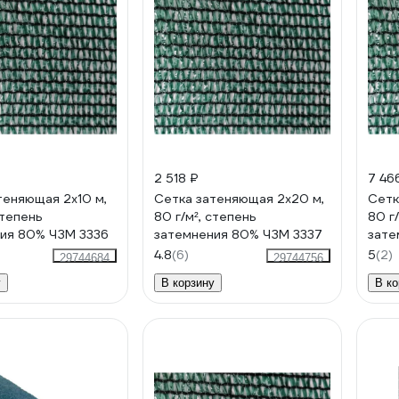
2 518 ₽
7 46
теняющая 2x10 м,
Сетка затеняющая 2x20 м,
Сетк
степень
80 г/м², степень
80 г
ия 80% ЧЗМ 3336
затемнения 80% ЧЗМ 3337
зате
4.8
(6)
5
(2)
29744684
29744756
у
В корзину
В ко