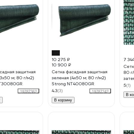
-6%
10 275 ₽
7 34
10 900 ₽
Сетк
садная защитная
Сетка фасадная защитная
80 г
3x50 м; 80 г/м2)
зеленая (4x50 м; 80 г/м2)
зате
NT30080GR
Strong NT40080GR
5
(1)
4.3
(3)
19787362
19787242
В ко
у
В корзину