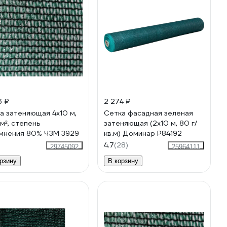
6 ₽
2 274 ₽
а затеняющая 4x10 м,
Сетка фасадная зеленая
/м², степень
затеняющая (2x10 м, 80 г/
мнения 80% ЧЗМ 3929
кв.м) Доминар P84192
4.7
(28)
29745092
25964111
рзину
В корзину