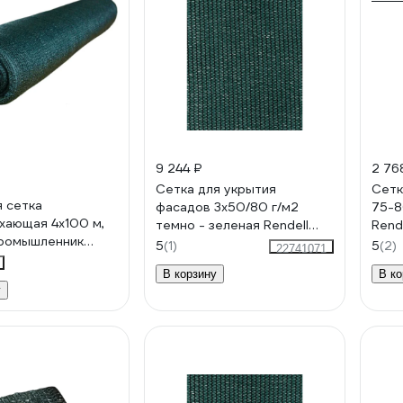
9 244 ₽
2 76
Сетка для укрытия
Сетк
 сетка
фасадов 3х50/80 г/м2
75-8
хающая 4x100 м,
темно - зеленая Rendell
Rend
Промышленник
00-00000712
5
(1)
5
(2)
22741071
В корзину
В ко
у