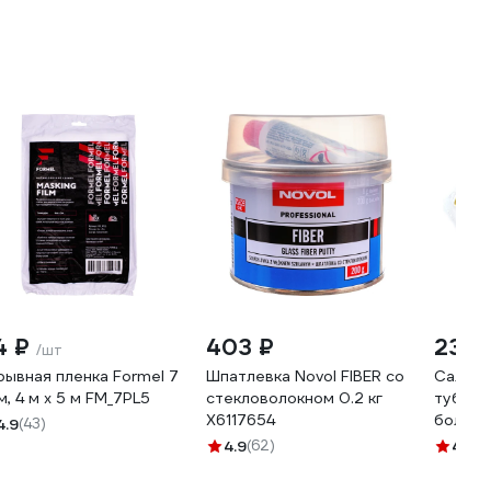
4 ₽
403 ₽
232 
/шт
рывная пленка Formel 7
Шпатлевка Novol FIBER со
Салфет
м, 4 м х 5 м FM_7PL5
стекловолокном 0.2 кг
тубусе
X6117654
больша
4.9
(43)
AV-018
4.9
(62)
4.6
(9