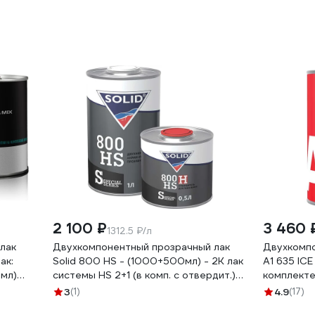
2 100 ₽
3 460 
1312.5 ₽/л
лак
Двухкомпонентный прозрачный лак
Двухкомпо
ак:
Solid 800 HS - (1000+500мл) - 2K лак
A1 635 ICE
 мл)
системы HS 2+1 (в комп. с отвердит.)
комплекте
319.1500
635IC-15
3
(1)
4.9
(17)