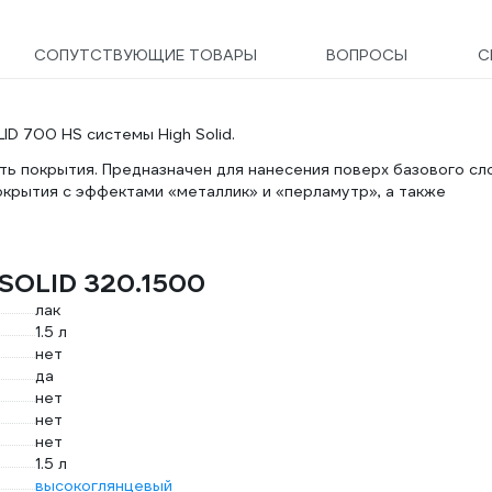
СОПУТСТВУЮЩИЕ ТОВАРЫ
ВОПРОСЫ
С
D 700 HS системы High Solid.
ь покрытия. Предназначен для нанесения поверх базового сл
крытия с эффектами «металлик» и «перламутр», а также
 SOLID 320.1500
лак
1.5 л
нет
да
нет
нет
нет
1.5 л
высокоглянцевый