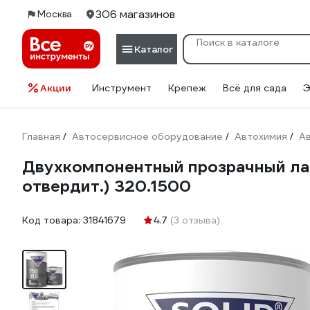
306 магазинов
Москва
Каталог
Акции
Инструмент
Крепеж
Всё для сада
Э
Главная
Автосервисное оборудование
Автохимия
А
/
/
/
Двухкомпонентный прозрачный лак 
отвердит.) 320.1500
Код товара:
31841679
4.7
(3 отзыва)