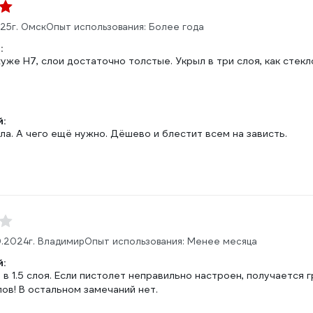
025
г. Омск
Опыт использования: Более года
:
уже Н7, слои достаточно толстые. Укрыл в три слоя, как стекл
:
ла. А чего ещё нужно. Дёшево и блестит всем на зависть.
0.2024
г. Владимир
Опыт использования: Менее месяца
:
 в 1.5 слоя. Если пистолет неправильно настроен, получается 
ов! В остальном замечаний нет.