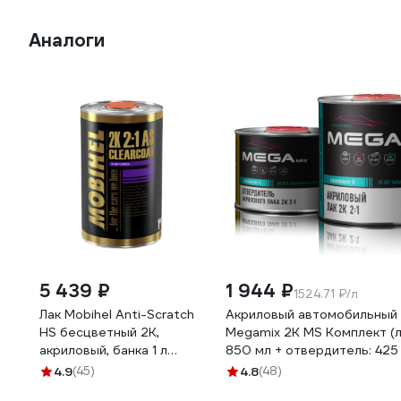
Аналоги
5 439 ₽
1 944 ₽
1524.71 ₽/л
Лак Mobihel Anti-Scratch
Акриловый автомобильный 
HS бесцветный 2К,
Megamix 2К MS Комплект (л
акриловый, банка 1 л
850 мл + отвердитель: 425
47155202
4673755229314
4.9
(45)
4.8
(48)