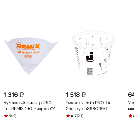
1 316 ₽
1 518 ₽
6
Бумажный фильтр 250
Емкость Jeta PRO 1,4 л
Ук
шт. REMIX 190 микрон Ф1
25шт/уп 5868069/1
мк
5
(8)
4.7
(31)