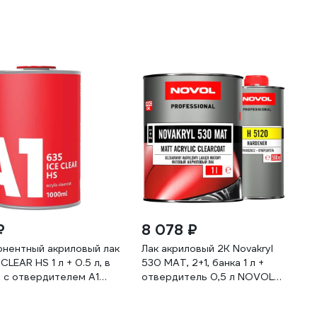
₽
8 078 ₽
нентный акриловый лак
Лак акриловый 2К Novakryl
 CLEAR HS 1 л + 0.5 л, в
530 MAT, 2+1, банка 1 л +
 с отвердителем A1
отвердитель 0,5 л NOVOL
00
38335-35631