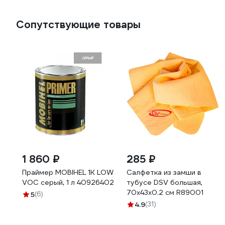
Сопутствующие товары
1 860 ₽
285 ₽
Праймер MOBIHEL 1K LOW
Салфетка из замши в
VOC серый, 1 л 40926402
тубусе DSV большая,
70х43х0.2 см R89001
5
(6)
4.9
(31)