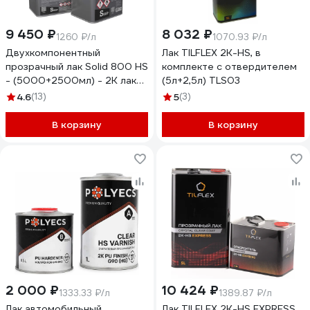
9 450 ₽
8 032 ₽
1260 ₽/л
1070.93 ₽/л
Двухкомпонентный
Лак TILFLEX 2K-HS, в
прозрачный лак Solid 800 HS
комплекте с отвердителем
- (5000+2500мл) - 2K лак
(5л+2,5л) TLS03
системы HS 2+1 (в комп. с
4.6
(13)
5
(3)
отвердит.) 319.7500
В корзину
В корзину
2 000 ₽
10 424 ₽
1333.33 ₽/л
1389.87 ₽/л
Лак автомобильный
Лак TILFLEX 2K-HS EXPRESS,