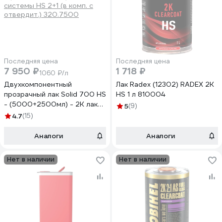
Последняя цена
Последняя цена
7 950 ₽
1 718 ₽
1060 ₽/л
Двухкомпонентный
Лак Radex (12302) RADEX 2K
прозрачный лак Solid 700 HS
HS 1 л 810004
- (5000+2500мл) - 2K лак
5
(9)
системы HS 2+1 (в комп. с
4.7
(15)
отвердит.) 320.7500
Аналоги
Аналоги
Нет в наличии
Нет в наличии