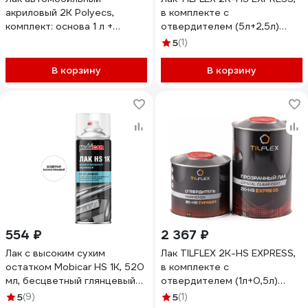
акриловый 2К Polyecs,
в комплекте с
комплект: основа 1 л +
отвердителем (5л+2,5л)
отвердитель 0,5 л PU G90
TLS24
5
(1)
HG
В корзину
В корзину
554 ₽
2 367 ₽
Лак с высоким сухим
Лак TILFLEX 2K-HS EXPRESS,
остатком Mobicar HS 1К, 520
в комплекте с
мл, бесцветный глянцевый
отвердителем (1л+0,5л)
0564-00 MC
TLS25
5
(9)
5
(1)