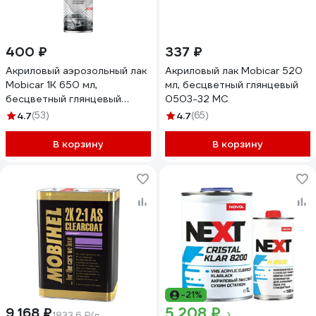
400 ₽
337 ₽
Акриловый аэрозольный лак
Акриловый лак Mobicar 520
Mobicar 1К 650 мл,
мл, бесцветный глянцевый
бесцветный глянцевый
0503-32 MC
0503-30 MC
4.7
(53)
4.7
(65)
В корзину
В корзину
-21%
5 208 ₽
9 168 ₽
1833.6 ₽/л