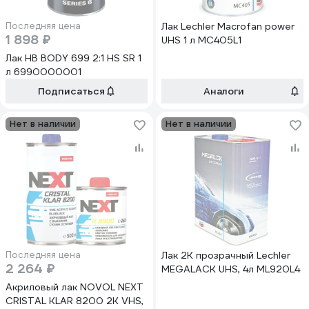
Последняя цена
Лак Lechler Macrofan power
1 898 ₽
UHS 1 л MC405L1
Лак HB BODY 699 2:1 HS SR 1
л 6990000001
Подписаться
Аналоги
Нет в наличии
Нет в наличии
Последняя цена
Лак 2К прозрачный Lechler
2 264 ₽
MEGALACK UHS, 4л ML920L4
Акриловый лак NOVOL NEXT
CRISTAL KLAR 8200 2К VHS,