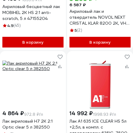
6 587 ₽
Акриловый бесцветный лак
Акриловый лак и
MOBIHEL 2К HS 2:1 anti-
отвердитель NOVOL NEXT
scratch, 5 л 47155204
CRISTAL KLAR 8200 2К, VHS,
4.9
(45)
2+1, эффект
5
(2)
самозатягивания, 1 л 90885-
90902
В корзину
В корзину
4 864 ₽
14 992 ₽
972.8 ₽/л
1998.93 ₽/л
Лак акриловый H7 2K 2:1
Лак A1 635 ICE CLEAR HS 5л
Optic clear 5 л 382550
+2,5л, в компл. с