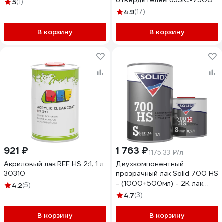
отвердителем 635IC-7500
5
(1)
4.9
(17)
В корзину
В корзину
921 ₽
1 763 ₽
1175.33 ₽/л
Акриловый лак REF HS 2:1, 1 л
Двухкомпонентный
30310
прозрачный лак Solid 700 HS
- (1000+500мл) - 2K лак
4.2
(5)
системы HS 2+1 (в комп. с
4.7
(3)
отвердит.) 320.1500
В корзину
В корзину