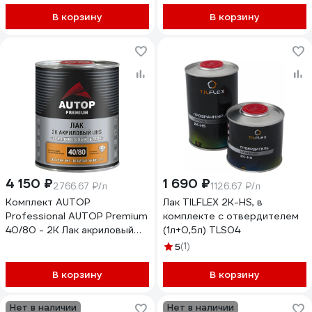
В корзину
В корзину
4 150 ₽
1 690 ₽
2766.67 ₽/л
1126.67 ₽/л
Комплект AUTOP
Лак TILFLEX 2K-HS, в
Professional AUTOP Premium
комплекте с отвердителем
40/80 - 2K Лак акриловый
(1л+0,5л) TLS04
UHS Бриллиантовый, банка,
5
(1)
1,0л+0,5л ATP-CR40/80-1-C
В корзину
В корзину
Нет в наличии
Нет в наличии