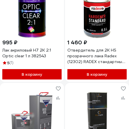
995 ₽
1 460 ₽
Лак акриловый H7 2K 2:1
Отвердитель для 2K HS
Optic clear 1 л 382543
прозрачного лака Radex
(12302) RADEX стандартный,
5
(1)
0.5 л 810170
В корзину
В корзину