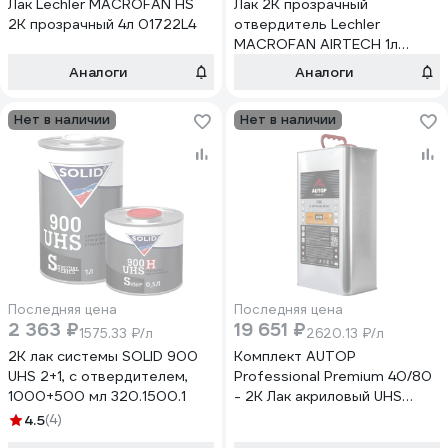
Лак Lechler MACROFAN HS
Лак 2К прозрачный
2К прозрачный 4л 01722L4
отвердитель Lechler
MACROFAN AIRTECH 1л
MA380
Аналоги
Аналоги
Нет в наличии
Нет в наличии
Последняя цена
Последняя цена
2 363 ₽
19 651 ₽
1575.33 ₽/л
2620.13 ₽/л
2K лак системы SOLID 900
Комплект AUTOP
UHS 2+1, с отвердителем,
Professional Premium 40/80
1000+500 мл 320.1500.1
- 2K Лак акриловый UHS
Бриллиантовый
4.5
(4)
блеск+отвердитель (банка)