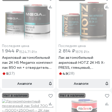
Последняя цена
Последняя цена
1 944 ₽
2 814 ₽
1524.71 ₽/л
1876 ₽/л
Акриловый автомобильный
Лак автомобильный
лак 2К HS Megamix комплект
акриловый HOTZ 2К HS X-
лак 850 мл + отвердитель
PRESS, глянцевый,
425 мл 4673755229321
премиальный,
5
(27)
4.9
(28)
двухкомпонентный Комплект
(лак: 1 л + отвердитель: 0,5
Аналоги
Аналоги
л) 4673755225491
Нет в наличии
Нет в наличии