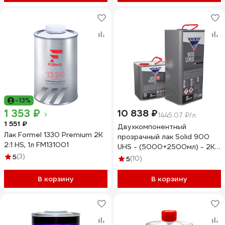
-13%
1 353 ₽
10 838 ₽
1445.07 ₽/л
1 551 ₽
Двухкомпонентный
Лак Formel 1330 Premium 2K
прозрачный лак Solid 900
2:1 HS, 1л FM131001
UHS - (5000+2500мл) - 2K
5
(3)
лак системы UHS 2+1 (в комп.
5
(10)
с отвердит.) 320.7500.1
В корзину
В корзину