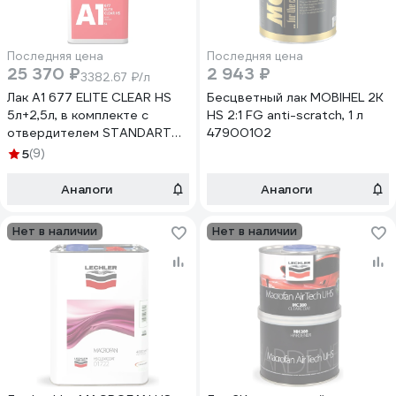
Последняя цена
Последняя цена
25 370 ₽
2 943 ₽
3382.67 ₽/л
Лак A1 677 ELITE CLEAR HS
Бесцветный лак MOBIHEL 2К
5л+2,5л, в комплекте с
HS 2:1 FG anti-scratch, 1 л
отвердителем STANDART
47900102
677EC-7500S
5
(9)
Аналоги
Аналоги
Нет в наличии
Нет в наличии