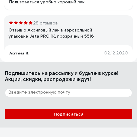
Пользоваться удобно хороший лак
28 отзывов
Отзыв о Акриловый лак в аэрозольной
упаковке Jeta PRO 1К, прозрачный 5516
Артем В.
02.12.2020
Достоинства: За эти деньги нормальный лак, ложится
ровно, без подтеков, растекаемость нормуль.
Подпишитесь
на рассылку
и будьте в курсе!
Подходит для небольшого локального ремонта.
Акции, скидки, распродажи ждут!
Использовал при ремонте арки кузова.
7 отзывов
Отзыв о Аэрозольный автолак
бензостойкий Mobicar 1K, 520 мл,
Подписаться
бесцветный глянцевый 0503-33 MC
Евгений
09.09.2024
ложится хорошо на эмаль других брендов,