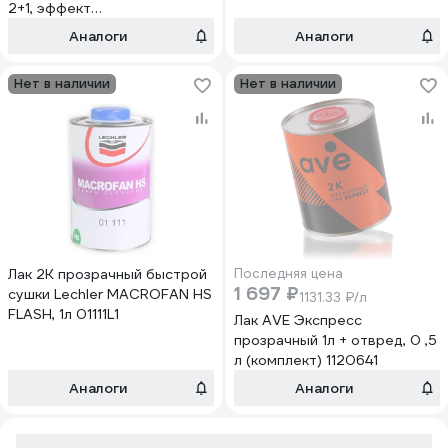
2+1, эффект
самозатягивания, 0.5 л, с
Аналоги
Аналоги
отвердителем 90884-90901
Нет в наличии
Нет в наличии
Лак 2К прозрачный быстрой
Последняя цена
1 697 ₽
сушки Lechler MACROFAN HS
1131.33 ₽/л
FLASH, 1л 01111L1
Лак AVE Экспресс
прозрачный 1л + отвред, 0 ,5
л (комплект) 1120641
Аналоги
Аналоги