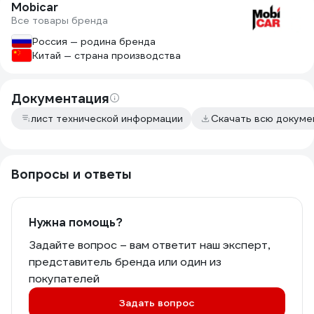
Mobicar
направленным распылителем, на
Все товары бренда
баллоне про это вроде ничего не
сказано. При повороте вставки можно
Россия — родина бренда
корректировать направление
Китай — страна производства
распыления лака. Лак лучше наносить
на отполированную поверхность.
Результатом доволен.
Документация
лист технической информации
Скачать всю докум
Вопросы и ответы
Нужна помощь?
Задайте вопрос – вам ответит наш эксперт,
представитель бренда или один из
покупателей
Задать вопрос