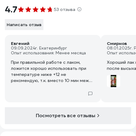
4.7
53 отзыва
Написать отзыв
Евгений
Смирнов
09.09.2024
г. Екатеринбург
08.01.2025
г.
Опыт использования: Менее месяца
Опыт использ
При правильной работе с лаком,
Хороший лак 
ложится хорошо использовать при
после высыха
температуре ниже +12 не
рекомендую, т.к. вместо 10 мин между
слоями приходится выдерживать по
30-40 мин. Результат порадовал
гидрофобным эффектом после
высыхания, хоть и не очень
выраженным. Цена завышена, на
Посмотреть все отзывы
рынке можно найти по цене на 15-30%
дешевле. Если верить упаковке
произведён в Китае. Не сразу понял,
что красная вставка является