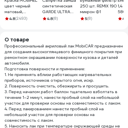
Краска MOBIHEL
Салфетка замша
Бумажный фильтр
Емко
цвет черный
синтетическая
250 шт. REMIX 190
1,4 л
матовый,
GARDE ULTRA
микрон Ф1
5868
аэрозоль, 520 мл
CHAMOIS 66x43см
4.8
(2493)
4.8
(8)
5
(8)
4.
41974402А
в тубе UC6643
О товаре
Профессиональный акриловый лак MobiCAR предназначен
для создания высокоглянцевого финишного покрытия при
ремонтном окрашивании поверхности кузова и деталей
автомобиля.
Подготовка поверхности и применение:
1. Не применять вблизи работающих нагревательных
приборов, источников открытого огня, искр.
2. Поверхность очистить, обезжирить и просушить.
3. Перед началом работ баллон тщательно взболтать в
течение 1–2 минут, нанести пробный слой на небольшой
участок для проверки основы на совместимость с лаком.
4. Перед лакированием нанести пробный слой на
небольшой участок для проверки основы на
совместимость с лаком.
5. Наносить лак при температуре окружающей среды не