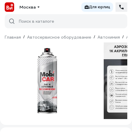
Москва
Для юрлиц
Поиск в каталоге
Главная
/
Автосервисное оборудование
/
Автохимия
/
Ав