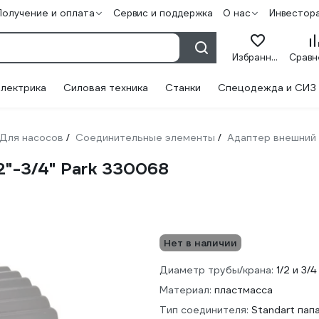
Получение и оплата
Сервис и поддержка
О нас
Инвестор
Избранное
лектрика
Силовая техника
Станки
Спецодежда и СИЗ
Для насосов
Соединительные элементы
Адаптер внешний
/
/
2"-3/4" Park 330068
Нет в наличии
Диаметр трубы/крана:
1/2 и 3/
Материал:
пластмасса
Тип соединителя:
Standart пап