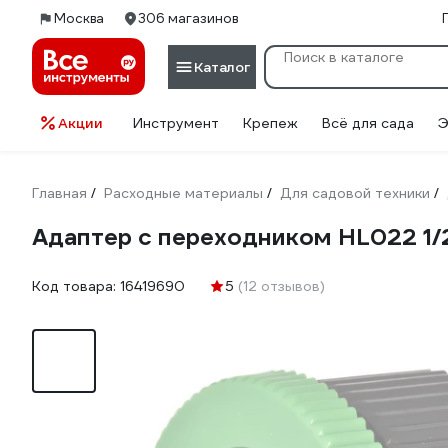
Москва
306 магазинов
Каталог
Акции
Инструмент
Крепеж
Всё для сада
Э
Главная
Расходные материалы
Для садовой техники
/
/
/
Адаптер с переходником HL022 1/
Код товара:
16419690
5
(12 отзывов)