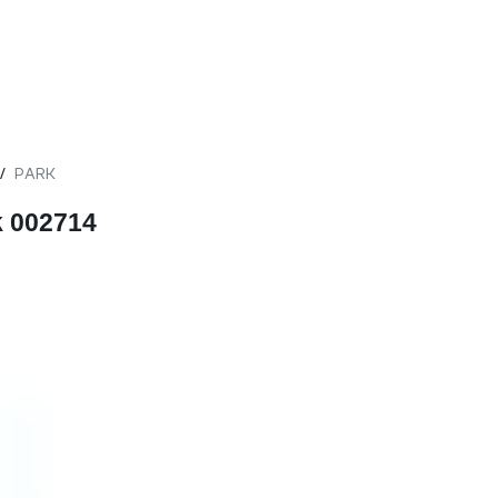
PARK
/
k 002714