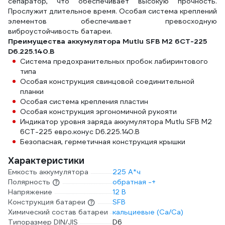
сепаратор, что обеспечивает высокую прочность.
Прослужит длительное время. Особая система креплений
элементов обеспечивает превосходную
виброустойчивость батареи.
Преимущества аккумулятора Mutlu SFB M2 6СТ-225
D6.225.140.B
Система предохранительных пробок лабиринтового
типа
Особая конструкция свинцовой соединительной
планки
Особая система крепления пластин
Особая конструкция эргономичной рукояти
Индикатор уровня заряда аккумулятора Mutlu SFB M2
6СТ-225 евро.конус D6.225.140.B
Безопасная, герметичная конструкция крышки
Характеристики
Емкость аккумулятора
225 А*ч
Полярность
обратная -+
Напряжение
12 В
Конструкция батареи
SFB
Химический состав батареи
кальциевые (Ca/Ca)
Типоразмер DIN/JIS
D6