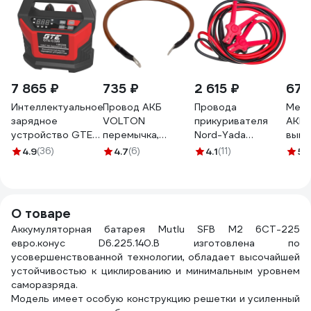
7 865 ₽
735 ₽
2 615 ₽
678
Интеллектуальное
Провод АКБ
Провода
Медн
зарядное
VOLTON
прикуривателя
АКБ 
устройство GTE
перемычка,
Nord-Yada
выкл
(12 В, 2/4/6/8/10/15
наконечник-
многожильный
масс
4.9
(36)
4.7
(6)
4.1
(11)
5
(
А, -C320) 875291
наконечник П-4
провод ССА
500 мм, S=35 мм
1000А (5м) в
VLTП450035
сумке 904027
О товаре
Аккумуляторная батарея Mutlu SFB M2 6СТ-225
евро.конус D6.225.140.B изготовлена по
усовершенствованной технологии, обладает высочайшей
устойчивостью к циклированию и минимальным уровнем
саморазряда.
Модель имеет особую конструкцию решетки и усиленный