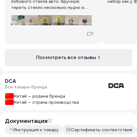
лобового стекла авто. Вручную
набор как у 
тереть стекло несколько нудно и
муторно, а машинкой зщначительно
веселее да и быстрее. Разве докупил
фетровую насадку.
Еще понравилась насадка для
1
абразивных кругов с креплением
Roloc. Ранее, я такую покупал на
болгарку, но там это несколько не
удобно. А на такой машинке будет в
Посмотреть все отзывы
самый раз.
Сама машинка весьма эргономична.
Хорошая сумка для хранения и
DCA
переноски.
Все товары бренда
Китай — родина бренда
Китай — страна производства
Документация
Инструкция к товару
Сертификаты соответствия