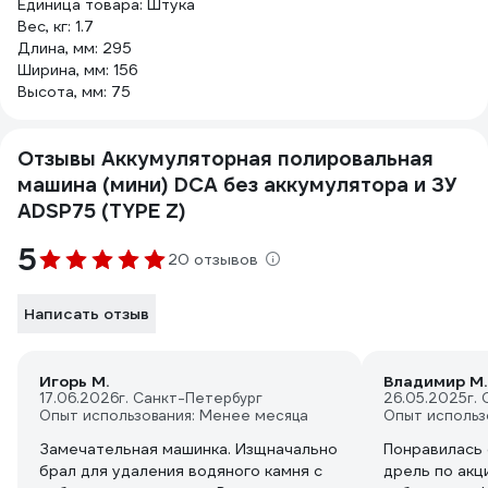
Единица товара: Штука
Вес, кг: 1.7
Длина, мм: 295
Ширина, мм: 156
Высота, мм: 75
Отзывы Аккумуляторная полировальная
машина (мини) DCA без аккумулятора и ЗУ
ADSP75 (TYPE Z)
5
20 отзывов
Написать отзыв
Игорь М.
Владимир М.
17.06.2026
г. Санкт-Петербург
26.05.2025
г.
Опыт использования: Менее месяца
Опыт использ
Замечательная машинка. Изщначально
Понравилась 
брал для удаления водяного камня с
дрель по акц