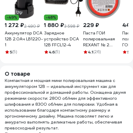
-49%
-48%
1 272 ₽
1 880 ₽
229 ₽
440
2 490 ₽
3 598 ₽
Аккумулятор DCA
Зарядное
Паста ГОИ
Паст
12В 2.0Ач LB1220-
устройство DCA
полировальная
поли
1
12В FFCL12-4
REXANT № 2
ГОИ 
баночка 100 г 09-
ООО 
5
(5)
4.6
(5)
4.1
(26)
5
(1
3791
Дзер
460
О товаре
Компактная и мощная мини полировальная машина с
аккумулятором 12В — идеальный инструмент как для
профессиональной и домашней работы. Оснащена двумя
режимами скорости: 2800 об/мин для эффективного
шлифования и 8300 об/мин для полировки. Удобная в
использовании благодаря компактному размеру и
эргономичному дизайну. Машина позволяет легко и
аккуратно выполнять деликатные работы, обеспечивая
превосходный результат.