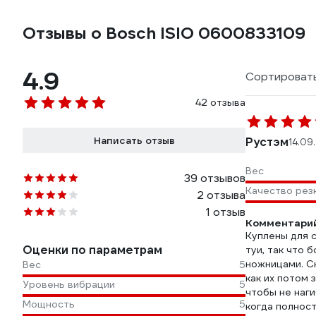
Отзывы о Bosch ISIO 0600833109
4.9
Сортировать
42 отзыва
Написать отзыв
Рустэм
14.09
Вес
39 отзывов
Качество рез
2 отзыва
1 отзыв
Комментарий
Куплены для с
Оценки по параметрам
туи, так что
ножницами. С
Вес
5
как их потом 
Уровень вибрации
5
чтобы не наги
Мощность
5
когда полност