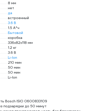
8 мм
нет
да
встроенный
3.6 В
1.5 А*ч
Бытовой
коробка
336x82x118 мм
1.2 кг
3.6 В
Li-lon
210 мин
50 мин
50 мин
Li-lon
сть Bosch ISIO 0600833109
з подзарядки до 50 минут