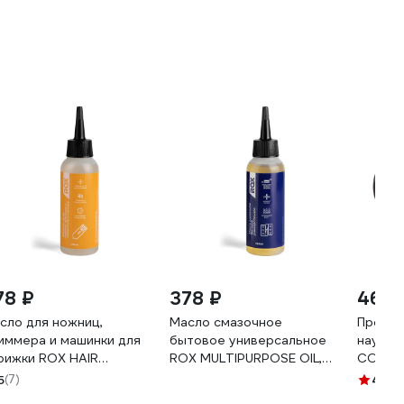
78 ₽
378 ₽
460 
сло для ножниц,
Масло смазочное
Проти
иммера и машинки для
бытовое универсальное
наушн
рижки ROX HAIR
ROX MULTIPURPOSE OIL,
СОМЗ-
IPPER BLADE OIL, 100
100 мл R753
5
(7)
4.8
(9
 R752