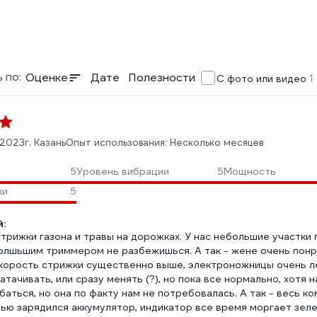
 по:
Оценке
Дате
Полезности
1
С фото или видео
.2023
г. Казань
Опыт использования: Несколько месяцев
5
Уровень вибрации
5
Мощность
ки
5
:
трижки газона и травы на дорожках. У нас небольшие участки
 болшьшим триммером не разбежишься. А так - жене очень пон
корость стрижки существенно выше, электроножницы очень лег
затачивать, или сразу менять (?), но пока все нормально, хотя 
баться, но она по факту нам не потребовалась. А так - весь 
ью зарядился аккумулятор, индикатор все время моргает зелен