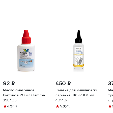
92 ₽
450 ₽
3
Масло смазочное
Смазка для машинки по
Ма
бытовое 20 мл Gamma
стрижке LIKSIR 100мл
тр
398405
401404
ст
CL
4.3
(9)
4.8
(21)
мл