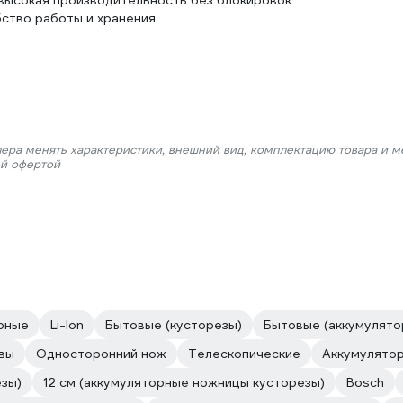
высокая производительность без блокировок
бство работы и хранения
лера менять характеристики, внешний вид, комплектацию товара и м
ой офертой
рные
Li-lon
Бытовые (кусторезы)
Бытовые (аккумулято
вы
Односторонний нож
Телескопические
Аккумулято
езы)
12 см (аккумуляторные ножницы кусторезы)
Bosch