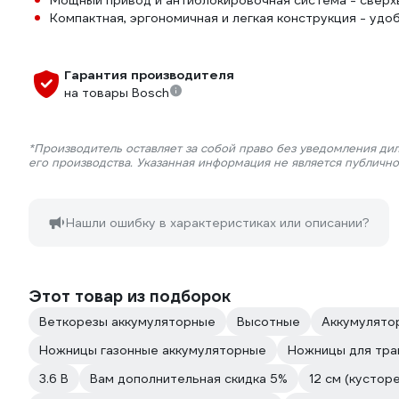
Мощный привод и антиблокировочная система - сверх
Компактная, эргономичная и легкая конструкция - удо
Гарантия производителя
на товары Bosch
*Производитель оставляет за собой право без уведомления ди
его производства. Указанная информация не является публичн
Нашли ошибку в характеристиках или описании?
Этот товар из подборок
Веткорезы аккумуляторные
Высотные
Аккумулято
Ножницы газонные аккумуляторные
Ножницы для тра
3.6 В
Вам дополнительная скидка 5%
12 см (кустор