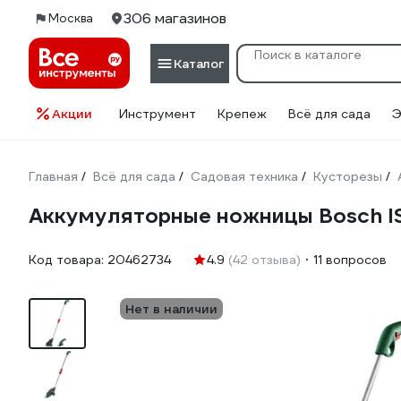
306 магазинов
Москва
Каталог
Акции
Инструмент
Крепеж
Всё для сада
Э
Главная
Всё для сада
Садовая техника
Кусторезы
/
/
/
/
Аккумуляторные ножницы Bosch I
Код товара:
20462734
4.9
(42 отзыва)
11 вопросов
Нет в наличии