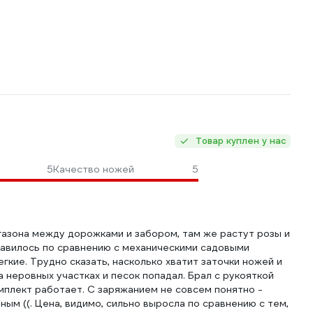
Товар куплен у нас
5
Качество ножей
5
 газона между дорожками и забором, там же растут розы и
равилось по сравнению с механическими садовыми
кие. Трудно сказать, насколько хватит заточки ножей и
на неровных участках и песок попадал. Брал с рукояткой
комплект работает. С заряжанием не совсем понятно -
ым ((. Цена, видимо, сильно выросла по сравнению с тем,