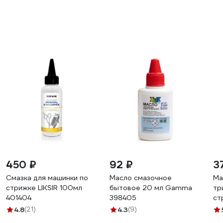
450 ₽
92 ₽
3
Смазка для машинки по
Масло смазочное
Ма
стрижке LIKSIR 100мл
бытовое 20 мл Gamma
тр
401404
398405
ст
CL
4.8
(21)
4.3
(9)
мл