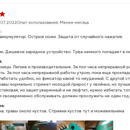
.07.2022
Опыт использования: Менее месяца
:
 аккумулятор. Острые ножи. Защита от случайного нажатия.
ик. Дешевое зарядное устройство. Трва немного попадает в ме
:
ницы. Легкие и производительные. За пол часа непрерывной р
ть. За пол часа непрерывной работы утром, пока еще прохлад
Работать удобно, но фиксатор какой то неудачный. С другой 
равы нормально стрижет молодой прирост у хвойных, но лучш
тиковая, но зацеп уверенный и не люфтит, нужно избегать тол
и своевременно обслуживать должен прослужить не один год.
ля:
а, травы около кустов. Стрижки кустов тут и можевельника