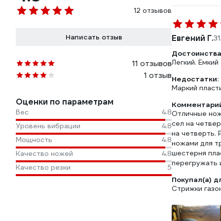
12 отзывов
Написать отзыв
Евгений Г.
31
Достоинства
Легкий. Емкий
11 отзывов
1 отзыв
Недостатки:
Маркий пласт
Оценки по параметрам
Комментарий
Вес
4.8
Отличные нож
сел на четвер
Уровень вибрации
4.8
на четверть. 
Мощность
4.8
ножами для т
шестерня плас
Качество ножей
4.8
перегружать 
Качество резки
5
Покупал(а) д
Стрижки газон