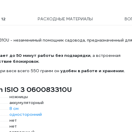
Ы
12
РАСХОДНЫЕ МАТЕРИАЛЫ
ВО
310U - незаменимый помощник садовода, предназначенный дл
ает до 50 минут работы без подзарядки
, а встроенная
ствие блокировок
.
ри весе всего 550 грамм он
удобен в работе и хранении.
h ISIO 3 060083310U
ножницы
аккумуляторный
8 см
односторонний
нет
нет