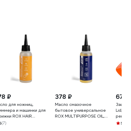
78 ₽
378 ₽
675 
сло для ножниц,
Масло смазочное
Защитн
иммера и машинки для
бытовое универсальное
Lid, хр
рижки ROX HAIR
ROX MULTIPURPOSE OIL,
регули
IPPER BLADE OIL, 100
100 мл R753
GHL-21
5
(7)
5
(37)
 R752