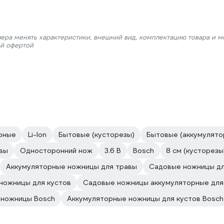
лера менять характеристики, внешний вид, комплектацию товара и м
ой офертой
рные
Li-lon
Бытовые (кусторезы)
Бытовые (аккумулято
вы
Односторонний нож
3.6 В
Bosch
8 см (кусторезы
Аккумуляторные ножницы для травы
Садовые ножницы дл
ножницы для кустов
Садовые ножницы аккумуляторные для
 ножницы Bosch
Аккумуляторные ножницы для кустов Bosch