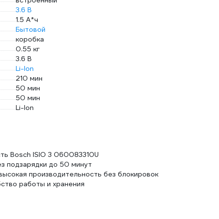
встроенный
3.6 В
1.5 А*ч
Бытовой
коробка
0.55 кг
3.6 В
Li-lon
210 мин
50 мин
50 мин
Li-lon
сть Bosch ISIO 3 060083310U
з подзарядки до 50 минут
высокая производительность без блокировок
бство работы и хранения