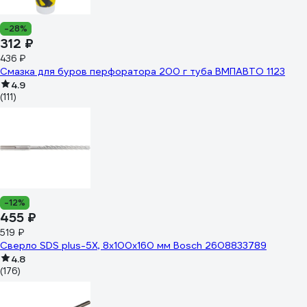
-28%
312 ₽
436 ₽
Смазка для буров перфоратора 200 г туба ВМПАВТО 1123
4.9
(111)
-12%
455 ₽
519 ₽
Сверло SDS plus-5X, 8x100x160 мм Bosch 2608833789
4.8
(176)