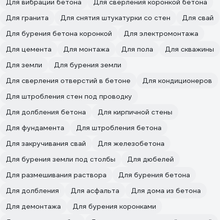
Для вибрации бетона
Для сверления коронкой бетона
Для гранита
Для снятия штукатурки со стен
Для свай
Для бурения бетона коронкой
Для электромонтажа
Для цемента
Для монтажа
Для пола
Для скважины
Для земли
Для бурения земли
Для сверления отверстий в бетоне
Для кондиционеров
Для штробления стен под проводку
Для долбления бетона
Для кирпичной стены
Для фундамента
Для штробления бетона
Для закручивания свай
Для железобетона
Для бурения земли под столбы
Для дюбелей
Для размешивания раствора
Для бурения бетона
Для долбления
Для асфальта
Для дома из бетона
Для демонтажа
Для бурения коронками