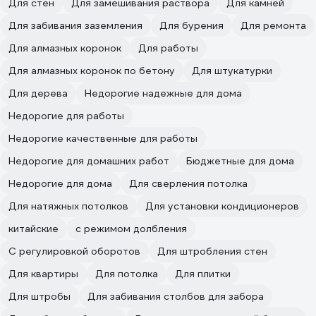
Для стен
Для замешивания раствора
Для камней
Для забивания заземления
Для бурения
Для ремонта
Для алмазных коронок
Для работы
Для алмазных коронок по бетону
Для штукатурки
Для дерева
Недорогие надежные для дома
Недорогие для работы
Недорогие качественные для работы
Недорогие для домашних работ
Бюджетные для дома
Недорогие для дома
Для сверления потолка
Для натяжных потолков
Для установки кондиционеров
китайские
с режимом долбления
С регулировкой оборотов
Для штробления стен
Для квартиры
Для потолка
Для плитки
Для штробы
Для забивания столбов для забора