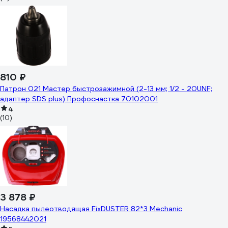
810 ₽
Патрон 021 Мастер быстрозажимной (2-13 мм; 1/2 - 20UNF;
адаптер SDS plus) Профоснастка 70102001
4
(10)
3 878 ₽
Насадка пылеотводящая FixDUSTER 82*3 Mechanic
19568442021