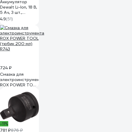
Аккумулятор
Dewalt Li-Ion, 18 В,
5 Ач, 3 шт.,
DCB184P3
4.9
(51)
DCB184P3-XJ
724 ₽
Смазка для
электроинструмента
ROX POWER TOOL
(тюбик 200 мл)
R743
-11%
781 ₽
876 ₽