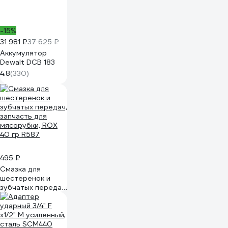
-15%
31 981 ₽
37 625 ₽
Аккумулятор
Dewalt DCB 183
4.8
(330)
495 ₽
Смазка для
шестеренок и
зубчатых передач,
запчасть для
мясорубки, ROX
40 гр R587