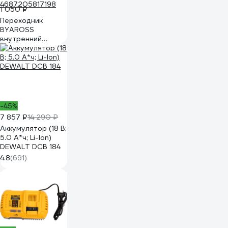
1 050 ₽
Переходник
BYAROSS
внутренний
квадрат F3/4
дюйма, наружный
квадрат М1/2
дюйма
4687205817198
-45%
7 857 ₽
14 290 ₽
Аккумулятор (18 В;
5.0 А*ч; Li-Ion)
DEWALT DCB 184
4.8
(691)