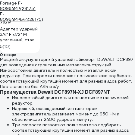
716 ₽
Адаптер ударный
3/4" F х1/2" M
усиленный, сталь
SCM440 Forsage
5
(10)
F-
О товаре
80964MP(28175)
Мощный аккумуляторный ударный гайковерт DeWALT DCF897
F-
для возведения строительных металлоконструкций.
80964MPB44(28175)
Износостойкий двигатель и полностью металлический
редуктор. Три скорости позволяют пользователю подбирать
соответствующий крутящий момент для разных видов работ.
Поставляется без АКБ и з/у
Преимущества Dewalt DCF897N-XJ DCF897NT
Износостойкий двигатель и полностью металлический
редуктор.
Надежный, охлаждаемый вентилятором
электродвигатель развивает момент до 950 Нм и
обеспечивает 2400 ударов в минуту.
Три скорости позволяют пользователю подбирать
соответствующий крутящий момент для разных видов