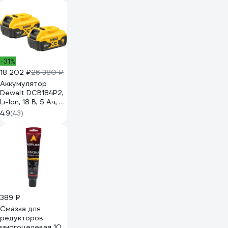
-31%
18 202 ₽
26 380 ₽
Аккумулятор
Dewalt DCB184P2,
Li-Ion, 18 В, 5 Ач, 2
шт. DCB184P2-XJ
4.9
(43)
389 ₽
Смазка для
редукторов
многоцелевая 100