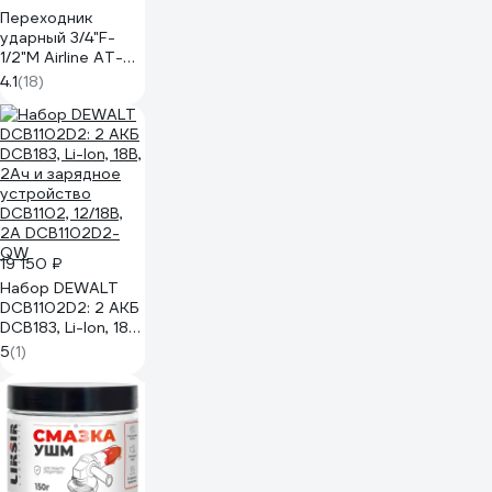
Переходник
ударный 3/4"F-
1/2"M Airline AT-
IS34-48
4.1
(18)
19 150 ₽
Набор DEWALT
DCB1102D2: 2 АКБ
DCB183, Li-Ion, 18В,
2Ач и зарядное
5
(1)
устройство
DCB1102, 12/18В,
2A DCB1102D2-
QW