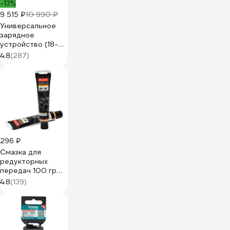
-13%
9 515 ₽
10 990 ₽
Универсальное
зарядное
устройство (18-54
В) DEWALT DCB118
4.8
(287)
296 ₽
Смазка для
редукторных
передач 100 гр
REZOIL
4.8
(139)
03.008.00013