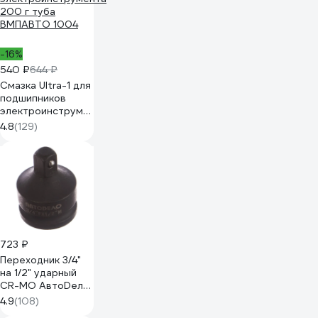
-16%
540 ₽
644 ₽
Смазка Ultra-1 для
подшипников
электроинструмента
200 г туба
4.8
(129)
ВМПАВТО 1004
723 ₽
Переходник 3/4"
на 1/2" ударный
CR-MO АвтоDело
40172 15973
4.9
(108)