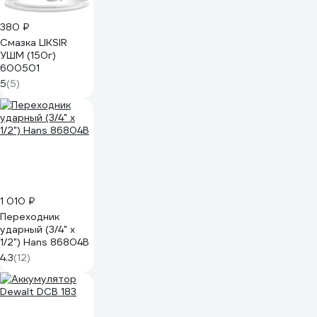
380 ₽
Смазка LIKSIR
УШМ (150г)
600501
5
(5)
1 010 ₽
Переходник
ударный (3/4" х
1/2") Hans 86804B
4.3
(12)