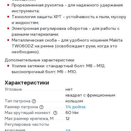
Прорезиненная рукоятка - для надежного удержания
инструмента;
Технология защиты XPT - устойчивость к пыли, мусору
и жидкостям;
Электронная регулировка оборотов - для работы с
разными материалами;
Металлическая скоба - для удобного ношения Makita
TW060DZ на ремне (освобождает руки, когда это
необходимо).
Дополнительные характеристики
Усилие затяжки: стандартный болт: М8 - М12,
высокопрочный болт: М6 - М10.
Характеристики
Угловые
нет
квадрат с фрикционным
Тип патрона
кольцом
Размер патрона
1/4 дюйма
Max крутящий момент
60 Нм
Max размер крепежа, М
12
Регулировка частоты
вращения
да