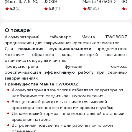
(8 шт.; 6, 7, 8, 10, 11,
J2039
Makita 197406-2
600
12, 13 мм; 1/4”;
4.3
(6)
4.8
(11)
5
(195)
5
(
адаптер) Makita E-
12289
О товаре
Аккумуляторный гайковерт Makita TW060DZ
предназначен для закручивания крепежных элементов.
Для
повышения функциональности
предусмотрен
механизм обратного хода, который позволяет
отвинчивать шурупы и винты.
Предусмотрена функция тормоза,
обеспечивающая
эффективную работу
при серийных
заворачиваниях.
Преимущества Makita TW060DZ
Аккумуляторная технология избавляет оператора от
необходимости следить за шнуром питания;
Бесщеточный двигатель отличается высокой
производительностью и долгим сроком службы;
Динамический тормоз - для моментальной остановки
вращения патрона;
Встроенная подсветка - для работы при плохом
освещении;