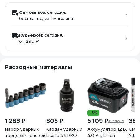
Самовывоз:
сегодня,
бесплатно
, из 1 магазина
Курьером:
сегодня,
от 290 ₽
Расходные материалы
-5%
1 286 ₽
805 ₽
5 109 ₽
380
5 378 ₽
Набор ударных
Кардан ударный
Аккумулятор 12 В,
Смаз
торцовых головок
Licota 1/4 PRO-
4.0 Ач, Li-Ion
УШМ 