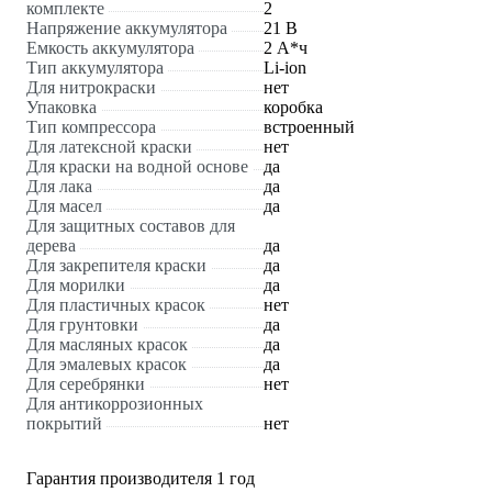
комплекте
2
Напряжение аккумулятора
21 В
Емкость аккумулятора
2 А*ч
Тип аккумулятора
Li-ion
Для нитрокраски
нет
Упаковка
коробка
Тип компрессора
встроенный
Для латексной краски
нет
Для краски на водной основе
да
Для лака
да
Для масел
да
Для защитных составов для
дерева
да
Для закрепителя краски
да
Для морилки
да
Для пластичных красок
нет
Для грунтовки
да
Для масляных красок
да
Для эмалевых красок
да
Для серебрянки
нет
Для антикоррозионных
покрытий
нет
Гарантия производителя 1 год