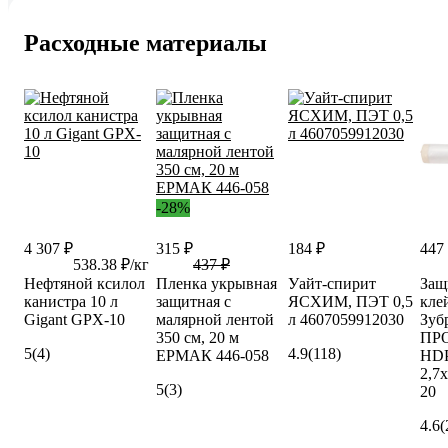
Расходные материалы
-28%
4 307 ₽
315 ₽
184 ₽
447
538.38 ₽/кг
437 ₽
Нефтяной ксилол
Пленка укрывная
Уайт-спирит
Защ
канистра 10 л
защитная с
ЯСХИМ, ПЭТ 0,5
кле
Gigant GPX-10
малярной лентой
л 4607059912030
Зуб
350 см, 20 м
ПР
5
(4)
4.9
(118)
ЕРМАК 446-058
HDP
2,7
5
(3)
20
4.6
(