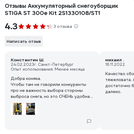
Отзывы Аккумуляторный снегоуборщик
STIGA ST 300e Kit 2S1330108/ST1
4.3
3 отзыва
Написать отзыв
Константин Ш.
михаил .
24.02.2023
г. Санкт-Петербург
16.11.2022
Опыт использования: Менее месяца
Качество сбо
Добра коняка.
тяжеловата. 
Чтобы там не говорили конкуренты
достаточно б
про не важность выбора стороны
далеко.
выброса снега, но это ОЧЕНЬ удобная
штука в реальной работе, т.к. очень
редко, когда нужно отбрасывать снег
вперёд - в основном в бок.
Так же нужна регулировка длины
штанги, т.к. когда снега сантиметров
30, то коняку приходится держать на