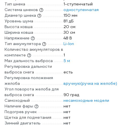
Тип шнека
1-ступенчатый
Система шнеков
одноступенчатая
Диаметр шнека
150 мм
Уровень шума
81 дБ
Высота ковша
20 см
Ширина ковша
30 см
Напряжение
48 В
Тип аккумулятора
Li-Ion
Количество аккумуляторов в
комплекте
1
Max дальность выброса
5 м
Регулировка дальности
выброса снега
есть
Регулировка положения
желоба
вручную(ручка на желобе)
Угол поворота желоба для
выброса снега
90 град
Самоходный
несамоходные модели
Наличие фары
нет
Подогрев ручек
нет
Щетка для подметания
нет
Зимний двигатель
нет