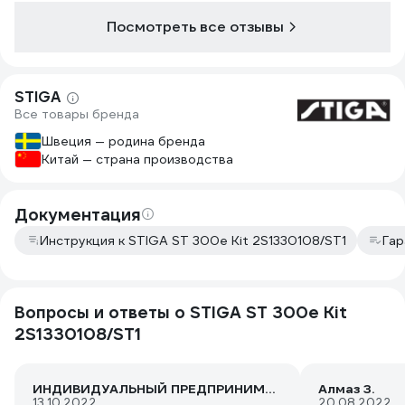
весу, снимая снег в 2-3 прохода.
Посмотреть все отзывы
STIGA
Все товары бренда
Швеция — родина бренда
Китай — страна производства
Документация
Инструкция к STIGA ST 300e Kit 2S1330108/ST1
Гар
Вопросы и ответы о STIGA ST 300e Kit
2S1330108/ST1
ИНДИВИДУАЛЬНЫЙ ПРЕДПРИНИМАТЕЛЬ АВДЕЕВ КОНСТАНТИН АЛЕКСАНДРОВИЧ
Алмаз З.
13.10.2022
20.08.2022