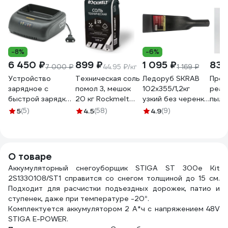
-8%
-6%
6 450 ₽
899 ₽
1 095 ₽
830
7 000 ₽
44.95 ₽/кг
1 169 ₽
Устройство
Техническая соль
Ледоруб SKRAB
Прот
зарядное с
помол 3, мешок
102x355/1,2кг
реаг
быстрой зарядкой
20 кг Rockmelt
узкий без черенка
пыле
EC 430 F (3 Ач; 48
65387
28134
МАГ
5
(5)
4.5
(58)
4.9
(9)
В) STIGA
(маг
277030008/ST1
(биш
плас
банк
О товаре
3 кг
Аккумуляторный снегоуборщик STIGA ST 300e Kit
2S1330108/ST1 справится со снегом толщиной до 15 см.
Подходит для расчистки подъездных дорожек, патио и
ступенек, даже при температуре -20°.
Комплектуется аккумулятором 2 А*ч с напряжением 48V
STIGA E-POWER.