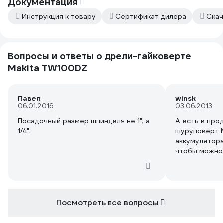
Документация
Инструкция к товару
Сертификат дилера
Скач
Вопросы и ответы о дрели-гайковерте
Makita TW100DZ
Павел
winsk
06.01.2016
03.06.2013
Посадочный размер шпинделя не 1", а
А есть в про
1/4".
шуруповерт M
аккумулятора
чтобы можно 
данный гайко
одним заряд
комплектом?
Посмотреть все вопросы