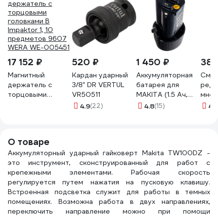
17 152 ₽
520 ₽
1 450 ₽
389
Магнитный
Кардан ударный
Аккумуляторная
Смаз
держатель c
3/8" DR VERTUL
батарея для
реду
торцовыми
VR50511
MAKITA (1.5 Ач,
мног
головками B
10.8 В, Li-Ion)
г AS
4.9
(22)
4.8
(15)
4.
Impaktor 1, 10
Pitatel TSB-040-
ASX5
предметов 9607
MAK10-15L
WERA WE-005451
О товаре
Аккумуляторный ударный гайковерт Makita TW100DZ -
это инструмент, сконструированный для работ с
крепежными элементами. Рабочая скорость
регулируется путем нажатия на пусковую клавишу.
Встроенная подсветка служит для работы в темных
помещениях. Возможна работа в двух направлениях,
переключить направление можно при помощи