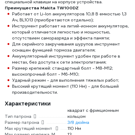
специальной клавиши на корпусе устройства.
Преимущества Makita TW100DZ
Работает от Li-Ion аккумуляторов 10,8 В емкостью 1,3
Ач, BL1013 (приобретаются отдельно);
Инструмент работает на литий-ионном аккумуляторе,
который отличается легкостью и мощностью,
отсутствием саморазряда и эффекта памяти;
Для серийного закручивания шурупов инструмент
оснащен функцией тормоза двигателя;
Аккумуляторный инструмент удобен при работе в
местах, без доступа к сети электропитания;
Размер крепежей: стандартный болт - М8-М12;
высокопрочный болт - М6-М10;
Ударный режим - для выполнения тяжелых работ;
Высокий крутящий момент (110 Нм) - для большей
производительности.
Характеристики
квадрат с фрикционным
Тип патрона
кольцом
Размер патрона
3/8 дюйма
Max крутящий момент
110 Нм
Max размер крепежа, М
12