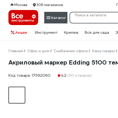
Москва
306 магазинов
Каталог
Акции
Инструмент
Крепеж
Всё для сада
Э
Главная
Офис и дом
Снабжение офиса
Канцтовары
/
/
/
/
Акриловый маркер Edding 5100 те
Код товара:
17592060
4.2
(30 отзывов)