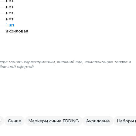
нет
нет
нет
нет
1 шт
акриловая
лера менять характеристики, внешний вид, комплектацию товара и
убличной офертой
G
Синие
Маркеры синие EDDING
Акриловые
Наборы 