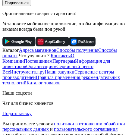
Подписаться
Оригинальные товары с гарантией!
Установите мобильное приложение, чтобы информация по
заказам всегда была под рукой
Каталог
Адреса магазинов
Способы получения
Способы
оплаты
Что улучшить?
Контакты
О
Компании
Поставщикам
Партнерам
Информация для
инвесторов
Организациям
Сервисный центр
ВсеИнструменты.ру
Наши закупки
Сервисные центры
производителей
Правила применения рекомендательных
технологий
Каталог товаров
Наши соцсети
Чат для бизнес-клиентов
Подать заявку
Вы принимаете условия
политики в отношении обработки
персональных данных
и
пользовательского соглашения
каждый раз, когда оставляете свои данные в любой форме