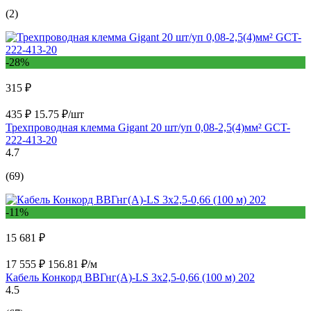
(2)
-28%
315 ₽
435 ₽
15.75 ₽/шт
Трехпроводная клемма Gigant 20 шт/уп 0,08-2,5(4)мм² GCT-
222-413-20
4.7
(69)
-11%
15 681 ₽
17 555 ₽
156.81 ₽/м
Кабель Конкорд ВВГнг(А)-LS 3х2,5-0,66 (100 м) 202
4.5