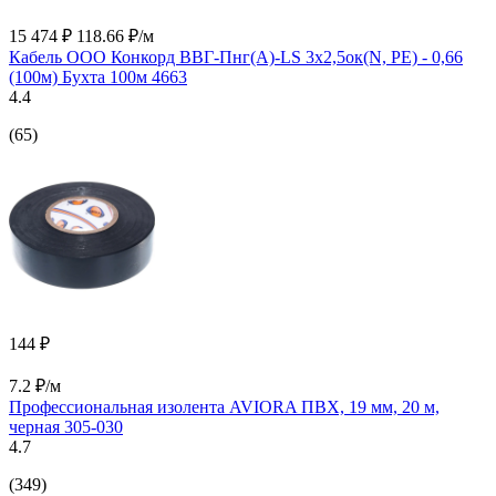
15 474 ₽
118.66 ₽/м
Кабель ООО Конкорд ВВГ-Пнг(А)-LS 3x2,5ок(N, PE) - 0,66
(100м) Бухта 100м 4663
4.4
(65)
144 ₽
7.2 ₽/м
Профессиональная изолента AVIORA ПВХ, 19 мм, 20 м,
черная 305-030
4.7
(349)