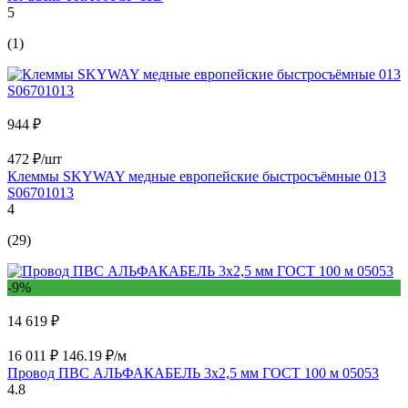
5
(1)
944 ₽
472 ₽/шт
Клеммы SKYWAY медные европейские быстросъёмные 013
S06701013
4
(29)
-9%
14 619 ₽
16 011 ₽
146.19 ₽/м
Провод ПВС АЛЬФАКАБЕЛЬ 3х2,5 мм ГОСТ 100 м 05053
4.8