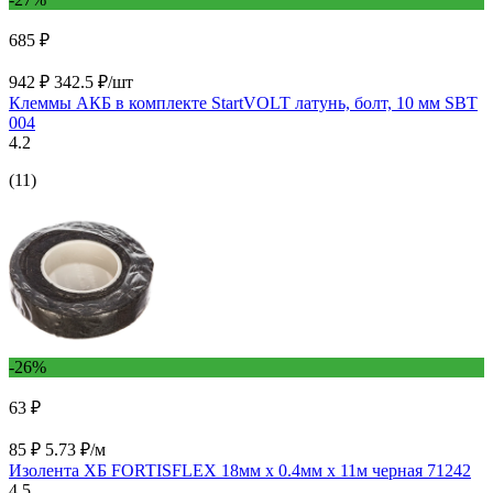
685 ₽
942 ₽
342.5 ₽/шт
Клеммы АКБ в комплекте StartVOLT латунь, болт, 10 мм SBT
004
4.2
(11)
-26%
63 ₽
85 ₽
5.73 ₽/м
Изолента ХБ FORTISFLEX 18мм х 0.4мм х 11м черная 71242
4.5