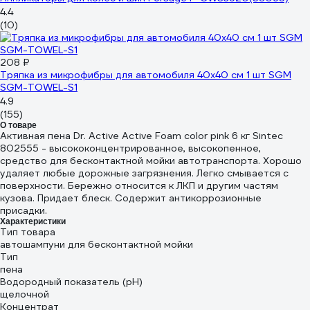
4.4
(10)
208 ₽
Тряпка из микрофибры для автомобиля 40х40 см 1 шт SGM
SGM-TOWEL-S1
4.9
(155)
О товаре
Активная пена Dr. Active Active Foam color pink 6 кг Sintec
802555 - высококонцентрированное, высокопенное,
средство для бесконтактной мойки автотранспорта. Хорошо
удаляет любые дорожные загрязнения. Легко смывается с
поверхности. Бережно относится к ЛКП и другим частям
кузова. Придает блеск. Содержит антикоррозионные
присадки.
Характеристики
Тип товара
автошампуни для бесконтактной мойки
Тип
пена
Водородный показатель (pH)
щелочной
Концентрат