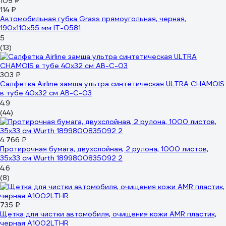
109 ₽
114 ₽
Автомобильная губка Grass прямоугольная, черная,
190x110x55 мм IT-0581
5
(13)
303 ₽
Салфетка Airline замша ультра синтетическая ULTRA CHAMOIS
в тубе 40х32 см AB-C-03
4.9
(44)
4 766 ₽
Протирочная бумага, двухслойная, 2 рулона, 1000 листов,
35х33 см Wurth 1899800835092 2
4.6
(8)
735 ₽
Щетка для чистки автомобиля, очищения кожи AMR пластик,
черная A1002LTHR