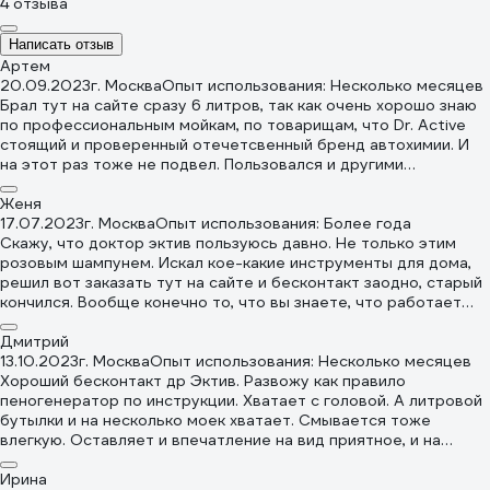
4 отзыва
Написать отзыв
Артем
20.09.2023
г. Москва
Опыт использования: Несколько месяцев
Брал тут на сайте сразу 6 литров, так как очень хорошо знаю
по профессиональным мойкам, по товарищам, что Dr. Active
стоящий и проверенный отечетсвенный бренд автохимии. И
на этот раз тоже не подвел. Пользовался и другими
автошампунями Dr. Active, но вот этот вот "Color Pink" как-то
больше мне подходит. На нем и остановился. Пены дай бог,
Женя
хватает надолго, смывается влегкую. Больше ничего и не надо
17.07.2023
г. Москва
Опыт использования: Более года
от автошампуня
Скажу, что доктор эктив пользуюсь давно. Не только этим
розовым шампунем. Искал кое-какие инструменты для дома,
решил вот заказать тут на сайте и бесконтакт заодно, старый
кончился. Вообще конечно то, что вы знаете, что работает
хорошо, нужно брать в количестве, чтоб потом не искать
когда горит:) Пена у шампуня обильная, растер и минут на 5
Дмитрий
оставил, потом смыл под напором. Хороший дачный вариант.
13.10.2023
г. Москва
Опыт использования: Несколько месяцев
Рекомендую
Хороший бесконтакт др Эктив. Развожу как правило
пеногенератор по инструкции. Хватает с головой. А литровой
бутылки и на несколько моек хватает. Смывается тоже
влегкую. Оставляет и впечатление на вид приятное, и на
кошелек. Вот такие конкретные средства уважаю. Цена и
результат. Так что, если вы такой практической мысли
Ирина