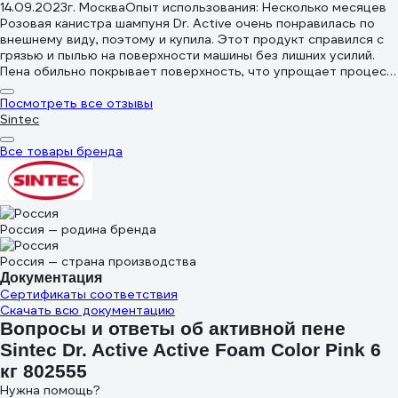
придерживаетесь, берите, не пожалеете.
14.09.2023
г. Москва
Опыт использования: Несколько месяцев
Розовая канистра шампуня Dr. Active очень понравилась по
внешнему виду, поэтому и купила. Этот продукт справился с
грязью и пылью на поверхности машины без лишних усилий.
Пена обильно покрывает поверхность, что упрощает процесс
очистки. После смыва, моя машина стала блестеть, словно
только что покинула салон.
Посмотреть все отзывы
Sintec
Все товары бренда
Россия — родина бренда
Россия — страна производства
Документация
Сертификаты соответствия
Скачать всю документацию
Вопросы и ответы об активной пене
Sintec Dr. Active Active Foam Color Pink 6
кг 802555
Нужна помощь?