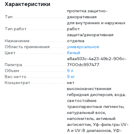
Характеристики
пропитка защитно-
Тип
декоративная
для внутренних и наружных
Тип работ
работ
защита/декоративная
Назначение
отделка
Область применения
универсальное
Цвет
белый
a8aa933c-4a23-49b2-906c-
Палитра
7f00dc997477
Объем
9 л
Вес нетто
9 кг
Концентрат
нет
высококачественная
гибридная дисперсия, вода,
светостойкие
транспарентные пигменты,
натуральный воск,
наполнитель, активный
антисептик, Уф-фильтры UV-
A и UV-B диапазонов, УФ-