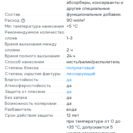
абсорберы, консерванты и
другие специальные
Состав
функциональные добавки;
Расход
90 мл/м²
Min температура нанесения
+5 °С
Рекомендуемое количество
слоев
1-3
Время высыхания между
слоями
2 ч
Время полного высыхания
24 ч
Способ нанесения
кисть/валик/распылитель
Степень блеска
полуматовый
Степень скрытия фактуры
лессирующий
Влагостойкость
да
Атмосферостойкость
да
Защита от плесени
да
Без запаха
да
Возможность колеровки
да
Разбавитель
вода
Срок действия защиты
12 лет
при температуре от 0 до
+35 °С, допускается 5