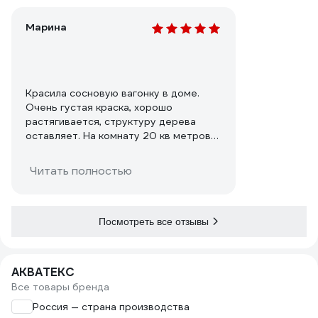
Марина
Красила сосновую вагонку в доме.
Очень густая краска, хорошо
растягивается, структуру дерева
оставляет. На комнату 20 кв метров
на стены и потолок ушло 9 литров как
раз. В один слой вагонка
Читать полностью
просвечивает желтизной, но на
лестнице у себя мы и так оставили -
получился светлый бежевый. В два
слоя покрытие плотнее и уже белый
Посмотреть все отзывы
цвет получается. Следов высохшая
краска не оставляет. На фото с
комнатой - 2 слоя. На лестнице - один.
АКВАТЕКС
И на третьем фото - как выглядела
Все товары бренда
вагонка ДО (слева сырой 1 слой
отсвечивает, справа стена не
Россия — страна производства