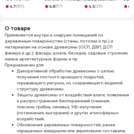
светлая
5 мм, велюр, ручка
деревянная ручка,
Гирп
4.7
(90)
4.8
(57)
4.5
(26)
4.
натуральная
стандарт mini
натуральная
D15м
щетина 01099-
903-3110
щетина, для
4-52
100_z01
масляных красок)
О товаре
TOPEX Профи
Применяется внутри и снаружи помещений по
19b640
деревянным поверхностям (стены, потолки и пр.) и
материалам на основе древесины (ОСП, ДВП, ДСП
фанера и др.); фасады домов, беседки, садовые строения,
малые архитектурные формы и пр.
Предназначен для:
Декоративной обработки древесины с целью
получения плотного кроющего покрытия,
скрывающего рисунок, но сохраняющего видимой
структуру древесины;
Защиты древесины от воздействия влаги, появления
и распространения биопоражений (гниения,
плесени, грибка, синевы), УФ-излучения
(потемнения, выгорания) и других атмосферных
воздействий;
Обновления деревянных поверхностей, ранее
окрашенных алкидными или акриловыми составами,