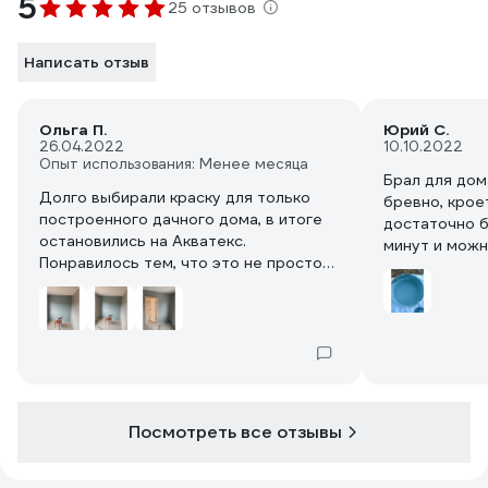
5
25 отзывов
Написать отзыв
Ольга П.
Юрий С.
26.04.2022
10.10.2022
Опыт использования: Менее месяца
Брал для дом
Долго выбирали краску для только
бревно, крое
построенного дачного дома, в итоге
достаточно б
остановились на Акватекс.
минут и можн
Понравилось тем, что это не просто
краска, а ещё и антисептик, т.е. уже не
нужно заморачиваться и перед
покраской пропитывать древесину, да
ещё и устойчива к очень широкому
диапазону перепадов температур. В
работе краска оказалась просто
потрясающа! Красила маленькую
Посмотреть все отзывы
спальню, так на пол попало всего
несколько капель и то по моей вине.
Краска не течёт с кисти, ложится