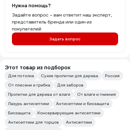
Альпийское утро и Северное море,
Нужна помощь?
цвета очень красивые, теперь будем
заказывать ещё Топлёное молоко
Задайте вопрос – вам ответит наш эксперт,
представитель бренда или один из
покупателей
Задать вопрос
Этот товар из подборок
Для потолка
Сухие пропитки для дерева
Россия
От плесени и грибка
Для заборов
Пропитки для дерева от влаги
От влаги и гниения
Лазурь антисептики
Антисептики и биозащита
Биозащита
Консервирующие антисептики
Антисептики для торцов
Антисептики