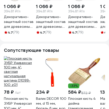
1 066 ₽
1 066 ₽
1 066 ₽
1 0
394.81 ₽/л
394.81 ₽/л
394.81 ₽/л
394.8
Декоративно-
Декоративно-
Декоративно-
Деко
защитный состав
защитный состав
защитный состав
защи
для древесины
для древесины
для древесины
для 
ЗАО Декарт
ЗАО Декарт
ЗАО Декарт
ЗАО 
4.7
(79)
4.7
(79)
4.7
(79)
4.
Сосновый дом
Сосновый дом
Сосновый дом
Сосн
орегон, 2.7 л
красное дерево,
палисандр, 2.7 л
калуж
29527
2.7 л 29525
29533
2952
Сопутствующие товары
-33%
78 ₽
234 ₽
584 ₽
135
/шт
872 ₽
Плоская кисть
Валик DECOR 100
Плоская кисть 4
Маля
ЗУБР Универсал
мм, d 15 мм,
дюйма
вали
100 мм, 4",
бюгель 6 мм, ворс
(лакированная
с ру