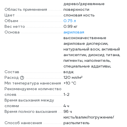
дерево/деревянные
Область применения
поверхности
Цвет
слоновая кость
Объем
0.75 л
Вес нетто
0.99 кг
Основа
акриловая
высококачественные
акриловые дисперсии,
натуральный воск, активный
антисептик, диоксид титана,
пигменты, наполнитель,
специальные аддитивы,
Состав
вода;
Расход
120 мл/м²
Min температура нанесения
+10 °С
Рекомендуемое количество
слоев
1-2
Время высыхания между
слоями
4 ч
Время полного высыхания
96 ч
кисть/валик/погружение/
Способ нанесения
распылитель