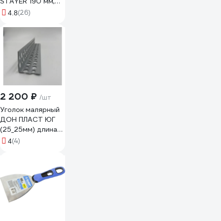
STAYER 190 мм,
пластмассовая
(26)
4.8
ручка 08230
2 200 ₽
/шт
Уголок малярный
ДОН ПЛАСТ ЮГ
(25_25мм) длина
3м (50шт) 638091
(4)
4