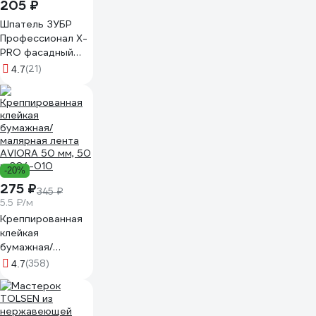
205 ₽
Шпатель ЗУБР
Профессионал X-
PRO фасадный
100мм 10049-
(21)
4.7
10_z03
-20%
275 ₽
345 ₽
5.5 ₽/м
Креппированная
клейкая
бумажная/
малярная лента
(358)
4.7
AVIORA 50 мм, 50
м 304-010