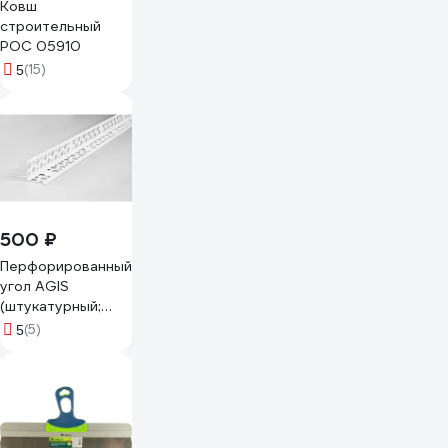
Ковш
строительный
РОС 05910
(15)
5
500 ₽
Перфорированный
угол AGIS
(штукатурный;
ПВХ; 25x25x3000
(5)
5
мм; 10 шт.)
30.06.25.25.300