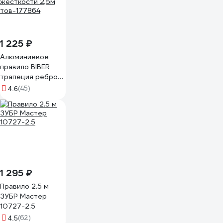
1 225 ₽
Алюминиевое
правило BIBER
трапеция ребром
жесткости 2,5м
(45)
4.6
тов-177864
1 295 ₽
Правило 2.5 м
ЗУБР Мастер
10727-2.5
(62)
4.5