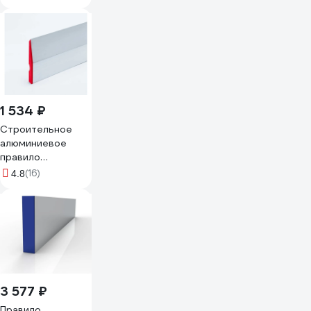
1 534 ₽
Строительное
алюминиевое
правило
НАШБРИГАДИР
(16)
4.8
трапеция 2,5 м 2
ребра жёсткости
22174125B
3 577 ₽
Правило