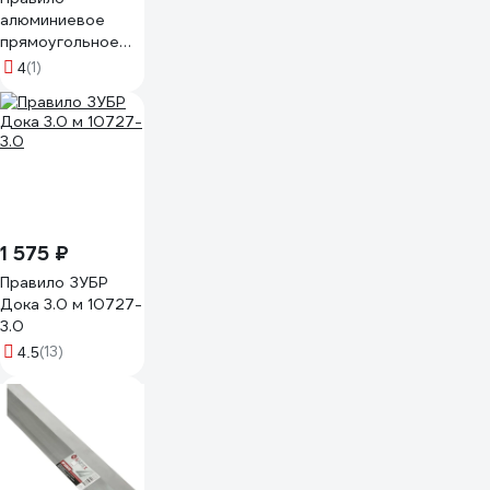
алюминиевое
прямоугольное
для полусухой
(1)
4
стяжки ДИАЛ
2500x80x18мм
4687206278318
1 575 ₽
Правило ЗУБР
Дока 3.0 м 10727-
3.0
(13)
4.5