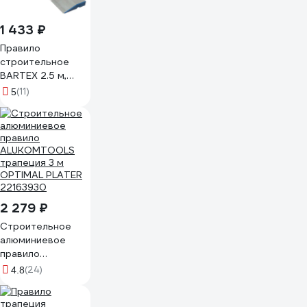
1 433 ₽
Правило
строительное
BARTEX 2.5 м,
трапеция, с
(11)
5
ребром
жесткости,
алюминий,
100111250 221043
2 279 ₽
Cтроительное
алюминиевое
правило
ALUKOMTOOLS
(24)
4.8
трапеция 3 м
OPTIMAL PLATER