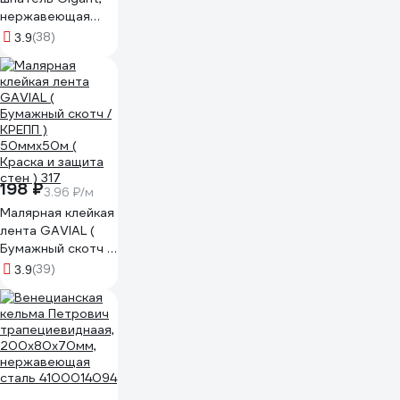
нержавеющая
сталь, 150 мм,
(38)
3.9
двухкомпонентная
ручка GFS-150
198 ₽
3.96 ₽/м
Малярная клейкая
лента GAVIAL (
Бумажный скотч /
КРЕПП )
(39)
3.9
50ммх50м (
Краска и защита
стен ) 317