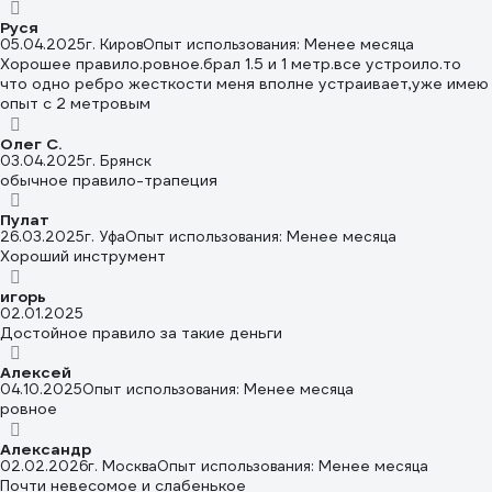
из-за одной стены, совсем не хотелось. Штукатурил стены
впервые в жизни, но я оказался доволен. Правило оказалось
Руся
05.04.2025
г. Киров
Опыт использования: Менее месяца
лёгким, и что самое главное, прямое. И это несмотря на
Хорошее правило.ровное.брал 1.5 и 1 метр.все устроило.то
приличную длину.
что одно ребро жесткости меня вполне устраивает,уже имею
опыт с 2 метровым
Олег С.
03.04.2025
г. Брянск
обычное правило-трапеция
Пулат
26.03.2025
г. Уфа
Опыт использования: Менее месяца
Хороший инструмент
игорь
02.01.2025
Достойное правило за такие деньги
Алексей
04.10.2025
Опыт использования: Менее месяца
ровное
Александр
02.02.2026
г. Москва
Опыт использования: Менее месяца
Почти невесомое и слабенькое