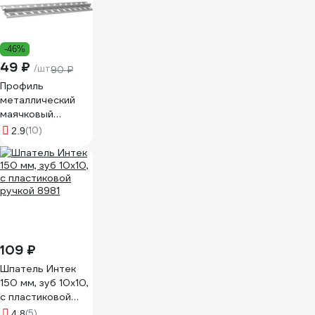
-46%
49 ₽
/шт
90 ₽
Профиль
металлический
маячковый
штукатурный
(10)
2.9
PROFFIT 6 мм, 3 м
1285
109 ₽
Шпатель Интек
150 мм, зуб 10х10,
с пластиковой
ручкой 8981
(5)
4.8