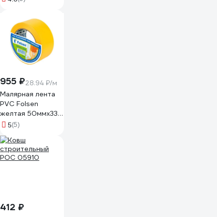
955 ₽
28.94 ₽/м
Малярная лента
PVC Folsen
желтая 50ммx33м
0243350
(5)
5
412 ₽