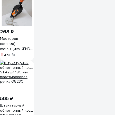
268 ₽
Мастерок
(кельма)
каменщика KENDO
175 мм 45204
(16)
4.9
565 ₽
Штукатурный
облегченный ковш