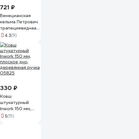
721 ₽
Венецианская
кельма Петрович
трапециевиднаая,
200x80x70мм,
(9)
4.3
нержавеющая
сталь 4100014094
330 ₽
Ковш
штукатурный
Inwork 150 мм,
плоское дно,
(15)
5
деревянная ручка
05825