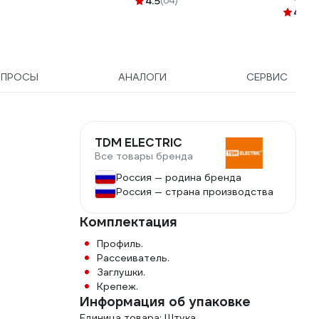
4.5
(64)
100м 4
4.4
(6
ОПРОСЫ
АНАЛОГИ
СЕРВИС
TDM ELECTRIC
Все товары бренда
Россия — родина бренда
Россия — страна производства
Комплектация
Профиль.
Рассеиватель.
Заглушки.
Крепеж.
Информация об упаковке
Единица товара: Штука