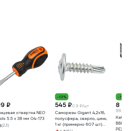
-13%
-10%
99 ₽
545 ₽
8 82
0.9 ₽/шт
88.26 ₽
ицевая отвертка NEO
Саморезы Gigant 4,2x16,
Кабель
ols 5.5 x 38 мм 04-173
полусфера, сверло, цинк,
ВВГ-Пнг
1 кг (примерно 607 шт)
5
(23)
PE) - 0
123574