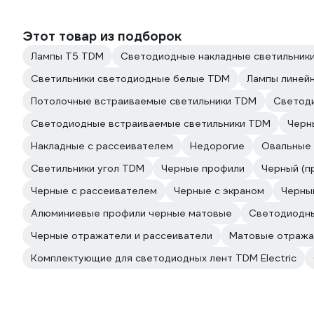
Этот товар из подборок
Лампы T5 TDM
Светодиодные накладные светильник
Светильники светодиодные белые TDM
Лампы линей
Потолочные встраиваемые светильники TDM
Светод
Светодиодные встраиваемые светильники TDM
Черн
Накладные с рассеивателем
Недорогие
Овальные 
Светильники угол TDM
Черные профили
Черный (п
Черные с рассеивателем
Черные с экраном
Черны
Алюминиевые профили черные матовые
Светодиодные
Черные отражатели и рассеиватели
Матовые отража
Комплектующие для светодиодных лент TDM Electric