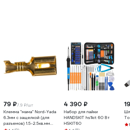
79 ₽
4 390 ₽
1
7.9 ₽/шт
Клемма "мама" Nord-Yada
Набор для пайки
Шл
6.3мм с защелкой (для
HANDSKIT hs1kit 60 Вт
To
разъемов) 1.5-2.5кв.мм
HSKIT60
906369