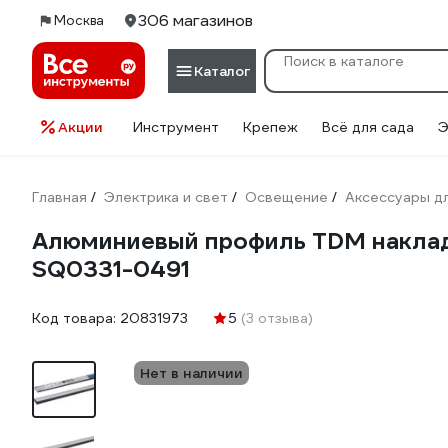
306 магазинов
Москва
Каталог
Акции
Инструмент
Крепеж
Всё для сада
Э
Главная
Электрика и свет
Освещение
Аксессуары д
/
/
/
Алюминиевый профиль TDM накладно
SQ0331-0491
Код товара:
20831973
5
(3 отзыва)
Нет в наличии