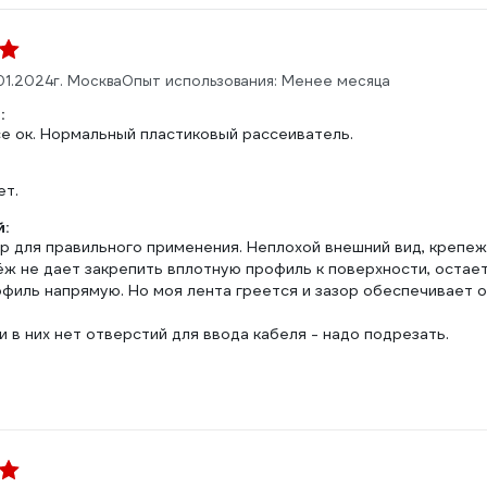
01.2024
г. Москва
Опыт использования: Менее месяца
:
се ок. Нормальный пластиковый рассеиватель.
ет.
:
 для правильного применения. Неплохой внешний вид, крепеж 
ж не дает закрепить вплотную профиль к поверхности, остает
офиль напрямую. Но моя лента греется и зазор обеспечивает
и в них нет отверстий для ввода кабеля - надо подрезать.