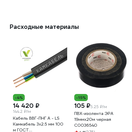
Расходные материалы
-4%
-15%
14 420 ₽
105 ₽
5.25 ₽/м
144.2 ₽/м
ПВХ-изолента ЭРА
Кабель ВВГ-ПНГ А - LS
19ммх20м черная
Камкабель 3x2.5 мм 100
C0036540
м ГОСТ