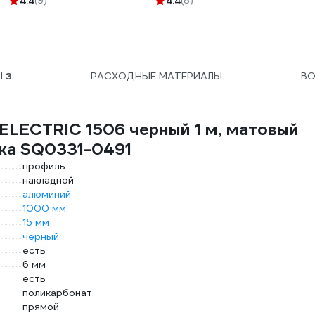
4.4
(9)
4.4
(8)
Ы
3
РАСХОДНЫЕ МАТЕРИАЛЫ
В
ELECTRIC 1506 черный 1 м, матовый
ежа SQ0331-0491
профиль
накладной
алюминий
1000 мм
15 мм
черный
есть
6 мм
есть
поликарбонат
прямой