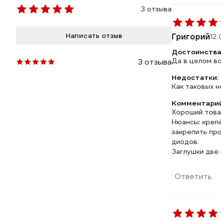
3 отзыва
Написать отзыв
Григорий
12.
Достоинства
Да в целом в
3 отзыва
Недостатки:
Как таковых н
Комментарий
Хороший товар
Нюансы: крепё
закрепить пр
диодов.
Заглушки две 
Ответить