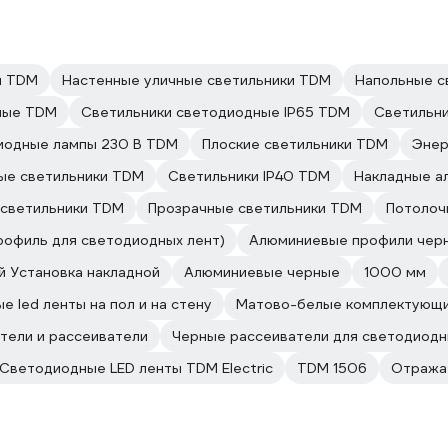
и TDM
Настенные уличные светильники TDM
Напольные с
ные TDM
Светильники светодиодные IP65 TDM
Светильн
иодные лампы 230 В TDM
Плоские светильники TDM
Энер
ые светильники TDM
Светильники IP40 TDM
Накладные а
светильники TDM
Прозрачные светильники TDM
Потолоч
рофиль для светодиодных лент)
Алюминиевые профили чер
й Установка накладной
Алюминиевые черные
1000 мм
 led ленты на пол и на стену
Матово-белые комплектующи
тели и рассеиватели
Черные рассеиватели для светодиодн
Светодиодные LED ленты TDM Electric
TDM 1506
Отражат