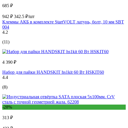
685 ₽
942 ₽
342.5 ₽/шт
Клеммы АКБ в комплекте StartVOLT латунь, болт, 10 мм SBT
004
4.2
(11)
4 390 ₽
Набор для пайки HANDSKIT hs1kit 60 Вт HSKIT60
4.4
(8)
-28%
313 ₽