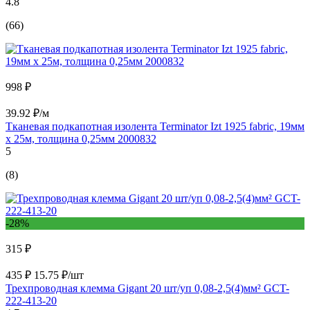
4.8
(66)
998 ₽
39.92 ₽/м
Тканевая подкапотная изолента Terminator Izt 1925 fabric, 19мм
х 25м, толщина 0,25мм 2000832
5
(8)
-28%
315 ₽
435 ₽
15.75 ₽/шт
Трехпроводная клемма Gigant 20 шт/уп 0,08-2,5(4)мм² GCT-
222-413-20