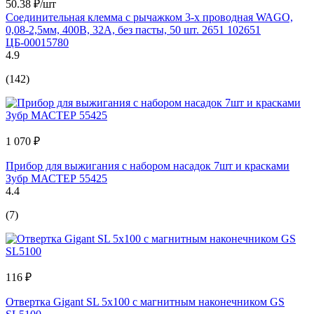
50.38 ₽/шт
Соединительная клемма с рычажком 3-х проводная WAGO,
0,08-2,5мм, 400В, 32А, без пасты, 50 шт. 2651 102651
ЦБ-00015780
4.9
(142)
1 070 ₽
Прибор для выжигания с набором насадок 7шт и красками
Зубр МАСТЕР 55425
4.4
(7)
116 ₽
Отвертка Gigant SL 5x100 с магнитным наконечником GS