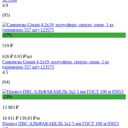
SL5100
4.9
(95)
-17%
519 ₽
626 ₽
0.93 ₽/шт
Саморезы Gigant 4,2x19, полусфера, сверло, цинк, 1 кг
(примерно 557 шт) 123575
4.5
(64)
-13%
13 983 ₽
16 011 ₽
139.83 ₽/м
Провод ПВС АЛЬФАКАБЕЛЬ 3х2,5 мм ГОСТ 100 м 05053