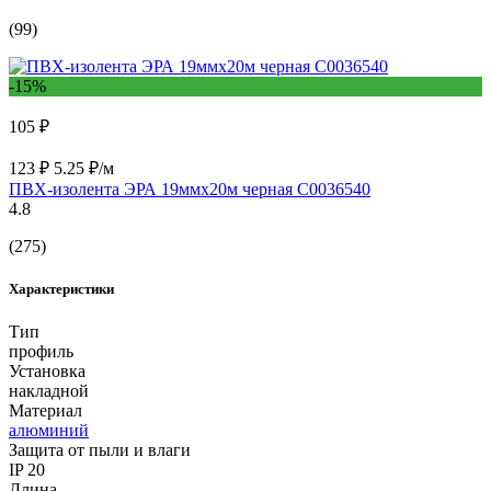
(99)
-15%
105 ₽
123 ₽
5.25 ₽/м
ПВХ-изолента ЭРА 19ммх20м черная C0036540
4.8
(275)
Характеристики
Тип
профиль
Установка
накладной
Материал
алюминий
Защита от пыли и влаги
IP 20
Длина