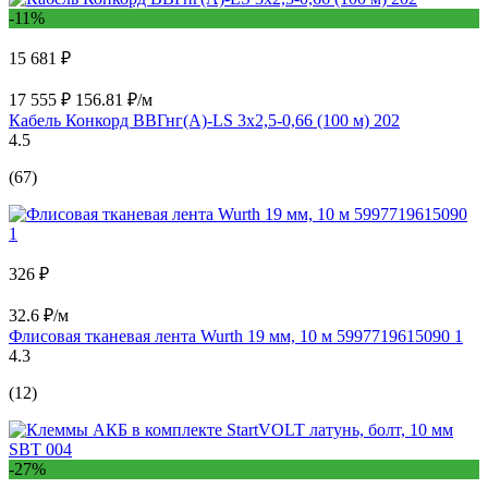
-11%
15 681 ₽
17 555 ₽
156.81 ₽/м
Кабель Конкорд ВВГнг(А)-LS 3х2,5-0,66 (100 м) 202
4.5
(67)
326 ₽
32.6 ₽/м
Флисовая тканевая лента Wurth 19 мм, 10 м 5997719615090 1
4.3
(12)
-27%