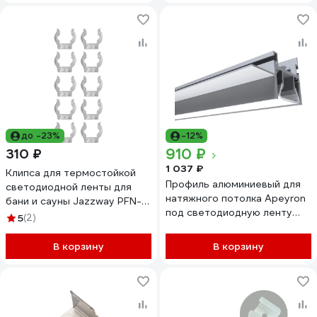
до -23%
-12%
910 ₽
310 ₽
1 037 ₽
Клипса для термостойкой
Профиль алюминиевый для
светодиодной ленты для
натяжного потолка Apeyron
бани и сауны Jazzway PFN-
под светодиодную ленту
03 SAUNA 24V (комплект
5
(2)
(крепление к стене), 52.1x35
10шт) 5058798
08-55
В корзину
В корзину