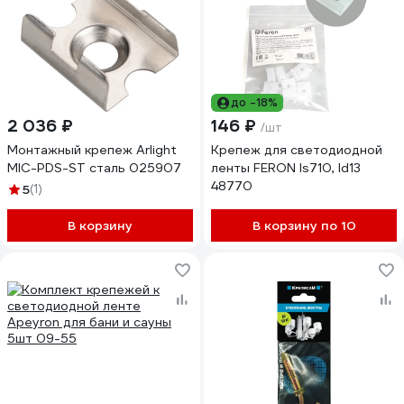
до -18%
2 036 ₽
146 ₽
/шт
Монтажный крепеж Arlight
Крепеж для светодиодной
MIC-PDS-ST сталь 025907
ленты FERON ls710, ld13
48770
5
(1)
В корзину
В корзину по 10