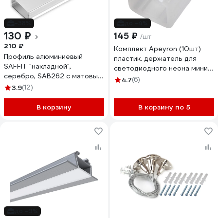
-38%
до -4%
130 ₽
145 ₽
/шт
210 ₽
Комплект Apeyron (10шт)
Профиль алюминиевый
пластик. держатель для
SAFFIT "накладной",
светодиодного неона мини
серебро, SAB262 с матовым
8x16мм. / 09-94-10
4.7
(6)
экраном, 2 заглушками, 2
3.9
(12)
крепежами в комплекте,
55248
В корзину
В корзину по 5
до -9%