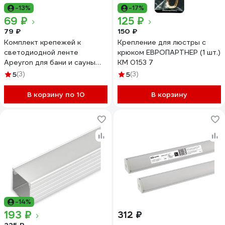
-13%
-17%
69 ₽
125 ₽
79 ₽
150 ₽
Комплект крепежей к
Крепление для люстры с
светодиодной ленте
крюком ЕВРОПАРТНЕР (1 шт.)
Apeyron для бани и сауны
KM 0153 7
5шт 09-55
5
(3)
5
(3)
В корзину по 10
В корзину
-14%
193 ₽
312 ₽