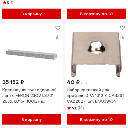
5
(1)
В корзину
В корзину по 10
35 152 ₽
40 ₽
/шт
Крепеж для светодиодной
Набор крепежей для
ленты FERON 230V LS721
профиля ЭРА 1612-4 CAB261,
2835, LD164 100шт в
CAB262 4 шт. Б0039434
упаковке 23387
4.8
(12)
В корзину
В корзину по 10