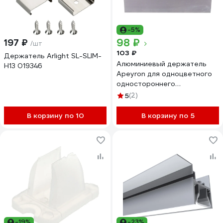
-5%
98 ₽
197 ₽
/шт
103 ₽
Держатель Arlight SL-SLIM-
Алюминиевый держатель
H13 019346
Apeyron для одноцветного
одностороннего
светодиодного неона 09-46
5
(2)
В корзину по 10
В корзину по 5
-19%
-23%