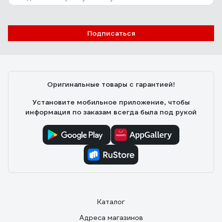
Отзыв о карболитовом патроне IEK Пкб14-
04-К11 Е14, с кольцом черный EPK21-04-
02-K01
Подписаться
Алексей М.
27.11.2024
Соотношение цена - качество в пользу патрона.
Контакты сделаны качественно.
Оригинальные товары с гарантией!
Установите мобильное приложение, чтобы
информация по заказам всегда была под рукой
Каталог
Адреса магазинов