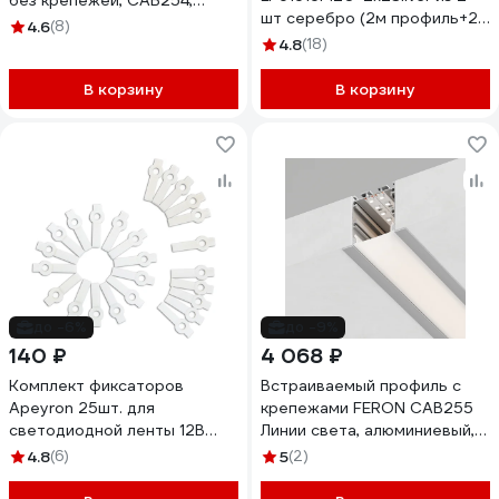
без крепежей, CAB254,
шт серебро (2м профиль+2м
серебро 10362
4.6
(8)
рассеиватель+2 заглушки+2
4.8
(18)
крепежа) 1616240002
В корзину
В корзину
до -6%
до -9%
140 ₽
4 068 ₽
Комплект фиксаторов
Встраиваемый профиль с
Apeyron 25шт. для
крепежами FERON CAB255
светодиодной ленты 12В
Линии света, алюминиевый,
09-16
серебро 10363
4.8
(6)
5
(2)