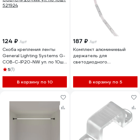
124 ₽
187 ₽
/шт
/шт
Скоба крепления ленты
Комплект алюминиевый
General Lighting Systems G-
держатель для
COB-C-IP20-NW уп. по 10шт
светодиодного
521924
одностороннего неона мини
5
(1)
Apeyron (5шт) 8x16мм / 09-
132-5
В корзину по 10
В корзину по 5