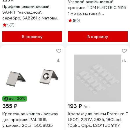
225 ₽
Угловой алюминиевый
Профиль алюминиевый
профиль TDM ELECTRIC 1616
SAFFIT "накладной",
1 метр, матовый
серебро, SAB261 с матовым
рассеиватель, 2 заглушки, 2
5
(6)
экраном, 2 заглушками, 2
5
(7)
крепежа SQ0331-0487
крепежами в комплекте,
55247
В корзину
В корзину
до -30%
355 ₽
193 ₽
/шт
Крепежная клипса Jazzway
Крепеж для ленты Premium Ele
для профиля PAL 1616,
LS011, 220V, 2835, 180Led,
упаковка 20шт 5058835
10pkt, Clips, LS011 a041117