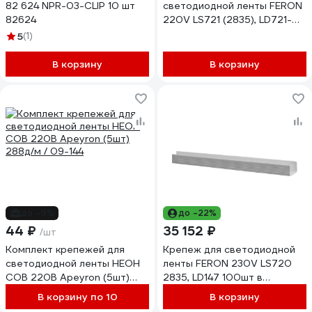
82 624 NPR-03-CLIP 10 шт
светодиодной ленты FERON
82624
220V LS721 (2835), LD721-05
52101
5
(1)
В корзину
В корзину
до -9%
до -22%
44 ₽
35 152 ₽
/шт
Комплект крепежей для
Крепеж для светодиодной
светодиодной ленты НЕОН
ленты FERON 230V LS720
COB 220В Apeyron (5шт)
2835, LD147 100шт в
288д/м / 09-144
упаковке 23360
В корзину по 10
В корзину