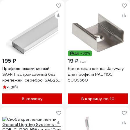
до -32%
195 ₽
19 ₽
/шт
Профиль алюминиевый
Крепежная клипса Jazzway
SAFFIT встраиваемый без
для профиля PAL 1105
крепежей, серебро, SAB251
5009660
с матовым экраном, 2
4.8
(6)
заглушками в комплекте ,
55246
В корзину
В корзину по 10