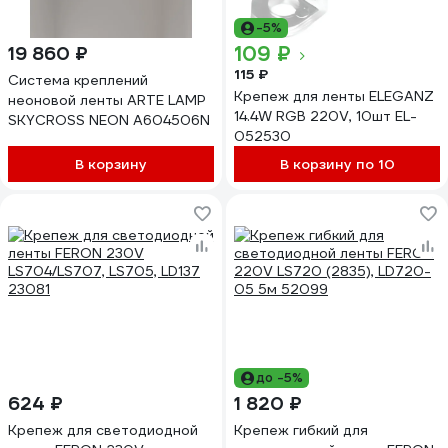
-5%
109 ₽
19 860 ₽
115 ₽
Система креплений
Крепеж для ленты ELEGANZ
неоновой ленты ARTE LAMP
14.4W RGB 220V, 10шт EL-
SKYCROSS NEON A604506N
052530
В корзину
В корзину по 10
до -5%
624 ₽
1 820 ₽
Крепеж для светодиодной
Крепеж гибкий для