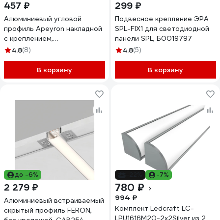
457 ₽
299 ₽
Алюминиевый угловой
Подвесное крепление ЭРА
профиль Apeyron накладной
SPL-FIX1 для светодиодной
с креплением,
панели SPL, Б0019797
анодированный, серебро, 1
4.8
(8)
4.8
(5)
м. 3014 08-07
В корзину
В корзину
до -6%
-22%
-7%
780 ₽
2 279 ₽
994 ₽
Алюминиевый встраиваемый
Комплект Ledcraft LC-
скрытый профиль FERON,
LPU1616M20-2x2Silver из 2