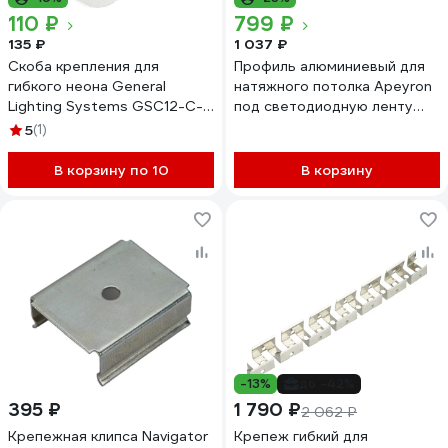
110 ₽
799 ₽
135 ₽
1 037 ₽
Скоба крепления для
Профиль алюминиевый для
гибкого неона General
натяжного потолка Apeyron
Lighting Systems GSC12-C-
под светодиодную ленту
IP20-NL, в упаковке по 10 шт
(крепление к потолку), 52.1х
5
(1)
520204
08-54
В корзину по 10
В корзину
-13%
до -42%
395 ₽
1 790 ₽
2 062 ₽
Крепежная клипса Navigator
Крепеж гибкий для