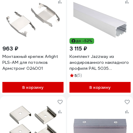
до -52%
963 ₽
3 115 ₽
Монтажный крепеж Arlight
Комплект Jazzway из
PLS-AM для потолков
анодированного накладного
Армстронг 024001
профиля PAL 5035
(комплект 2м; 2 глухих
5
(5)
заглушки; рассеиватель
матовый; 4 клипсы
В корзину
В корзину
крепежных) 5049956