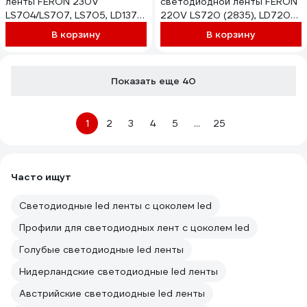
ленты FERON 230V
светодиодной ленты FERON
LS704/LS707, LS705, LD137
220V LS720 (2835), LD720-
23081
05 5м 52099
В корзину
В корзину
Показать еще 40
1
2
3
4
5
...
25
Часто ищут
Светодиодные led ленты с цоколем led
Профили для светодиодных лент с цоколем led
Голубые светодиодные led ленты
Нидерландские светодиодные led ленты
Австрийские светодиодные led ленты