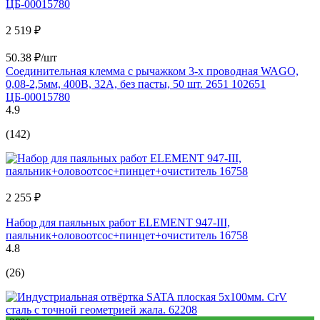
2 519 ₽
50.38 ₽/шт
Соединительная клемма с рычажком 3-х проводная WAGO,
0,08-2,5мм, 400В, 32А, без пасты, 50 шт. 2651 102651
ЦБ-00015780
4.9
(142)
2 255 ₽
Набор для паяльных работ ELEMENT 947-III,
паяльник+оловоотсос+пинцет+очиститель 16758
4.8
(26)