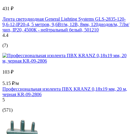
431 ₽
Лента светодиодная General Lighting Systems GLS-2835-120-
9,6-12-IP20-4, 5 метров, 9,6Вт/м, 12В, 8мм, 120диодов/м, 7Лм/
чип, IP20, 4500К - нейтральный белый, 501210
4.4
(7)
103 ₽
5.15 ₽/м
Профессиональная изолента ПВХ KRANZ 0,18х19 мм, 20 м,
черная KR-09-2806
5
(571)