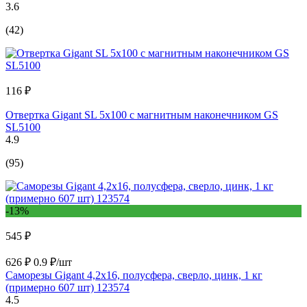
3.6
(42)
116 ₽
Отвертка Gigant SL 5x100 с магнитным наконечником GS
SL5100
4.9
(95)
-13%
545 ₽
626 ₽
0.9 ₽/шт
Саморезы Gigant 4,2x16, полусфера, сверло, цинк, 1 кг
(примерно 607 шт) 123574
4.5