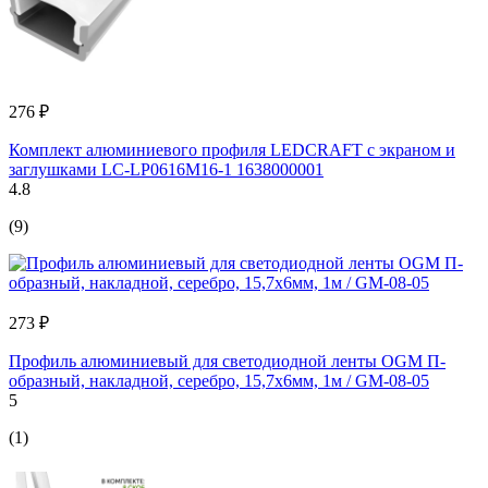
276 ₽
Комплект алюминиевого профиля LEDCRAFT с экраном и
заглушками LC-LP0616M16-1 1638000001
4.8
(9)
273 ₽
Профиль алюминиевый для светодиодной ленты OGM П-
образный, накладной, серебро, 15,7х6мм, 1м / GM-08-05
5
(1)