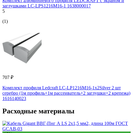
Комплект алюминиевого профиля LEDCRAFT с экраном и
заглушками LC-LPS1216M16-1 1638000017
5
(1)
707 ₽
Комплект профиля Ledcraft LC-LP1216M16-1x2Silver 2 шт
серебро (1м профиль+1м рассеиватель+2 заглушки+2 крепежа)
1616140023
Расходные материалы