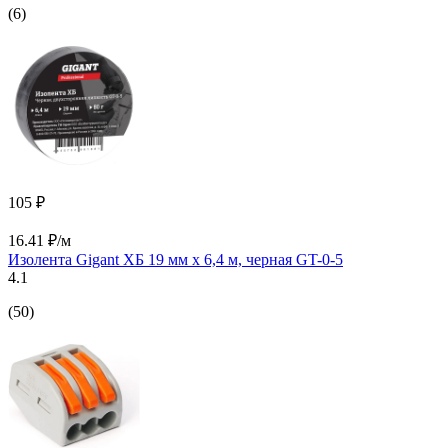
(6)
105 ₽
16.41 ₽/м
Изолента Gigant ХБ 19 мм х 6,4 м, черная GT-0-5
4.1
(50)