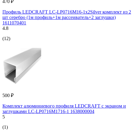
470 ₽
Профиль LEDCRAFT LC-LP0716M16-1x2Silver комплект из 2
шт серебро (1м профиль+1м рассеиватель+2 заглушки)
1611070401
4.8
(12)
500 ₽
Комплект алюминиевого профиля LEDCRAFT с экраном и
заглушками LC-LP0716M1716-1 1638000004
5
(1)