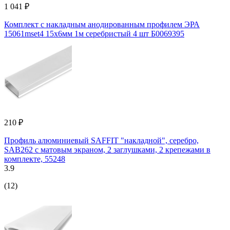
1 041 ₽
Комплект с накладным анодированным профилем ЭРА
15061mset4 15x6мм 1м серебристый 4 шт Б0069395
210 ₽
Профиль алюминиевый SAFFIT "накладной", серебро,
SAB262 с матовым экраном, 2 заглушками, 2 крепежами в
комплекте, 55248
3.9
(12)