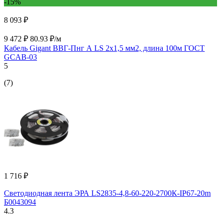
-15%
8 093 ₽
9 472 ₽
80.93 ₽/м
Кабель Gigant ВВГ-Пнг А LS 2x1,5 мм2, длина 100м ГОСТ
GCAB-03
5
(7)
1 716 ₽
Светодиодная лента ЭРА LS2835-4,8-60-220-2700К-IP67-20m
Б0043094
4.3