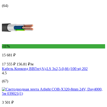
(64)
-11%
15 681 ₽
17 555 ₽
156.81 ₽/м
Кабель Конкорд ВВГнг(А)-LS 3х2,5-0,66 (100 м) 202
4.5
(67)
3 501 ₽