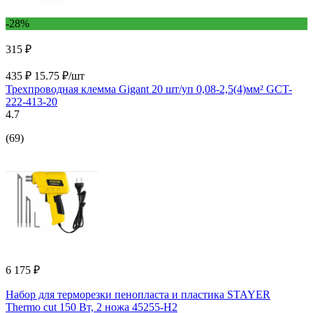
-28%
315 ₽
435 ₽
15.75 ₽/шт
Трехпроводная клемма Gigant 20 шт/уп 0,08-2,5(4)мм² GCT-
222-413-20
4.7
(69)
6 175 ₽
Набор для терморезки пенопласта и пластика STAYER
Thermo cut 150 Вт, 2 ножа 45255-H2