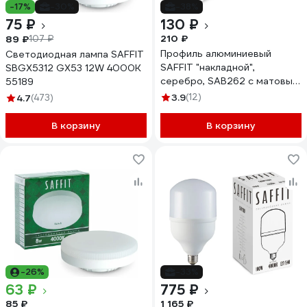
-17%
-30%
-38%
75 ₽
130 ₽
210 ₽
89 ₽
107 ₽
Профиль алюминиевый
Светодиодная лампа SAFFIT
SAFFIT "накладной",
SBGX5312 GX53 12W 4000K
серебро, SAB262 с матовым
55189
экраном, 2 заглушками, 2
3.9
(12)
4.7
(473)
крепежами в комплекте,
55248
В корзину
В корзину
-26%
-33%
63 ₽
775 ₽
85 ₽
1 165 ₽