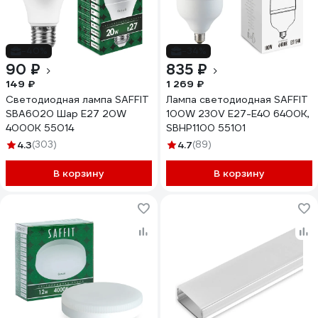
-40%
-34%
90 ₽
835 ₽
149 ₽
1 269 ₽
Светодиодная лампа SAFFIT
Лампа светодиодная SAFFIT
SBA6020 Шар E27 20W
100W 230V Е27-E40 6400K,
4000K 55014
SBHP1100 55101
4.3
(303)
4.7
(89)
В корзину
В корзину