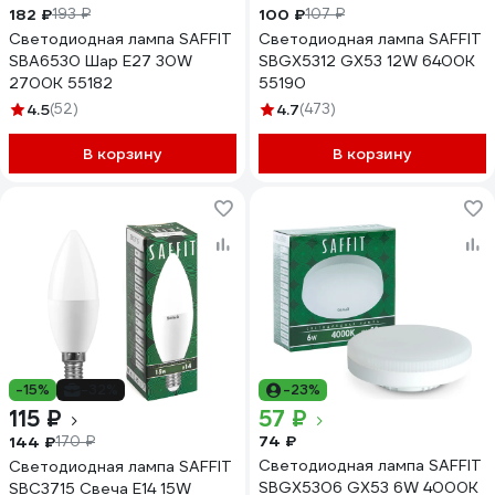
182 ₽
100 ₽
193 ₽
107 ₽
Светодиодная лампа SAFFIT
Светодиодная лампа SAFFIT
SBA6530 Шар E27 30W
SBGX5312 GX53 12W 6400K
2700K 55182
55190
4.5
(52)
4.7
(473)
В корзину
В корзину
-15%
-32%
-23%
115 ₽
57 ₽
74 ₽
144 ₽
170 ₽
Светодиодная лампа SAFFIT
Светодиодная лампа SAFFIT
SBGX5306 GX53 6W 4000K
SBC3715 Свеча E14 15W