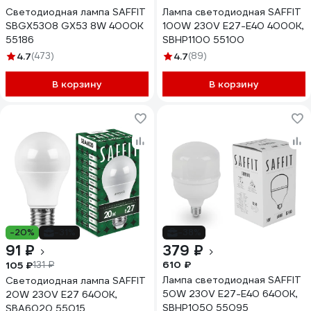
Светодиодная лампа SAFFIT
Лампа светодиодная SAFFIT
SBGX5308 GX53 8W 4000K
100W 230V E27-E40 4000K,
55186
SBHP1100 55100
4.7
(473)
4.7
(89)
В корзину
В корзину
-20%
-31%
-38%
91 ₽
379 ₽
610 ₽
105 ₽
131 ₽
Лампа светодиодная SAFFIT
Светодиодная лампа SAFFIT
50W 230V E27-E40 6400K,
20W 230V E27 6400K,
SBHP1050 55095
SBA6020 55015