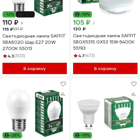
-12%
-16%
-19%
110 ₽
105 ₽
130 ₽
115 ₽
131 ₽
Светодиодная лампа SAFFIT
Светодиодная лампа SAFFIT
SBGX5315 GX53 15W 6400K
SBA6020 Шар E27 20W
55193
2700K 55013
4.7
(473)
4.3
(303)
В корзину
В корзину
-28%
-19%