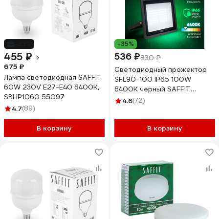
-33%
-35%
455 ₽
536 ₽
830 ₽
675 ₽
Светодиодный прожектор
Лампа светодиодная SAFFIT
SFL90-100 IP65 100W
60W 230V E27-E40 6400K,
6400K черный SAFFIT
SBHP1060 55097
55068
4.6
(72)
4.7
(89)
В корзину
В корзину