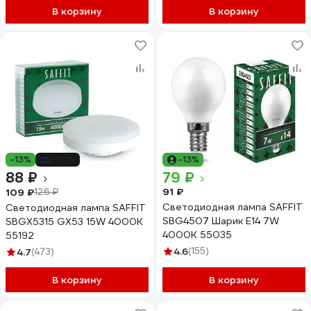
В корзину
В корзину
-13%
-30%
-13%
88 ₽
79 ₽
91 ₽
109 ₽
126 ₽
Светодиодная лампа SAFFIT
Светодиодная лампа SAFFIT
SBG4507 Шарик E14 7W
SBGX5315 GX53 15W 4000K
4000K 55035
55192
4.6
(155)
4.7
(473)
В корзину
В корзину