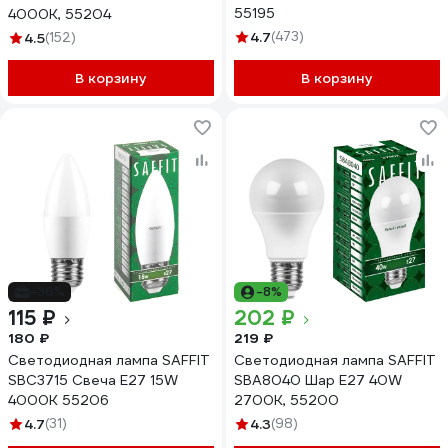
55195
4000K, 55204
4.7
(473)
4.5
(152)
В корзину
В корзину
-36%
-8%
115 ₽
202 ₽
180 ₽
219 ₽
Светодиодная лампа SAFFIT
Светодиодная лампа SAFFIT
SBC3715 Свеча E27 15W
SBA8040 Шар E27 40W
4000K 55206
2700K, 55200
4.7
(31)
4.3
(98)