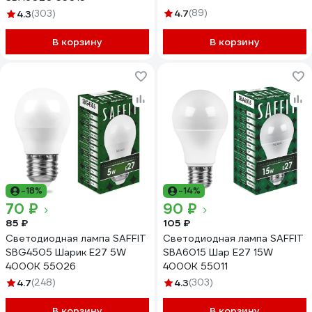
4.7
(89)
4.3
(303)
В корзину
В корзину
-18%
-14%
70 ₽
90 ₽
85 ₽
105 ₽
Светодиодная лампа SAFFIT
Светодиодная лампа SAFFIT
SBG4505 Шарик E27 5W
SBA6015 Шар E27 15W
4000K 55026
4000K 55011
4.7
(248)
4.3
(303)
В корзину
В корзину