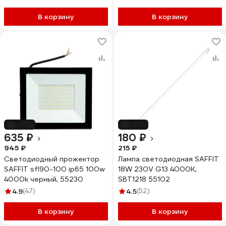
В корзину
В корзину
-33%
-16%
635 ₽
180 ₽
945 ₽
215 ₽
Светодиодный прожектор
Лампа светодиодная SAFFIT
SAFFIT sfl90-100 ip65 100w
18W 230V G13 4000K,
4000k черный, 55230
SBT1218 55102
4.9
(47)
4.5
(52)
В корзину
В корзину