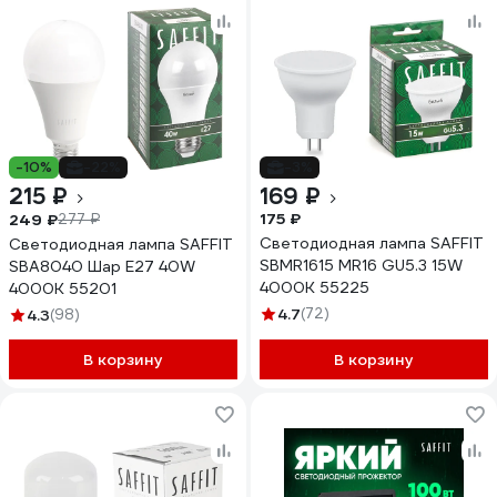
-10%
-22%
-3%
215 ₽
169 ₽
175 ₽
249 ₽
277 ₽
Светодиодная лампа SAFFIT
Светодиодная лампа SAFFIT
SBMR1615 MR16 GU5.3 15W
SBA8040 Шар E27 40W
4000K 55225
4000K 55201
4.7
(72)
4.3
(98)
В корзину
В корзину