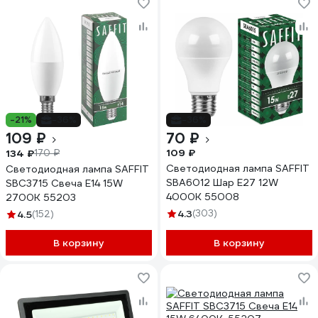
-21%
-36%
-36%
109 ₽
70 ₽
109 ₽
134 ₽
170 ₽
Светодиодная лампа SAFFIT
Светодиодная лампа SAFFIT
SBA6012 Шар E27 12W
SBC3715 Свеча E14 15W
4000K 55008
2700K 55203
4.3
(303)
4.5
(152)
В корзину
В корзину