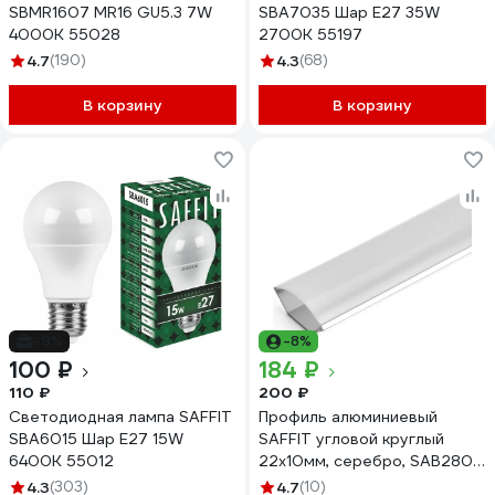
SBMR1607 MR16 GU5.3 7W
SBA7035 Шар E27 35W
4000K 55028
2700K 55197
4.7
(190)
4.3
(68)
В корзину
В корзину
-9%
-8%
100 ₽
184 ₽
110 ₽
200 ₽
Светодиодная лампа SAFFIT
Профиль алюминиевый
SBA6015 Шар E27 15W
SAFFIT угловой круглый
6400K 55012
22x10мм, серебро, SAB280
55249
4.3
(303)
4.7
(10)