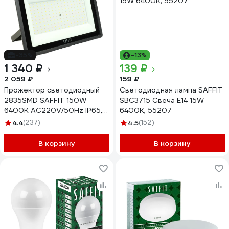
-35%
-13%
1 340 ₽
139 ₽
2 059 ₽
159 ₽
Прожектор светодиодный
Светодиодная лампа SAFFIT
2835SMD SAFFIT 150W
SBC3715 Свеча E14 15W
6400K AC220V/50Hz IP65,
6400K, 55207
черный в компактном
4.4
(237)
4.5
(152)
корпусе, SFL90-150 55069
В корзину
В корзину