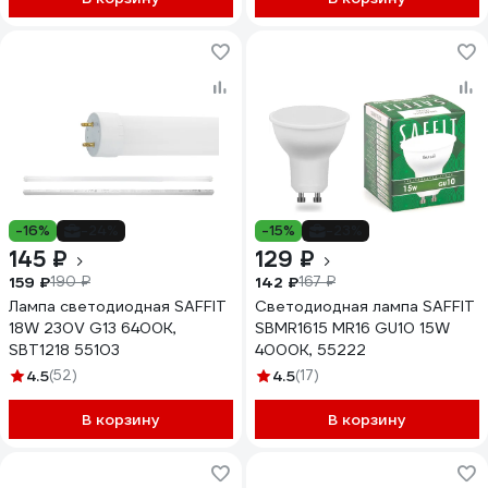
-16%
-24%
-15%
-23%
145 ₽
129 ₽
159 ₽
142 ₽
190 ₽
167 ₽
Лампа светодиодная SAFFIT
Светодиодная лампа SAFFIT
18W 230V G13 6400K,
SBMR1615 MR16 GU10 15W
SBT1218 55103
4000K, 55222
4.5
(52)
4.5
(17)
В корзину
В корзину