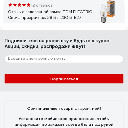
12 отзывов
Отзыв о галогенной лампе TDM ELECTRIC
Свеча прозрачная, 28 Вт-230 В-Е27
SQ0341-0095
Владислав
21.05.2025
Подпишитесь
на рассылку
и будьте в курсе!
Свет теплый, при низком напряжении не отключаются
Акции, скидки, распродажи ждут!
полностью, как это делают светодиоды, а чуть-чуть
снижают яркость, при долгой эксплуатации не
снижается световой поток, нет стробоскопического
эффекта (для меня этот фактор ключевой, поскольку
мерцание подсведки экрана накладывается на
16 отзывов
мерцание лампы /если это светодиод/ и глаза устают.
Подписаться
Отзыв об эпре Navigator NB-ETL-140-BA3
82435
Сергей А.
24.06.2025
Оригинальные товары с гарантией!
Эффектно рвануло!!! И всего за 193 рубля!!! Мне
понравилось!!!
Установите мобильное приложение, чтобы
информация по заказам всегда была под рукой