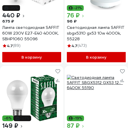
-35%
-21%
440 ₽
76 ₽
675 ₽
96 ₽
Лампа светодиодная SAFFIT
Светодиодная лампа SAFFIT
60W 230V E27-E40 4000K,
sbgx5310 gx53 10w 4000k,
SBHP1060 55096
55228
4.7
(89)
4.7
(473)
В корзину
В корзину
-6%
-23%
-19%
149 ₽
87 ₽