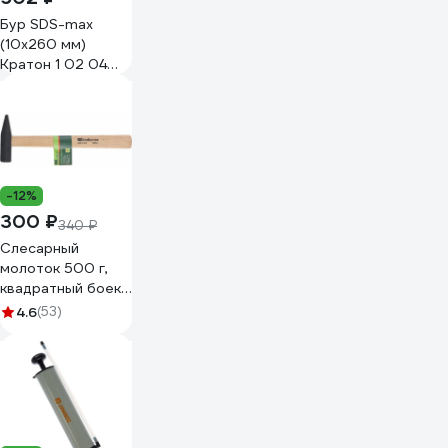
Бур SDS-max
(10х260 мм)
Кратон 1 02 04
001
-12%
300 ₽
340 ₽
Слесарный
молоток 500 г,
квадратный боек,
деревянная
4.6
(53)
рукоятка
СИБРТЕХ 10217