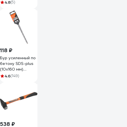
отверстий
4.8
(5)
ЕВРОПАРТНЕР
D10, L300/80mm 1
шт. 0 0057 0
118 ₽
Бур усиленный по
бетону SDS-plus
(10x160 мм)
Gigant GRD 11033
4.6
(149)
538 ₽