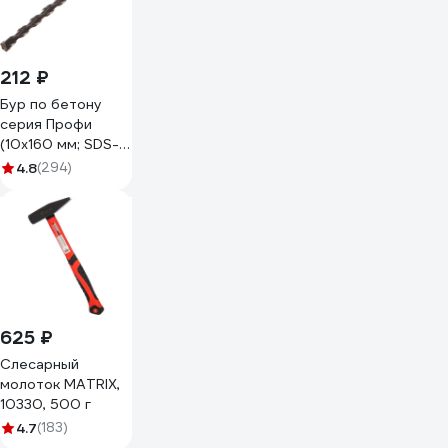
212 ₽
Бур по бетону
серия Профи
(10х160 мм; SDS-
plus) ПРАКТИКА
4.8
(294)
033-659
625 ₽
Слесарный
молоток MATRIX,
10330, 500 г
4.7
(183)