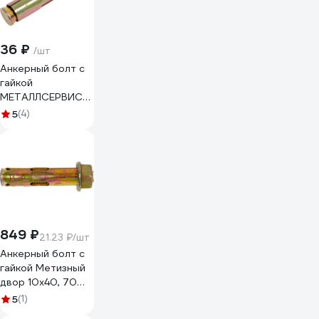
36 ₽
/шт
Анкерный болт с
гайкой
МЕТАЛЛСЕРВИС
М10x50 1 шт.
5
(4)
1227250
849 ₽
21.23 ₽/шт
Анкерный болт с
гайкой Метизный
двор 10x40, 70
шт.
5
(1)
4607173907493