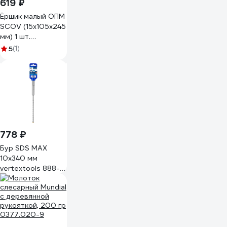
619 ₽
Ёршик малый ОПМ
SCOV (15x105x245
мм) 1 шт.
П0000023470
5
(1)
778 ₽
Бур SDS MAX
10x340 мм
vertextools 888-
10-340