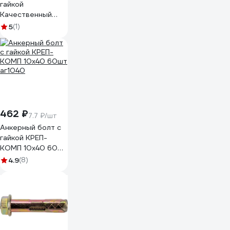
гайкой
Качественный
КРЕПЕЖ 10х77
5
(1)
(10х75) 20 шт
0300031 КЧ
462 ₽
7.7 ₽/шт
Анкерный болт с
гайкой КРЕП-
КОМП 10х40 60шт
аг1040
4.9
(8)