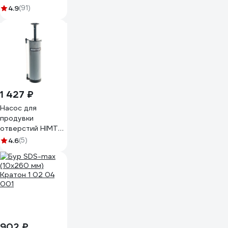
4.9
(91)
1 427 ₽
Насос для
продувки
отверстий HIMTEX
220мм IPUM220
4.6
(5)
902 ₽