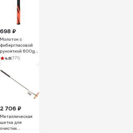
698 ₽
Молоток с
фибергласовой
рукояткой 600g
Gigant HHT600-1
4.8
(771)
2 706 ₽
Металлическая
щетка для
очистки