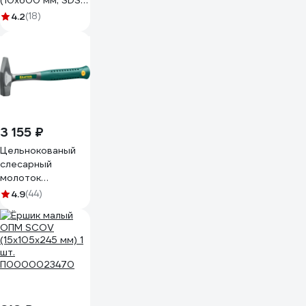
(10х600 мм; SDS
MAX) Резолюкс
4.2
(18)
15408
3 155 ₽
Цельнокованый
слесарный
молоток
KRAFTOOL
4.9
(44)
AutoKraft 500г
20070-05