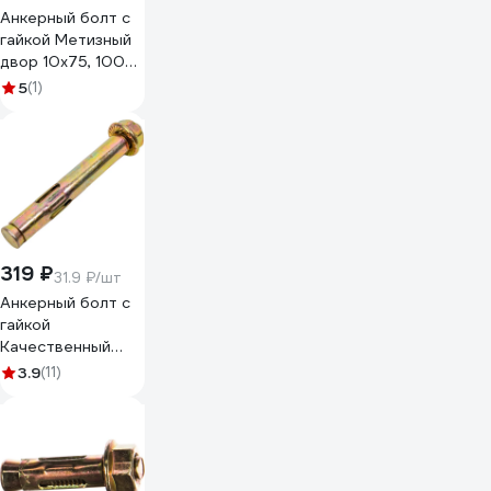
Анкерный болт с
гайкой Метизный
двор 10x75, 100
шт.
5
(1)
4607159069030
319 ₽
31.9 ₽/шт
Анкерный болт с
гайкой
Качественный
КРЕПЕЖ 10х77
3.9
(11)
(10х75) 10 шт
0200031 КЧ