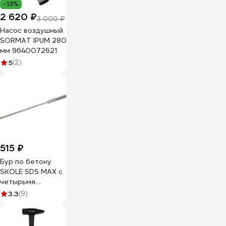
-13%
2 620 ₽
3 000 ₽
Насос воздушный
SORMAT IPUM 280
мм 9640072621
5
(2)
515 ₽
Бур по бетону
SKOLE SDS MAX с
четырьмя
режущими
3.3
(9)
кромками 10x400
B3 100400