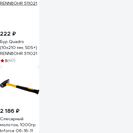
шт) 11137-023
222 ₽
Бур Quadro
(10x210 мм; SDS+)
RENNBOHR 511021
5
(40)
2 186 ₽
Слесарный
молоток, 1000гр
Inforce 06-16-11