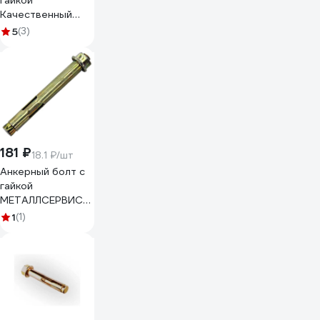
гайкой
Качественный
КРЕПЕЖ 10х50 28
5
(3)
шт 0300029 КЧ
181 ₽
18.1 ₽/шт
Анкерный болт с
гайкой
МЕТАЛЛСЕРВИС
М10x40 мм, 10шт.
1
(1)
1239452