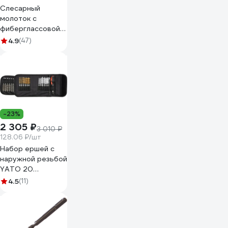
Слесарный
молоток с
фиберглассовой
рукояткой KENDO
4.9
(47)
400 г 25204
-23%
2 305 ₽
3 010 ₽
128.06 ₽/шт
Набор ершей с
наружной резьбой
YATO 20
предметов в
4.5
(11)
сумке YT-08195
369708195 092 1