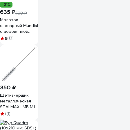
-21%
635 ₽
799 ₽
Молоток
слесарный Mundial
с деревянной
рукояткой, 200 гр
5
(13)
0377.020-9
350 ₽
Щетка-ершик
металлическая
STALMAX LMB M10
(d12-13) для
1
(1)
отверстий (арт.
11137) сталь (уп. 1