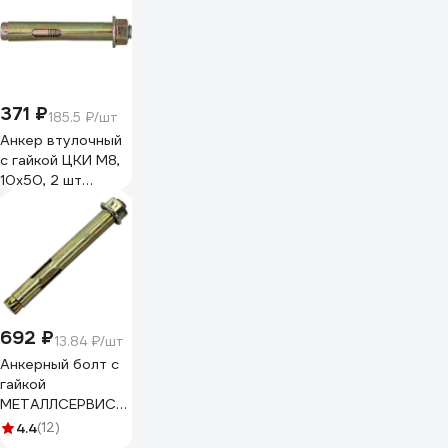
371 ₽
185.5 ₽/шт
Анкер втулочный
с гайкой ЦКИ М8,
10x50, 2 шт
4856819
692 ₽
13.84 ₽/шт
Анкерный болт с
гайкой
МЕТАЛЛСЕРВИС
М10x40 50 шт.
4.4
(12)
1230200