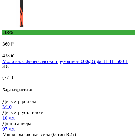
-18%
360 ₽
438 ₽
Молоток с фибергласовой рукояткой 600g Gigant HHT600-1
4.8
(771)
Характеристики
Диаметр резьбы
М10
Диаметр установки
10 мм
Длина анкера
97 мм
Min вырывающая сила (бетон B25)