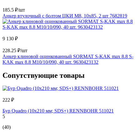
185.5 ₽/шт
Анкер втулочный с болтом ЦКИ М8, 10x85, 2 шт 7682819
9 130 ₽
228.25 ₽/шт
Анкер клиновой оцинкованный SORMAT S-KAK max 8.8 S-
KAK max 8.8 M10/10/090, 40 шт. 9630423132
Сопутствующие товары
222 ₽
Бур Quadro (10x210 мм; SDS+) RENNBOHR 511021
5
(40)