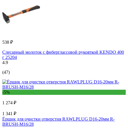
538 ₽
Слесарный молоток с фиберглассовой рукояткой KENDO 400
г 25204
4.9
(47)
-5%
1 274 ₽
1 341 ₽
Ёршик для очистки отверстия RAWLPLUG D16-20мм R-
BRUSH-M16/28