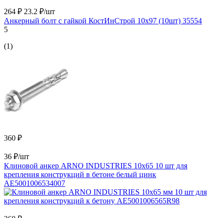
264 ₽
23.2 ₽/шт
Анкерный болт с гайкой КостИнСтрой 10x97 (10шт) 35554
5
(1)
360 ₽
36 ₽/шт
Клиновой анкер ARNO INDUSTRIES 10х65 10 шт для
крепления конструкций в бетоне белый цинк
AE5001006534007