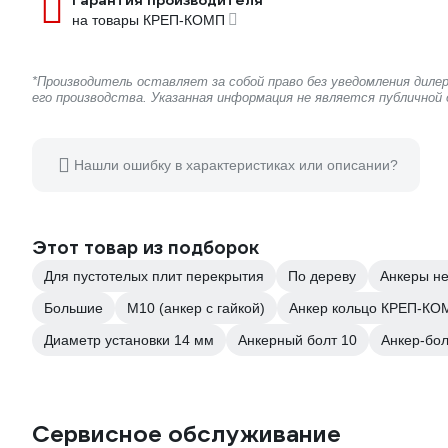
Гарантия производителя
на товары КРЕП-КОМП
*Производитель оставляет за собой право без уведомления дил
его производства. Указанная информация не является публичной
Нашли ошибку в характеристиках или описании?
Этот товар из подборок
Для пустотелых плит перекрытия
По дереву
Анкеры н
Большие
М10 (анкер с гайкой)
Анкер кольцо КРЕП-КО
Диаметр установки 14 мм
Анкерный болт 10
Анкер-бол
Сервисное обслуживание