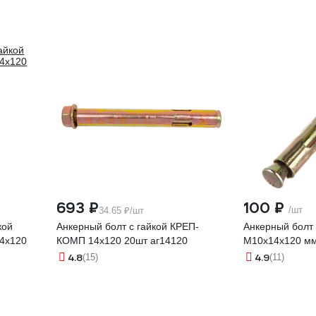
693 ₽
100 ₽
/шт
34.65 ₽/шт
кой
Анкерный болт с гайкой КРЕП-
Анкерный болт 
4x120
КОМП 14х120 20шт аг14120
М10x14x120 м
4.8
4.9
(15)
(11)