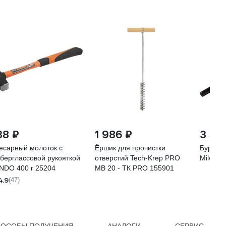
38 ₽
1 986 ₽
3 53
есарный молоток с
Ёршик для прочистки
Бур SD
берглассовой рукояткой
отверстий Tech-Krep PRO
Milwau
NDO 400 г 25204
МВ 20 - ТК PRO 155901
4.9
(47)