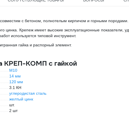
СОПУТСТВУЮЩИЕ ТОВАРЫ
ВОПРОСЫ
С
 совместим с бетоном, полнотелым кирпичом и горными породами.
го цинка. Крепеж имеет высокие эксплуатационные показатели, у
абот используется типовой инструмент.
тигранная гайка и распорный элемент.
а КРЕП-КОМП с гайкой
М10
14 мм
120 мм
3.1 КН
углеродистая сталь
желтый цинк
шт.
2 шт