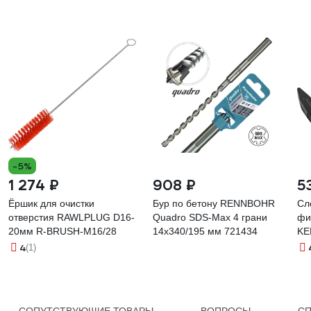
-5%
1 274 ₽
908 ₽
5
Ёршик для очистки
Бур по бетону RENNBOHR
Сл
отверстия RAWLPLUG D16-
Quadro SDS-Max 4 грани
фи
20мм R-BRUSH-M16/28
14x340/195 мм 721434
KE
4
(1)