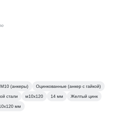
то
М10 (анкеры)
Оцинкованные (анкер с гайкой)
ой стали
м10х120
14 мм
Желтый цинк
10х120 мм