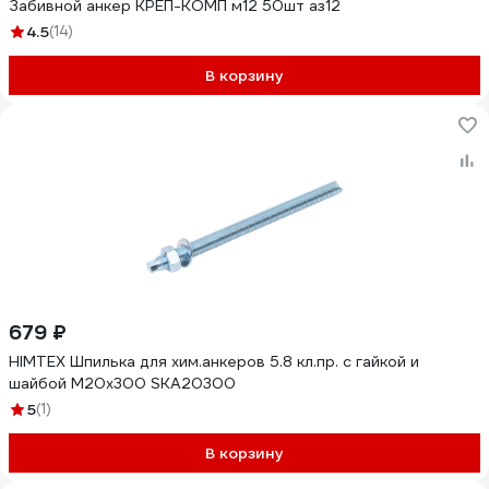
Забивной анкер КРЕП-КОМП м12 50шт аз12
4.5
(14)
В корзину
679 ₽
HIMTEX Шпилька для хим.анкеров 5.8 кл.пр. с гайкой и
шайбой М20x300 SKA20300
5
(1)
В корзину