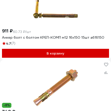
911 ₽
60.73 ₽/шт
Анкер болт с болтом КРЕП-КОМП м12 16х150 15шт аб16150
4.7
(7)
В корзину
-8%