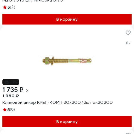
M20175 (6 шт) HIMCUP20175
5
(2)
В корзину
-11%
1 735 ₽
1 960 ₽
Клиновой анкер КРЕП-КОМП 20х200 12шт ак20200
5
(6)
В корзину