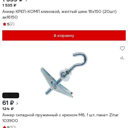
1 535 ₽
Анкер КРЕП-КОМП клиновой, желтый цинк 16x150 (20шт)
ак16150
5
(2)
В корзину
-51%
61 ₽
124 ₽
Анкер складной пружинный с крюком М6, 1 шт, пакет Zitar
103900
5
(10)