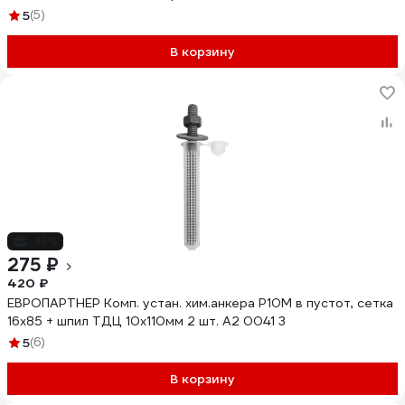
5
(5)
В корзину
-35%
275 ₽
420 ₽
ЕВРОПАРТНЕР Комп. устан. хим.анкера P10M в пустот, сетка
16х85 + шпил ТДЦ 10х110мм 2 шт. A2 0041 3
5
(6)
В корзину