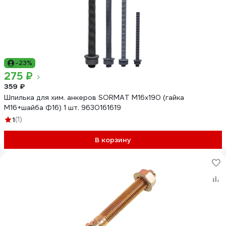
-23%
275 ₽
359 ₽
Шпилька для хим. анкеров SORMAT М16х190 (гайка
М16+шайба Ф16) 1 шт. 9630161619
1
(1)
В корзину