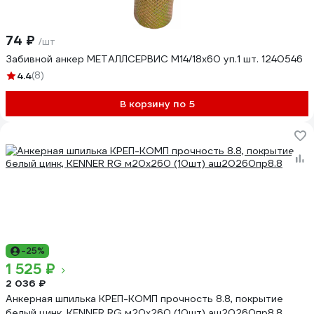
74 ₽
/шт
Забивной анкер МЕТАЛЛСЕРВИС М14/18x60 уп.1 шт. 1240546
4.4
(8)
В корзину по 5
-25%
1 525 ₽
2 036 ₽
Анкерная шпилька КРЕП-КОМП прочность 8.8, покрытие
белый цинк, KENNER RG м20х260 (10шт) аш20260пр8.8