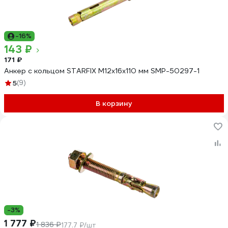
-16%
143 ₽
171 ₽
Анкер с кольцом STARFIX М12x16x110 мм SMP-50297-1
5
(9)
В корзину
-3%
1 777 ₽
1 836 ₽
177.7 ₽/шт