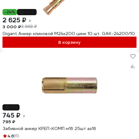
-24%
-34%
2 625 ₽
3 000 ₽
3 968 ₽
Gigant Анкер клиновой М24x200 цинк 10 шт. GAK-24200/10
В корзину
-6%
745 ₽
795 ₽
Забивной анкер КРЕП-КОМП м16 25шт аз16
4.8
(6)