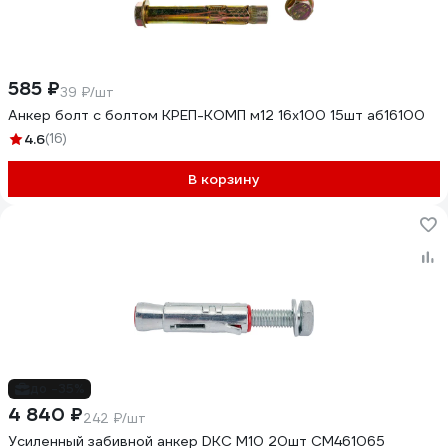
585 ₽
39 ₽/шт
Анкер болт с болтом КРЕП-КОМП м12 16х100 15шт аб16100
4.6
(16)
В корзину
до -35%
4 840 ₽
242 ₽/шт
Усиленный забивной анкер DKC М10 20шт CM461065